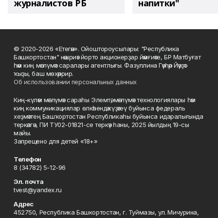
журналистов РБ
напитки"
© 2020-2026 «Етегән». Ойоштороусылары: "Республика
Башкортостан" нәшриәт йорто акционерҙар йәмғиәте, БР Матбуғат
һәм киң мәғлүмәт саралары агентлығы. Фазуллина Гәүһәр Йәүҙәт
ҡыҙы, баш мөхәррир.
Об использовании персональных данных
Киң-күләм мәғлүмәт сараһы Элемтә, мәғлүмәт технологиялары һәм
киң коммуникациялар өлкәһендә күҙәтеү буйынса федераль
хеҙмәттең Башҡортостан Республикаһы буйынса идаралығында
теркәлгән, ПИ ТУ02-01821-се теркәү һаны, 2025 йылдың 19-сы
майы.
Запрещено для детей «18+»
Телефон
8 (34782) 5-12-96
Эл. почта
tvest@yandex.ru
Адрес
452750, Республика Башкортостан, г. Туймазы, ул. Мичурина,