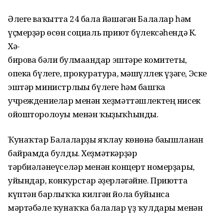
Әлеге ваҡытта 24 бала йәшәгән Балалар һәм
үҫмерҙәр өсөн социаль приют бүлексәһендә К.
Хә-
бирова бәлиғ булмағандар эштәре комитеты,
опека бүлеге, прокуратура, мәшғүллек үҙәге, Эске
эштәр министрлығы бүлеге һәм башҡа
учреждениелар менән хеҙмәттәшлектең нисек
ойошторолоуы менән ҡыҙыҡһынды.
Ҡунаҡтар Балаларҙы яҡлау көнөнә бағышланған
байрамда булды. Хеҙмәткәрҙәр
тәрбиәләнеүселәр менән концерт номерҙары,
уйындар, конкурстар әҙерләгәйне. Приютта
күптән барлыҡҡа килгән йола буйынса
мәртәбәле ҡунаҡҡа балалар үҙ ҡулдары менән