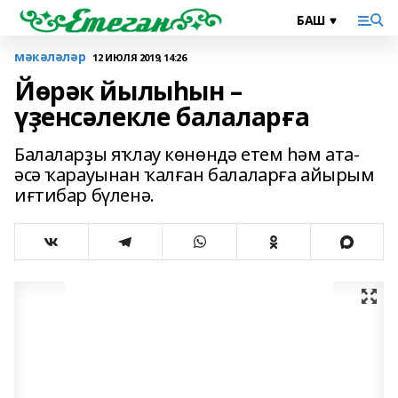
мәкәләләр
12 ИЮЛЯ 2019, 14:26
Йөрәк йылыһын –
үҙенсәлекле балаларға
Балаларҙы яҡлау көнөндә етем һәм ата-
әсә ҡарауынан ҡалған балаларға айырым
иғтибар бүленә.