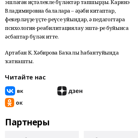
эшләгән иҫтәлекле бүләктәр тапшырҙы. Каринэ
Владимировна балаларға – әҙәби китаптар,
фекерләүҙе үҫте-реүсе уйындар, ә педагогтарға
психология-реабилитациялау эштә-ре буйынса
әсбаптар бүләк итте.
Артабан К. Хәбирова Баҡалы һабантуйында
ҡатнашты.
Читайте нас
Партнеры