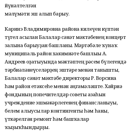
йүнәлтелгән
мәғлүмәти эш алып барыу.
Каринэ Владимировна районға килеүен күптән
түгел асылған Балалар сәнғәт мәктәбенең концерт
залына барыуҙан башланы. Мәртәбәле ҡунаҡ
муниципаль район хакимиәте башлығы А.
Андреев оҙатыуында мәктәптең рәсем бүлегендә
тәрбиәләнеүселәрҙең эштәре менән танышты,
Балалар сәнғәт мәктәбе директоры Р. Ворсина
һәм район етәксеһе менән әңгәмәләште. Хәйриә
фондының попечителдәр советы ағзаһын
учреждение эшмәкәрлегенең финансланыуы,
белем алыусылар контингенты һәм һаны,
үткәрелгән ремонт һәм башҡалар
ҡыҙыҡһындырҙы.