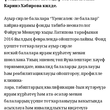
Каринэ Хәбирова килде.
Ауыр сирле балаларға “Үҙенсәлек-ле балалар”
хәйриә ярҙамы фонды табибә-неонатолог
Фәйрүзә Мөнәүир ҡыҙы Латипова тарафынан
2016 йылдың февралендә ойошторолғайны. Фонд
үҫеште тотҡарлаусы ауыр сирле
кескәй балаларға ярҙам күрһәтеү менән
шөғөлләнә. Уның эшенең төп йүнәлештәре: хәүеф
төркөмөндәге, инвалид балаларҙы дауалауҙы
һәм реабилитациялауҙы ойоштороу, профилле
клиника-
ларға, табиптарҙың квалификация-һын күтәреүҙә
ярҙам күрһәтеү һәм ата-әсәләр менән
балаларҙың үҫеше тотҡарланыуҙы ваҡытында
асыҡлауға һәм инвалидлыҡты киҫәтеүгә