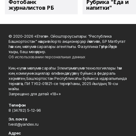
Фотобанк
Рубрика "Еда и
журналистов РБ
напитки"
© 2020-2026 «Етегән». Ойоштороусылары: "Республика
Башкортостан" нәшриәт йорто акционерҙар йәмғиәте, БР Матбуғат
һәм киң мәғлүмәт саралары агентлығы. Фазуллина Гәүһәр Йәүҙәт
ҡыҙы, баш мөхәррир.
Об использовании персональных данных
Киң-күләм мәғлүмәт сараһы Элемтә, мәғлүмәт технологиялары һәм
киң коммуникациялар өлкәһендә күҙәтеү буйынса федераль
хеҙмәттең Башҡортостан Республикаһы буйынса идаралығында
теркәлгән, ПИ ТУ02-01821-се теркәү һаны, 2025 йылдың 19-сы
майы.
Запрещено для детей «18+»
Телефон
8 (34782) 5-12-96
Эл. почта
tvest@yandex.ru
Адрес