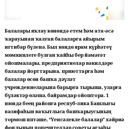
Балаларҙы яҡлау көнөндә етем һәм ата-әсә
ҡарауынан ҡалған балаларға айырым
иғтибар бүленә. Был көндө ярҙам күрһәтеү
мөмкинлеге булған ҡайһы бер йәмәғәт
ойошмалары, предприятиелар вәкилдәре
балалар йорттарына, приюттарға һәм
балалар өсөн башҡа дәүләт
учреждениеларына барырға тырыша, уларға
бүләктәр өләшә, байрамдар ойоштора. 1
июндә беҙҙең районға респуб-лика Башлығы
вазифаһын ваҡытлыса башҡарыусының
тормош иптәше, “Үҙенсәлекле балалар” хәйриә
фондының попечителдәр советы ағзаһы