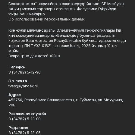
Башкортостан" нәшриәт йорто акционерҙар йәмғиәте, БР Матбуғат
һәм киң мәғлүмәт саралары агентлығы. Фазуллина Гәүһәр Йәүҙәт
ҡыҙы, баш мөхәррир.
Об использовании персональных данных
Киң-күләм мәғлүмәт сараһы Элемтә, мәғлүмәт технологиялары һәм
киң коммуникациялар өлкәһендә күҙәтеү буйынса федераль
хеҙмәттең Башҡортостан Республикаһы буйынса идаралығында
теркәлгән, ПИ ТУ02-01821-се теркәү һаны, 2025 йылдың 19-сы
майы.
Запрещено для детей «18+»
Телефон
8 (34782) 5-12-96
Эл. почта
tvest@yandex.ru
Адрес
452750, Республика Башкортостан, г. Туймазы, ул. Мичурина,
20Б
Рекламная служба
8 (34782) 5-13-00
Редакция
8 (34782) 5-13-05