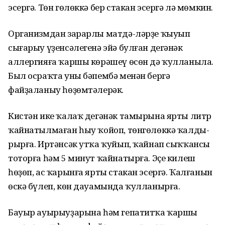
эсергә. Төн­ гөлөккә бер стакан эсергә лә мөмкин.
Организмдан зарарлы матдә-ләрҙе ҡыуып
сығарыу үҙенсәлегенә эйә булған дегәнәк
аллергияға ҡаршы көрәшеү өсөн дә ҡулланыла.
Был осраҡта уны бәпембә менән бергә
файҙаланыу һөҙөмтәлерәк.
Кистән ике ҡалаҡ дегәнәк тамырына ярты литр
ҡайнатылмаған һыу ҡойоп, төнгөлөккә ҡалды-
рырға. Иртәнсәк утҡа ҡуйып, ҡайнап сыҡҡансы
тоторға һәм 5 минут ҡайнатырға. Эҫе килеш
һөҙөп, ас ҡарынға ярты стакан эсергә. Ҡалғанын
өскә бүлеп, көн дауамында ҡулланырға.
Бауыр ауырыуҙарына һәм гепатитҡа ҡаршы