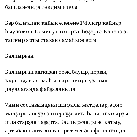
башланғанда тәҡдим ителә.
Бер балғалаҡ ҡайын еләгенә 1/4 литр ҡайнар
һыу ҡойоп, 15 минут тоторға. Һөҙөргә. Көнөнә өс
тапҡыр ярты стакан самаһы эсергә.
Балтырған
Балтырған ашҡаҙан-эсәк, бауыр, нервы,
ҡурылдай астмаһы, тире ауырыуҙарын
дауалағанда файҙаланыла.
Уның составындағы шифалы матдәләр, эфир
майҙары аш үҙләштереүҙе яйға һала, ағзаларҙы
шлактарҙан таҙарта. Балтырғанды эс ҡатыу,
артыҡ кислоталы гастрит менән яфаланғанда