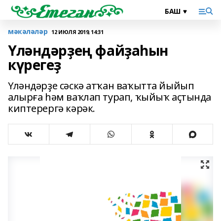
мәкәләләр
12 ИЮЛЯ 2019, 14:31
Үләндәрҙең файҙаһын
күрегеҙ
Үләндәрҙе сәскә атҡан ваҡытта йыйып
алырға һәм ваҡлап турап, ҡыйыҡ аҫтында
киптерергә кәрәк.