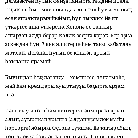
дегәнәктең һутын файҙаланырға тәҡдим ителә.
Иң яҡшыһы – май айында алынған һуты. Бының
өсөн япраҡтарын йыйып, һут һыҡҡыс йә ит
үткәргес аша үткәрелә. Көнөнә өс тапҡыр
ашарҙан алда берәр ҡалаҡ эсергә кәрәк. Бер аҙна
эскәндән һуң, 7 көн ял итергә һәм тағы ҡабатлау
мотлаҡ. Дегәнәк һутын өс көндән артыҡ
һаҡларға ярамай.
Быуындар һыҙлағанда – компресс, төнәтмәһе,
май һәм кремдары ауыртыуҙы баҫырға ярҙам
итә.
Йәш, йыуылған һәм киптерелгән япраҡтарын
алып, ауыртҡан урынға (алдан үҫемлек майы
һөртөргә) ябырға. Өҫтөнә туҡыма йә ҡағыҙ ябып,
төнгөлөккә бәйләп ҡалдырырға. Полиэтилен