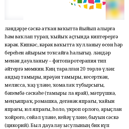
Үләндәрҙе сәскә атҡан ваҡытта йыйып алырға
һәм ваҡлап турап, ҡыйыҡ аҫтында киптерергә
кәрәк. Кипкәс, кәрәк ваҡытта ҡулланыу өсөн һәр
береһен айырым тоҡсайға һалығыҙ. Үләндәр
менән дауаланыу – фитопаротерапия тип
әйтергә мөмкин. Киң таралған 20 төрлө үлән:
андыҙ тамыры, ирәүән тамыры, кесерткән,
мелисса, ҡаҙ үләне, ҡомалаҡ тубырсығы,
бәпембә сәскәһе (тамыры ла ярай), мәтрүшкә,
меңъяпраҡ, ромашка, дегәнәк япрағы, ҡайын
япрағы, юл япрағы, һоло, укроп орлоғо, арыҫлан
ҡойроғо, сөйәл үләне, кейәү үләне, быуын сәскә
(цикорий). Был дауалау ысулының бик күп