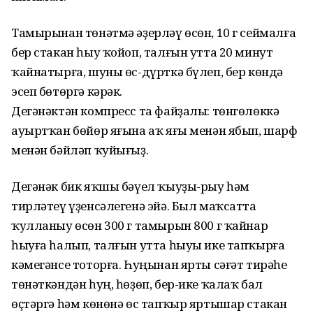
Тамырынан төнәтмә әҙерләү өсөн, 10 г сеймалға
бер стакан һыу ҡойоп, талғын утта 20 минут
ҡайнатырға, шуны өс-дүрткә бүлеп, бер көндә
эсеп бөтөргә кәрәк.
Дегәнәктән компресс та файҙалы: төнгөлөккә
ауыртҡан бөйөр яғына аҡ яғы менән ябып, шарф
менән бәйләп ҡуйығыҙ.
Дегәнәк бик яҡшы бәүел ҡыуҙы-рыу һәм
тирләтеү үҙенсәлегенә эйә. Был маҡсатта
ҡулланыу өсөн 300 г тамырын 800 г ҡайнар
һыуға һалып, талғын утта һыуы ике тапҡырға
кәмегәнсе тоторға. Һуңынан ярты сәғәт тирәһе
төнәткәндән һуң, һөҙөп, бер-ике ҡалаҡ бал
өҫтәргә һәм көнөнә өс тапҡыр яртышар стакан