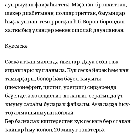
ауырыуҙан файҙаһы тейә. Мәҫәлән, бронхиттан,
шәкәр диабетынан, полиартриттан, быуындар
һыҙлауынан, геморройҙан һ.б. Борон-борондан
халҡыбыҙ үләндәр менән ошолай дауаланған.
Күксәскә
Сәскә атҡан мәлендә йыялар. Дауа өсөн таж
япраҡтары ҡулланыла. Күк сәскә йөрәк һәм ҡан
тамырҙары, бөйөр һәм бәүел ҡыуығы
(пиелонефрит, цистит, уретрит) сирҙәрендә
бәүелде, ә холецистит, холангит осрағында үт
ҡыуыу сараһы булараҡ файҙалы. Ағзаларҙа һыу-
тоҙ алмашыныуын көйләй.
Бер балғалаҡ киптерелгән күк сәскәгә бер стакан
ҡайнар һыу ҡойоп, 20 минут төнәтергә.