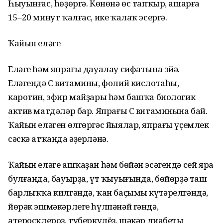
Һыуынғас, һөҙөргә. Көнөнә өс тапҡыр, ашарға
15–20 минут ҡалғас, ике ҡалаҡ эсергә.
Ҡайын еләге
Еләге һәм япрағы дауалау сифатына эйә.
Еләгендә С витамины, фолий кислотаһы,
каротин, эфир майҙары һәм башҡа биологик
актив матдәләр бар. Япрағы С витаминына бай.
Ҡайын еләген өлгөргәс йыялар, япрағы үҫемлек
сәскә атҡанда әҙерләнә.
Ҡайын еләге ашҡаҙан һәм бөйән эсәгендә сей яра
булғанда, бауырҙа, үт ҡыуығында, бөйөрҙә таш
барлыҡҡа килгәндә, ҡан баҫымы күтәрелгәндә,
йөрәк эшмәкәрлеге һүлпәнәй­ гәндә,
атеросклероз, туберкулёз, шәкәр диабеты