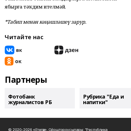
ябырға тәҡдим ителмәй.
*Табип менән кәңәшләшеү зарур.
Читайте нас
Партнеры
Фотобанк
Рубрика "Еда и
журналистов РБ
напитки"
© 2020-2026 «Етегән». Ойоштороусылары: "Республика