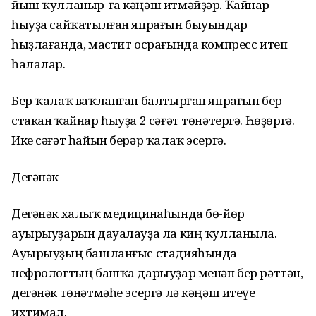
йыш ҡулланыр-ға кәңәш итмәйҙәр. Ҡайнар
һыуҙа сайҡатылған япрағын быуындар
һыҙлағанда, мастит осрағында компресс итеп
һалалар.
Бер ҡалаҡ ваҡланған балтырған япрағын бер
стакан ҡайнар һыуҙа 2 сәғәт төнәтергә. Һөҙөргә.
Ике сәғәт һайын берәр ҡалаҡ эсергә.
Дегәнәк
Дегәнәк халыҡ медицинаһында бө-йөр
ауырыуҙарын дауалауҙа ла киң ҡулланыла.
Ауырыуҙың башланғыс стадияһында
нефрологтың башҡа дарыуҙар менән бер рәттән,
дегәнәк төнәтмәһе эсергә лә кәңәш итеүе
ихтимал.