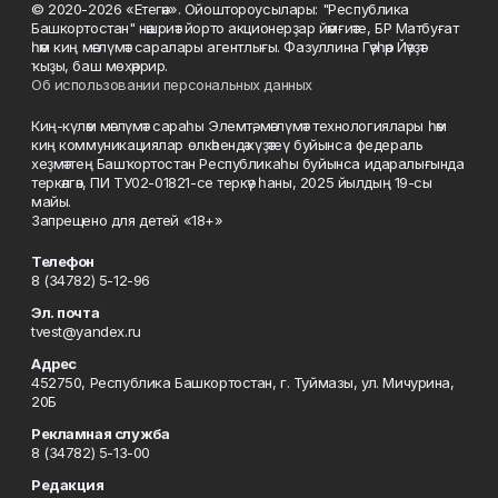
© 2020-2026 «Етегән». Ойоштороусылары: "Республика
Башкортостан" нәшриәт йорто акционерҙар йәмғиәте, БР Матбуғат
һәм киң мәғлүмәт саралары агентлығы. Фазуллина Гәүһәр Йәүҙәт
ҡыҙы, баш мөхәррир.
Об использовании персональных данных
Киң-күләм мәғлүмәт сараһы Элемтә, мәғлүмәт технологиялары һәм
киң коммуникациялар өлкәһендә күҙәтеү буйынса федераль
хеҙмәттең Башҡортостан Республикаһы буйынса идаралығында
теркәлгән, ПИ ТУ02-01821-се теркәү һаны, 2025 йылдың 19-сы
майы.
Запрещено для детей «18+»
Телефон
8 (34782) 5-12-96
Эл. почта
tvest@yandex.ru
Адрес
452750, Республика Башкортостан, г. Туймазы, ул. Мичурина,
20Б
Рекламная служба
8 (34782) 5-13-00
Редакция