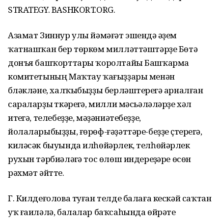
STRATEGY. BASHKORT.ORG.
Азамат Зиннур улы йәмәғәт эшендә әүҙем
ҡатнашҡан бер төркөм милләттәштәрҙе Бөтә
донъя башҡорттары ҡоролтайы Башҡарма
комитетының Маҡтау ҡағыҙҙары менән
бүләкләне, халҡыбыҙҙы берләштереүгә арналған
сараларҙы үткәреүгә, милли мәсьәләләрҙе хәл
итеүгә, телебеҙҙе, мәҙәниәтебеҙҙе,
йолаларыбыҙҙы, ғөрөф-ғәҙәттәре-беҙҙе үҫтереүгә,
киләсәк быуында илһөйәрлек, телһөйәрлек
рухын тәрбиәләүгә тос өлөш индереүҙәре өсөн
рәхмәт әйтте.
Г. Килдеғолова туған телде балаға кескәй саҡтан
уҡ ғаиләлә, балалар баҡсаһында өйрәтеү