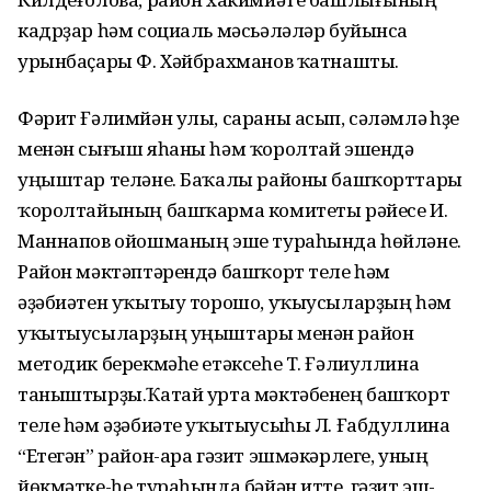
кадрҙар һәм социаль мәсьәләләр буйынса
урынбаҫары Ф. Хәйбрахманов ҡатнашты.
Фәрит Ғәлимйән улы, сараны асып, сәләмләү һүҙе
менән сығыш яһаны һәм ҡоролтай эшендә
уңыштар теләне. Баҡалы районы башҡорттары
ҡоролтайының башҡарма комитеты рәйесе И.
Маннапов ойошманың эше тураһында һөйләне.
Район мәктәптәрендә башҡорт теле һәм
әҙәбиәтен уҡытыу торошо, уҡыусыларҙың һәм
уҡытыусыларҙың уңыштары менән район
методик берекмәһе етәксеһе Т. Ғәлиуллина
таныштырҙы.Ҡатай урта мәктәбенең башҡорт
теле һәм әҙәбиәте уҡытыусыһы Л. Ғабдуллина
“Етегән” район-ара гәзит эшмәкәрлеге, уның
йөкмәтке-һе тураһында бәйән итте, гәзит эш-