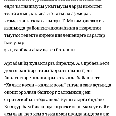
ендә ҡатнашыусы уҡытыусыларҙы исемләп
телгә алып, киләсәктә тағы ла әүҙемерәк
хеҙмәттәшлеккә саҡырҙы. Г. Мөхәмәҙиева үҙ сы-
ғышында район китапханаһында үткәрелгән
тыуған төйәкте өйрәнеү йүнәлешендәге саралар
һәм улар-
ҙың тәрбиәүи әһәмиәтен барланы.
Артабан һүҙ ҡунаҡтарға бирелде. А. Сирбаев Бөтә
донъя башҡорттары ҡоролтайының эш
йүнәлештәре, пландары хаҡында бәйән итте.
“Халыҡ көсөн – халыҡ өсөн” тигән девиз аҫтында
ойошторолған башҡорт халҡының үҫеш
стратегияһын төҙөү эшенә ҡушылырға өндәне.
Был ҙур һәм бик көнүҙәк проект өсөн махсус сайт
асылған, һәр кем үҙ тәҡдимен шунда индерә ала: