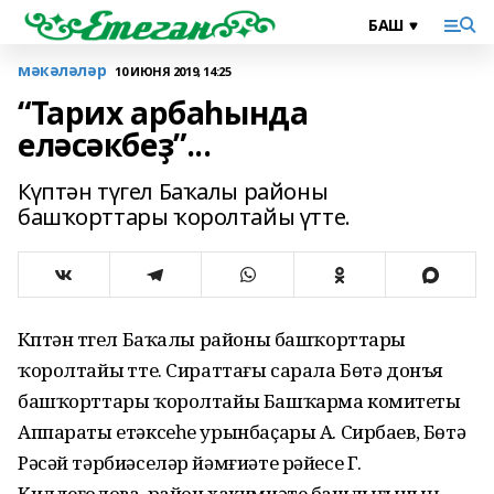
мәкәләләр
10 ИЮНЯ 2019, 14:25
“Тарих арбаһында
еләсәкбеҙ”...
Күптән түгел Баҡалы районы
башҡорттары ҡоролтайы үтте.
Күптән түгел Баҡалы районы башҡорттары
ҡоролтайы үтте. Сираттағы сарала Бөтә донъя
башҡорттары ҡоролтайы Башҡарма комитеты
Аппараты етәксеһе урынбаҫары А. Сирбаев, Бөтә
Рәсәй тәрбиәселәр йәмғиәте рәйесе Г.
Килдеғолова, район хакимиәте башлығының