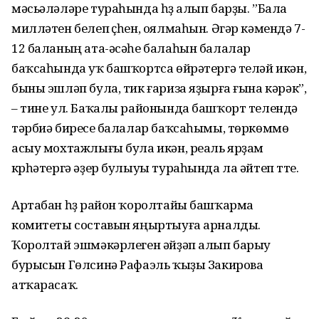
мәсьәләләре тураһында һүҙ алып барҙы. ”Бала
милләтен белеп үҫһен, оялмаһын. Әгәр кәмендә 7-
12 баланың ата-әсәһе балаһын балалар
баҡсаһында уҡ башҡортса өйрәтергә теләй икән,
быны эшләп була, тик ғариза яҙырға ғына кәрәк”,
– тине ул. Баҡалы районында башҡорт телендә
тәрбиә биреүсе балалар баҡсаһымы, төркөммө
асыу мохтажлығы була икән, реаль ярҙам
күрһәтергә әҙер булыуы тураһында ла әйтеп үтте.
Артабан һүҙ район ҡоролтайы башҡарма
комитеты составын яңыртыуға арналды.
Ҡоролтай эшмәкәрлеген әйҙәп алып барыу
бурысын Гөлсинә Рафаэль ҡыҙы Закирова
атҡарасаҡ.