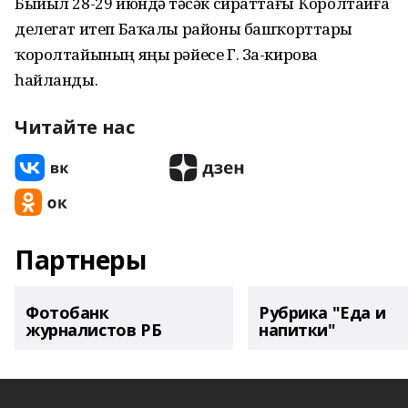
Быйыл 28-29 июндә үтәсәк сираттағы Ҡоролтайға
делегат итеп Баҡалы районы башҡорттары
ҡоролтайының яңы рәйесе Г. За-кирова
һайланды.
Читайте нас
Партнеры
Фотобанк
Рубрика "Еда и
журналистов РБ
напитки"