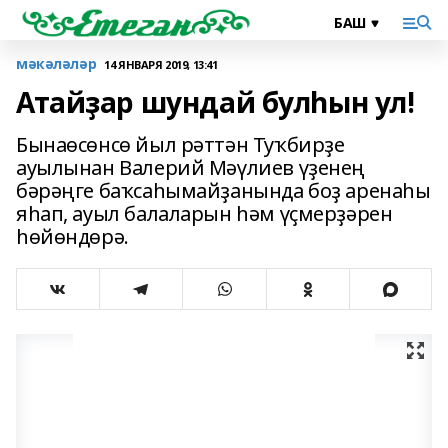
мәкәләләр
14 ЯНВАРЯ 2019, 13:41
Атайҙар шундай булһын ул!
Бынаөсөнсө йыл рәттән Туҡбирҙе
ауылынан Валерий Мәүлиев үҙенең
бәрәңге баҡсаһымайҙанында боҙ аренаһы
яһап, ауыл балаларын һәм үҫмерҙәрен
һөйөндөрә.