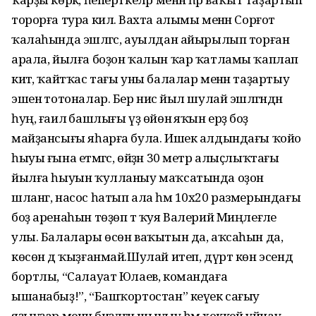
торорға тура килә. Вахта алымы менән Сорғот
ҡалаһында эшләгәс, ауылдан айырылып торған
арала, йылға боҙон ҡалын ҡар ҡатламы ҡаплап
китә, ҡайтҡас тағы уны балалар менән таҙартыу
эшенә тотоналар. Бер нисә йыл шулай эшләгәндән
һуң, ғаилә башлығы үҙ өйөнә яҡын ерҙә боҙ
майҙансығы яһарға була. Ишек алдындағы ҡойо
һыуы ғына етмәгәс, өйҙән 30 метр алыҫлыҡтағы
йылға һыуын ҡулланыу маҡсатында оҙон
шланг, насос һатып ала һәм 10х20 размерындағы
боҙ аренаһын төҙөп тә ҡуя Валерий Миңлеғәле
улы. Балалары өсөн ваҡытын да, аҡсаһын да,
көсөн дә ҡыҙғанмай.Шулай итеп, дүрт көн эсендә
бортлы, “Салауат Юлаев, командаға
ышанабыҙ!”, “Башҡортостан” кеүек сағыу
яҙыуҙар менән биҙәлгән шыуыу һәм хоккей уйнау