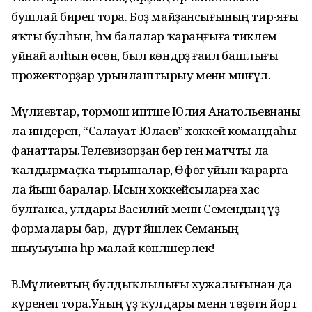
бушлай биреп тора. Боҙ майҙансығының тирә-яғы
яҡты булһын, һәм балалар ҡараңғыға тиклем
уйнай алһын өсөн, был көндәрҙә ғаилә башлығы
прожекторҙар урынлаштырыу менән мәшғүл.
Мәүлиевтар, тормош иптәше Юлия Анатольевнаны
ла индереп, “Салауат Юлаев” хоккей командаһы
фанаттары.Телевизорҙан бер генә матчты ла
ҡалдырмаҫҡа тырышалар, Өфөгә уйын ҡарарға
ла йыш баралар. Ысын хоккейсыларға хас
булғанса, улдары Василий менән Семендың үҙ
формалары бар, ә дүрт йәшлек Семаның
шыуыуына һәр малай көнләшерлек!
В.Мәүлиевтың булдыҡлылығы хужалығынан да
күренеп тора.Уның үҙ ҡулдары менән төҙөгән йорт