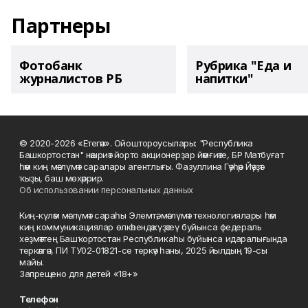
Партнеры
Фотобанк
Рубрика "Еда и
журналистов РБ
напитки"
© 2020-2026 «Етегән». Ойоштороусылары: "Республика
Башкортостан" нәшриәт йорто акционерҙар йәмғиәте, БР Матбуғат
һәм киң мәғлүмәт саралары агентлығы. Фазуллина Гәүһәр Йәүҙәт
ҡыҙы, баш мөхәррир.
Об использовании персональных данных
Киң-күләм мәғлүмәт сараһы Элемтә, мәғлүмәт технологиялары һәм
киң коммуникациялар өлкәһендә күҙәтеү буйынса федераль
хеҙмәттең Башҡортостан Республикаһы буйынса идаралығында
теркәлгән, ПИ ТУ02-01821-се теркәү һаны, 2025 йылдың 19-сы
майы.
Запрещено для детей «18+»
Телефон