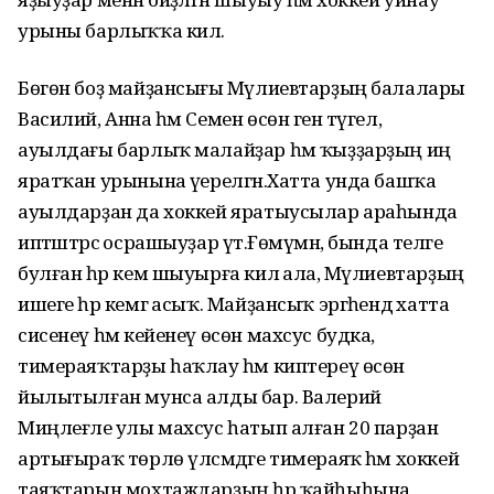
урыны барлыҡҡа килә.
Бөгөн боҙ майҙансығы Мәүлиевтарҙың балалары
Василий, Анна һәм Семен өсөн генә түгел, ә
ауылдағы барлыҡ малайҙар һәм ҡыҙҙарҙың иң
яратҡан урынына әүерелгән.Хатта унда башҡа
ауылдарҙан да хоккей яратыусылар араһында
иптәштәрсә осрашыуҙар үтә.Ғөмүмән, бында теләге
булған һәр кем шыуырға килә ала, Мәүлиевтарҙың
ишеге һәр кемгә асыҡ. Майҙансыҡ эргәһендә хатта
сисенеү һәм кейенеү өсөн махсус будка,ә
тимераяҡтарҙы һаҡлау һәм киптереү өсөн
йылытылған мунса алды бар. Валерий
Миңлеғәле улы махсус һатып алған 20 парҙан
артығыраҡ төрлө үлсәмдәге тимераяҡ һәм хоккей
таяҡтарын мохтаждарҙың һәр ҡайһыһына