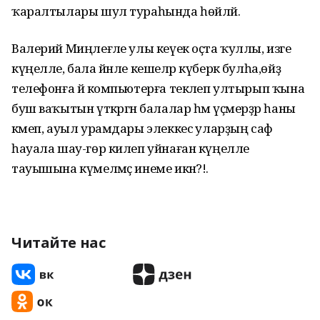
ҡаралтылары шул тураһында һөйләй.
Валерий Миңлеғәле улы кеүек оҫта ҡуллы, изге
күңелле, бала йәнле кешеләр күберәк булһа,өйҙә
телефонға йә компьютерға текәлеп ултырып ҡына
буш ваҡытын үткәргән балалар һәм үҫмерҙәр һаны
кәмеп, ауыл урамдары элеккесә уларҙың саф
һауала шау-гөр килеп уйнаған күңелле
тауышына күмелмәҫ инеме икән?!.
Читайте нас