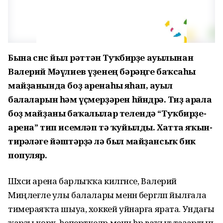
Бына өсөнсө йыл рәттән Туҡбирҙе ауылынан
Валерий Мәүлиев үҙенең бәрәңге баҡсаһы
майҙанында боҙ аренаһы яһап, ауыл
балаларын һәм үҫмерҙәрен һөйөндөрә. Тиҙ арала
боҙ майҙаны баҡалылар телендә “Туҡбирҙе-
арена” тип исемләп тә ҡуйылды. Хатта яҡын-
тирәләге йәштәрҙә лә был майҙансыҡ бик
популяр.
Шәхси арена барлыҡҡа килгәнсе, Валерий
Миңлеғәле улы балалары менән бергәләп йылғала
тимераяҡта шыуа, хоккей уйнарға ярата. Ундағы
ҡарҙы көрәк, һеперткеләр менән һәр ваҡыт таҙартып