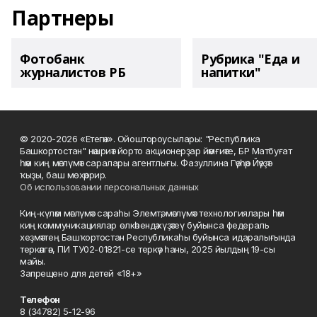
Партнеры
Фотобанк
Рубрика "Еда и
журналистов РБ
напитки"
© 2020-2026 «Етегән». Ойоштороусылары: "Республика
Башкортостан" нәшриәт йорто акционерҙар йәмғиәте, БР Матбуғат
һәм киң мәғлүмәт саралары агентлығы. Фазуллина Гәүһәр Йәүҙәт
ҡыҙы, баш мөхәррир.
Об использовании персональных данных
Киң-күләм мәғлүмәт сараһы Элемтә, мәғлүмәт технологиялары һәм
киң коммуникациялар өлкәһендә күҙәтеү буйынса федераль
хеҙмәттең Башҡортостан Республикаһы буйынса идаралығында
теркәлгән, ПИ ТУ02-01821-се теркәү һаны, 2025 йылдың 19-сы
майы.
Запрещено для детей «18+»
Телефон
8 (34782) 5-12-96