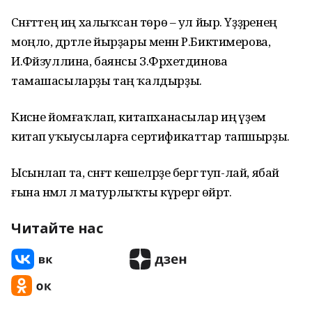
Сәнғәттең иң халыҡсан төрө – ул йыр. Үҙҙәренең
моңло, дәртле йырҙары менән Р.Биктимерова,
И.Фәйзуллина, баянсы З.Фәрхетдинова
тамашасыларҙы таң ҡалдырҙы.
Кисәне йомғаҡлап, китапханасылар иң әүҙем
китап уҡыусыларға сертификаттар тапшырҙы.
Ысынлап та, сәнғәт кешеләрҙе бергә туп-лай, ябай
ғына нәмәлә лә матурлыҡты күрергә өйрәтә.
Читайте нас