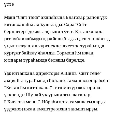
үтте.
Мәҙәни "Сәнғәт төнө" акцияһына Благовар район үҙәк
китапханаһы ла ҡушылды. Сара “Сәнғәт
берләштерә” девизы аҫтында үтте. Китапханала
республикабыҙҙың, районыбыҙҙың, сәнғәт өлкәһендә
уңыш ҡаҙанған күренекле шәхестәре тураһында
күргәҙмәгә байҡау яһалды. Тормош һәм ижад
юлдары тураһында белешмә бирелде.
Үҙәк китапхана директоры А.Шиль "Сәнғәт төнө"
акцияһы тураһында һөйләне. Тамашасылар өсөн
“Китап һәм китапхана” тигән матур викторина
үткәрелде. Шулай уҡ урындағы шағирәләр
Р.Биглова менән С. Ибраһимова тамашасыларҙы
үҙҙәренең ижад емештәре менән таныштырҙы.