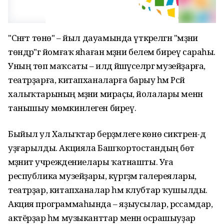
"Сәнғәт төнө" – йыл дауамында үткәрелгән "мәҙәни
төндәр"гә йомғаҡ яһаған мәҙәни белем биреү сараһы.
Уның төп маҡсаты – илдә йәшәүселәргә музейҙарға,
театрҙарға, китапханаларға барыу һәм Рәсәй
халыҡтарының мәҙәни мираҫы, йолалары менән
танышыу мөмкинлеген биреү.
Быйыл ул Халыҡтар берҙәмлеге көнө сиктәрен-дә
уҙғарылды. Акцияла Башҡортостандың бөтә
мәҙәниәт учреждениелары ҡатнашты. Уға
республика музейҙары, күргәҙмә галереялары,
театрҙар, китапханалар һәм клубтар ҡушылды.
Акция программаһында – яҙыусылар, рәссамдар,
актёрҙар һәм музыканттар менән осрашыуҙар