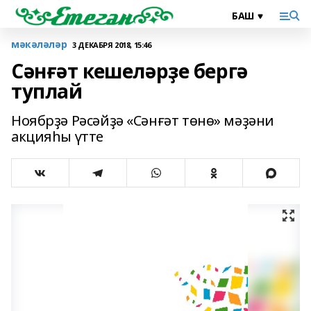
мәкәләләр
3 ДЕКАБРЯ 2018, 15:46
Сәнғәт кешеләрҙе бергә
туплай
Ноябрҙә Рәсәйҙә «Сәнғәт төнө» мәҙәни
акцияһы үтте