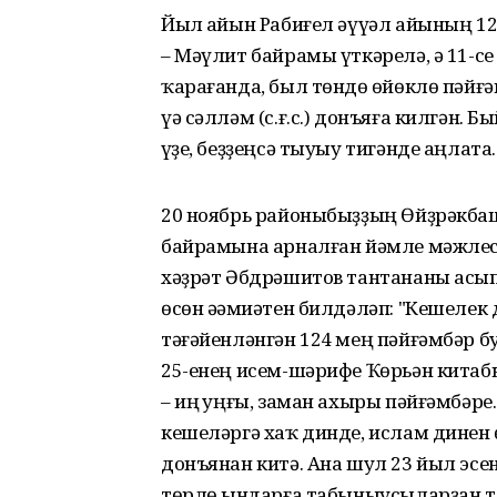
Йыл һайын Рабиғел әүүәл айының 12
– Мәүлит байрамы үткәрелә, ә 11-се
ҡарағанда, был төндө һөйөклө пәйғ
үә сәлләм (с.ғ.с.) донъяға килгән. 
һүҙе, беҙҙеңсә тыуыу тигәнде аңлата.
20 ноябрь районыбыҙҙың Өйҙрәкба
байрамына арналған йәмле мәжлес
хәҙрәт Әбдрәшитов тантананы асы
өсөн әһәмиәтен билдәләп: "Кешелек
тәғәйенләнгән 124 мең пәйғәмбәр б
25-енең исем-шәрифе Ҡөрьән китабы
– иң һуңғы, заман ахыры пәйғәмбәре
кешеләргә хаҡ динде, ислам динен
донъянан китә. Ана шул 23 йыл эсе
төрлө һындарға табыныусыларҙан та