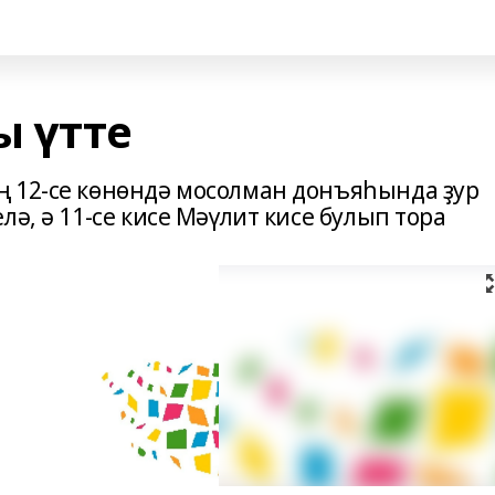
 үтте
 12-се көнөндә мосолман донъяһында ҙур
ә, ә 11-се кисе Мәүлит кисе булып тора