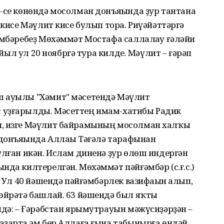
-се көнөндә мосолман донъяһында ҙур тантана
 кисе Мәүлит кисе булып тора. Риүәйәттәргә
әмбәребеҙ Мөхәммәт Мостафа саллалаһу ғәләйһи
Быйыл ул 20 ноябргә тура килде. Мәүлит – ғәрәп
ш ауылы "Хәмит" мәсетендә Мәүлит
 уҙғарылды. Мәсеттең имам-хатибы Радик
п, изге Мәүлит байрамының мосолман халҡы
 донъяһында Аллаһы Тәғәлә тарафынан
улған икән. Ислам диненә ҙур өлөш индергән
нда килтерелгән. Мөхәммәт пәйғәмбәр (с.ғ.с.)
. Ул 40 йәшендә пәйғәмбәрлек вазифаһын алып,
 өйрәтә башлай. 63 йәшендә был яҡты
ндә: – Ғәрәбстан ярымутрауын мәжүсиҙәрҙән –
ҙарта һәм бер Аллаға ғына табынырға өндәй.