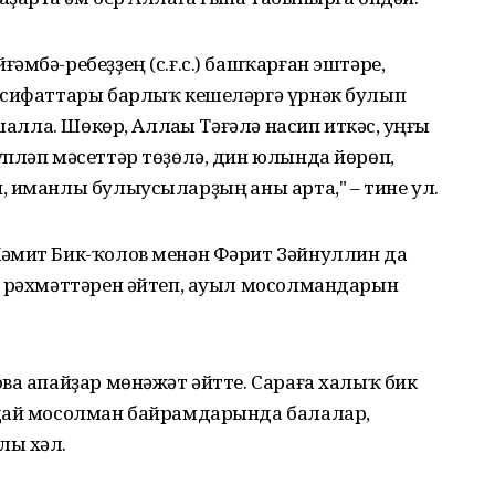
әмбә-ребеҙҙең (с.ғ.с.) башҡарған эштәре,
 сифаттары барлыҡ кешеләргә үрнәк булып
шалла. Шөкөр, Аллаһы Тәғәлә насип иткәс, һуңғы
пләп мәсеттәр төҙөлә, дин юлында йөрөп,
 иманлы булыусыларҙың һаны арта," – тине ул.
әмит Бик-ҡолов менән Фәрит Зәйнуллин да
ң рәхмәттәрен әйтеп, ауыл мосолмандарын
ва апайҙар мөнәжәт әйтте. Сараға халыҡ бик
ндай мосолман байрамдарында балалар,
лы хәл.