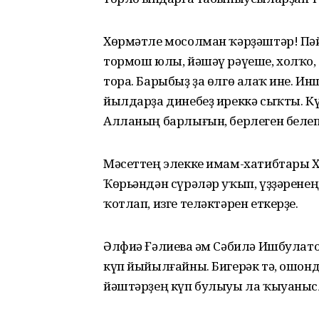
Хөрмәтле мосолман ҡәрҙәштәр! Пәйғ
тормош юлы, йәшәү рәүеше, холҡо,
тора. Барыбыҙ ҙа өлгө алһаҡ ине. Ин
йылдарҙа динебеҙ иреккә сыҡты. Кү
Алланың барлығын, берлеген белеп,
Мәсеттең элекке имам-хатибтары Х
Ҡөрьәндән сүрәләр уҡып, үҙҙәрене
ҡотлап, изге теләктәрен еткерҙе.
Әлфиә Ғәлиева һәм Сәбилә Ишбулато
күп йыйылғайны. Бигерәк тә, ошо
йәштәрҙең күп булыуы ла ҡыуаныс