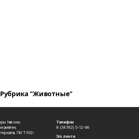
Рубрика "Животные"
ары һәм киң
Телефон
хеҙмәттең
8 (34782) 5-12-96
ркәлгән, ПИ ТУ02-
Эл. почта