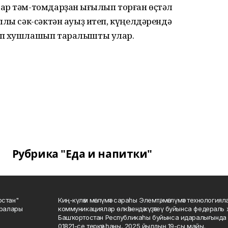
ар тәм-томдарҙан һығылып торған өҫтәл
ллы сәк-сәктән ауыҙ итеп, күңелдәрендә
еп хушлашып таралышты улар.
Рубрика "Еда и напитки"
остан"
Киң-күләм мәғлүмәт сараһы Элемтә, мәғлүмәт технологиял
саралары
коммуникациялар өлкәһендә күҙәтеү буйынса федераль 
Башҡортостан Республикаһы буйынса идаралығында те
01821-се теркәү һаны, 2025 йылдың 19-сы майы.