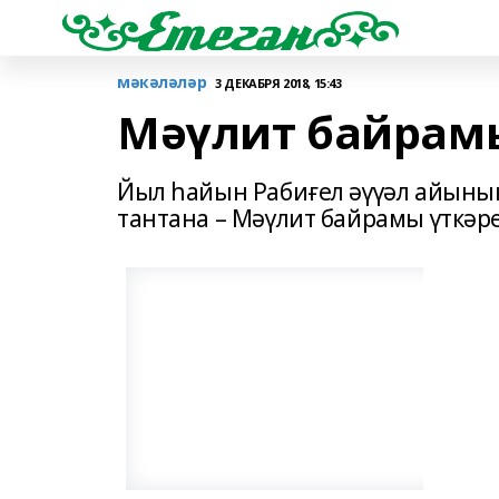
мәкәләләр
3 ДЕКАБРЯ 2018, 15:43
Мәүлит байрамы
Йыл һайын Рабиғел әүүәл айының
тантана – Мәүлит байрамы үткәрел