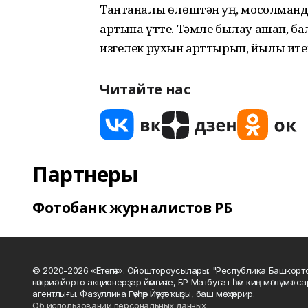
Тантаналы өлөштән һуң, мосолманд
артына үтте. Тәмле былау ашап, ба
изгелек рухын арттырып, йылы ит
Читайте нас
Партнеры
Фотобанк журналистов РБ
© 2020-2026 «Етегән». Ойоштороусылары: "Республика Башкорт
нәшриәт йорто акционерҙар йәмғиәте, БР Матбуғат һәм киң мәғлүмәт 
агентлығы. Фазуллина Гәүһәр Йәүҙәт ҡыҙы, баш мөхәррир.
Об использовании персональных данных