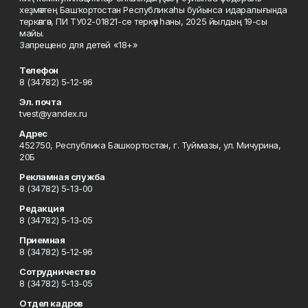
хеҙмәттең Башҡортостан Республикаһы буйынса идаралығында
теркәлгән, ПИ ТУ02-01821-се теркәү һаны, 2025 йылдың 19-сы
майы.
Запрещено для детей «18+»
Телефон
8 (34782) 5-12-96
Эл. почта
tvest@yandex.ru
Адрес
452750, Республика Башкортостан, г. Туймазы, ул. Мичурина,
20Б
Рекламная служба
8 (34782) 5-13-00
Редакция
8 (34782) 5-13-05
Приемная
8 (34782) 5-12-96
Сотрудничество
8 (34782) 5-13-05
Отдел кадров