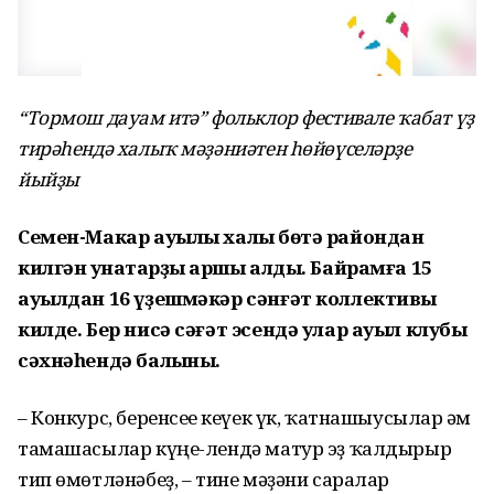
“Тормош дауам итә” фольклор фестивале ҡабат үҙ
тирәһендә халыҡ мәҙәниәтен һөйөүселәрҙе
йыйҙы
Семен-Макар ауылы халҡы бөтә райондан
килгән ҡунаҡтарҙы ҡаршы алды. Байрамға 15
ауылдан 16 үҙешмәкәр сәнғәт коллективы
килде. Бер нисә сәғәт эсендә улар ауыл клубы
сәхнәһендә балҡыны.
– Конкурс, беренсеһе кеүек үк, ҡатнашыусылар һәм
тамашасылар күңе-лендә матур эҙ ҡалдырыр
тип өмөтләнәбеҙ, – тине мәҙәни саралар