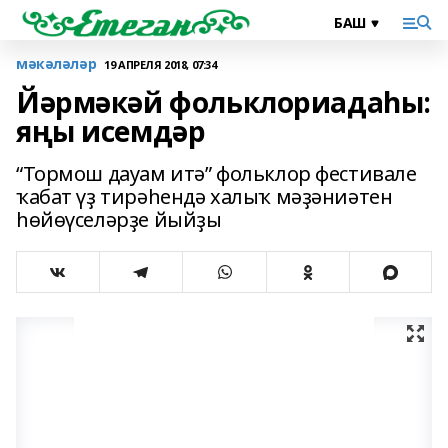
мәкәләләр
19 АПРЕЛЯ 2018, 07:34
Йәрмәкәй фольклориадаһы:
яңы исемдәр
“Тормош дауам итә” фольклор фестивале
ҡабат үҙ тирәһендә халыҡ мәҙәниәтен
һөйөүселәрҙе йыйҙы