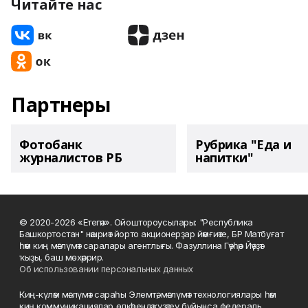
Читайте нас
Партнеры
Фотобанк
Рубрика "Еда и
журналистов РБ
напитки"
© 2020-2026 «Етегән». Ойоштороусылары: "Республика
Башкортостан" нәшриәт йорто акционерҙар йәмғиәте, БР Матбуғат
һәм киң мәғлүмәт саралары агентлығы. Фазуллина Гәүһәр Йәүҙәт
ҡыҙы, баш мөхәррир.
Об использовании персональных данных
Киң-күләм мәғлүмәт сараһы Элемтә, мәғлүмәт технологиялары һәм
киң коммуникациялар өлкәһендә күҙәтеү буйынса федераль