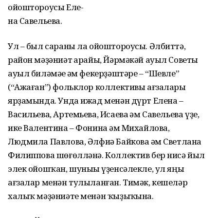
ойоштороусы Еле-
на Савельева.
Ул – был сараны ла ойоштороусы. Әлбиттә,
район мәҙәниәт һарайы, Йәрмәкәй ауыл Советы
ауыл биләмәһе һәм фекерҙәштәре – “Шевле”
(“Ажаған”) фольклор коллективы ағзалары
ярҙамында. Унда ижад менән дүрт Елена –
Васильева, Артемьева, Исаева һәм Савельева үҙе,
ике Валентина – Фонина һәм Михайлова,
Людмила Павлова, Әлфиә Байкова һәм Светлана
Филиппова шөғөлләнә. Коллектив бер нисә йыл
элек ойошҡан, шуныһы үҙенсәлекле, ул яңы
ағзалар менән тулыланған. Тимәк, кешеләр
халыҡ мәҙәниәте менән ҡыҙыҡһына.