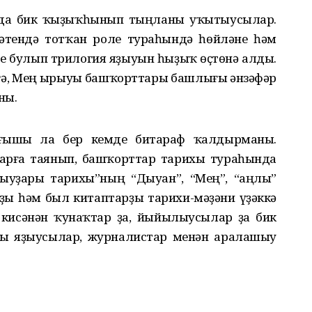
да бик ҡыҙыҡһынып тыңланы уҡытыусылар.
әтендә тотҡан роле тураһындә һөйләне һәм
е булып трилогия яҙыуын һыҙыҡ өҫтөнә алды.
гә, Мең ырыуы башҡорттары башлығы Ҡәнзәфәр
ны.
ғышы ла бер кемде битараф ҡалдырманы.
тарға таянып, башҡорттар тарихы тураһында
ыуҙары тарихы”ның “Дыуан”, “Мең”, “Ҡаңлы”
ы һәм был китаптарҙы тарихи-мәҙәни үҙәккә
н кисәнән ҡунаҡтар ҙа, йыйылыусылар ҙа бик
лы яҙыусылар, журналистар менән аралашыу