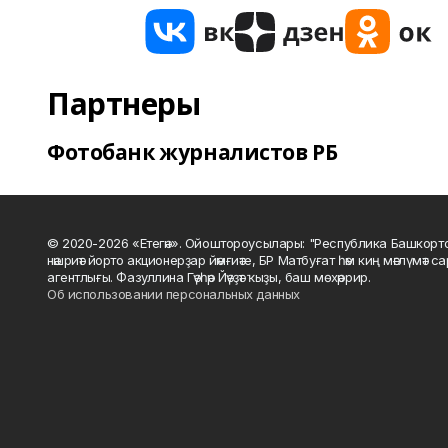
Партнеры
Фотобанк журналистов РБ
© 2020-2026 «Етегән». Ойоштороусылары: "Республика Башкорт
нәшриәт йорто акционерҙар йәмғиәте, БР Матбуғат һәм киң мәғлүмәт 
агентлығы. Фазуллина Гәүһәр Йәүҙәт ҡыҙы, баш мөхәррир.
Об использовании персональных данных