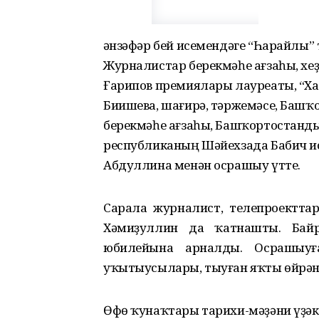
Ҡәнзәфәр бей исемендәге “Һарайлы”
Журналистар берекмәһе ағзаһы, хеҙм
Ғарипов премиялары лауреаты, “Х
Биишева, шағирә, тәржемәсе, Башҡ
берекмәһе ағзаһы, Башҡортостанды
республиканың Шәйехзада Бабич и
Абдуллина менән осрашыу үтте.
Сарала журналист, телепроектта
Хәмиҙуллин да ҡатнашты. Бай
юбилейына арналды. Осрашыуғ
уҡытыусылары, тыуған яҡты өйрән
Өфө ҡунаҡтары тарихи-мәҙәни үҙәк