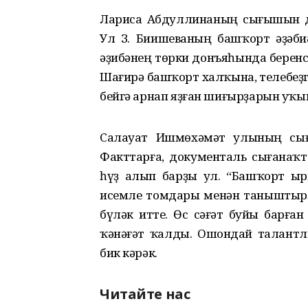
Лариса Абдуллинаның сығышын 
Ул З. Биишеваның башҡорт әҙәби
әҙибәнең төрки донъяһында беренс
Шағирә башҡорт халҡына, телебеҙ
бейгә арнап яҙған шиғырҙарын уҡы
Салауат Ишмөхәмәт улының сы
Факттарға, документаль сығанаҡ
һүҙ алып барҙы ул. “Башҡорт ыр
исемле томдары менән таныштырҙ
бүләк итте. Өс сәғәт буйы барға
ҡәнәғәт ҡалды. Ошондай талант
бик кәрәк.
Читайте нас