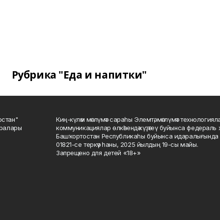
Рубрика "Еда и напитки"
остан"
Киң-күләм мәғлүмәт сараһы Элемтә, мәғлүмәт технологиял
саралары
коммуникациялар өлкәһендә күҙәтеү буйынса федераль 
Башҡортостан Республикаһы буйынса идаралығында те
01821-се теркәү һаны, 2025 йылдың 19-сы майы.
Запрещено для детей «18+»