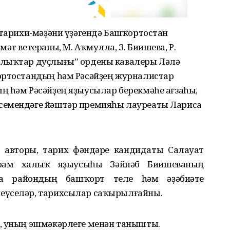
 тарихи-мәҙәни үҙәгендә Башҡортостан
әт ветераны, М. Аҡмулла, З. Биишева, Р.
алыҡтар дуҫлығы” ордены кавалеры Ләлә
ортостандың һәм Рәсәйҙең журналистар
ң һәм Рәсәйҙең яҙыусылар берекмәһе ағзаһы,
семендәге йәштәр премияһы лауреаты Лариса
р авторы, тарих фәндәре кандидаты Салауат
рам халыҡ яҙыусыһы Зәйнәб Биишеваның
а райондың башҡорт теле һәм әҙәбиәте
еүселәр, тарихсылар саҡырылғайны.
, уның эшмәкәрлеге менән танышты.