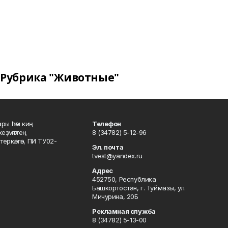
Рубрика "Животные"
ары һәм киң
Телефон
хеҙмәттең
8 (34782) 5-12-96
ркәлгән, ПИ ТУ02-
Эл. почта
tvest@yandex.ru
Адрес
452750, Республика
Башкортостан, г. Туймазы, ул.
Мичурина, 20Б
Рекламная служба
8 (34782) 5-13-00