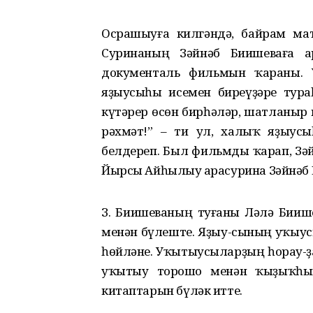
Осрашыуға килгәндә, байрам мат
Суринаның Зәйнәб Биишеваға а
документаль фильмын ҡараны. 
яҙыусыһы исемен биреүҙәре тура
күтәрер өсөн бирһәләр, шатланыр 
рәхмәт!” – ти ул, халыҡ яҙыусы
белдереп. Был фильмды ҡарап, Зә
Йырсы Айһылыу Ҡарасурина Зәйнәб 
З. Биишеваның туғаны Ләлә Биише
менән бүлеште. Яҙыу-сының уҡыус
һөйләне. Уҡытыусыларҙың һорау-ҙа
уҡытыу торошо менән ҡыҙыҡһын
китаптарын бүләк итте.