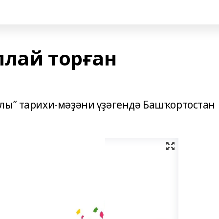
плай торған
лы” тарихи-мәҙәни үҙәгендә Башҡортостан