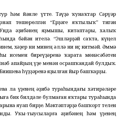
ур һәм йәнле үтте. Тәүҙә ҡунаҡтар Сәрүәр
рнап төшөрөлгән “Ерҙәге яҡтылыҡ” тигән
Унда әҙибәнең яҙмышы, китаптары, халыҡ
һында бәйән ителә. “Эшләрҙәй саҡта, күңел
инем, хәҙер ни минең әллә ни иҫ китмәй. Әммә
һы исемен биреүҙәренә ҡарата мөнәсәбәтен
йнәб апайҙың үҙе менән осрашҡандай булдыҡ.
Биишева һүҙҙәренә яҙылған йыр башҡарҙы.
ва ла үҙенең әҙибә тураһындағы хәтирәләре
ыға бик билдәле булмаған яҡтары тураһында
рына яуап бирҙе. Мәктәптәрҙә башҡорт телен
ды. Уҡы-тыусыларға әҙибәнең һәм үҙенең