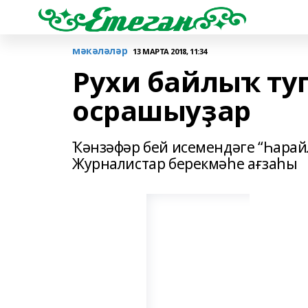
мәкәләләр
13 МАРТА 2018, 11:34
Рухи байлыҡ ту
осрашыуҙар
Ҡәнзәфәр бей исемендәге “Һарай
Журналистар берекмәһе ағзаһы