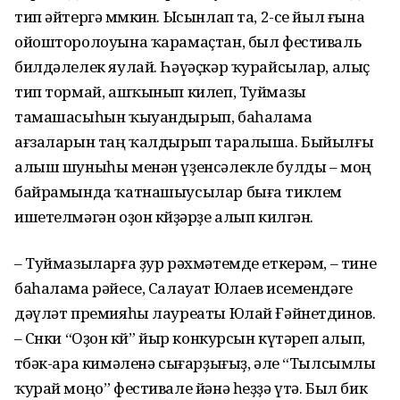
тип әйтергә мөмкин. Ысынлап та, 2-се йыл ғына
ойошторолоуына ҡарамаҫтан, был фестиваль
билдәлелек яулай. Һәүәҫкәр ҡурайсылар, алыҫ
тип тормай, ашҡынып килеп, Туймазы
тамашасыһын ҡыуандырып, баһалама
ағзаларын таң ҡалдырып таралыша. Быйылғы
алыш шуныһы менән үҙенсәлекле булды – моң
байрамында ҡатнашыусылар быға тиклем
ишетелмәгән оҙон көйҙәрҙе алып килгән.
– Туймазыларға ҙур рәхмәтемде еткерәм, – тине
баһалама рәйесе, Салауат Юлаев исемендәге
дәүләт премияһы лауреаты Юлай Ғәйнетдинов.
– Сөнки “Оҙон көй” йыр конкурсын күтәреп алып,
төбәк-ара кимәленә сығарҙығыҙ, әле “Тылсымлы
ҡурай моңо” фестивале йәнә һеҙҙә үтә. Был бик