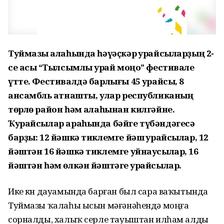
Туймазы ҡалаһында һәүәҫкәр ҡурайсыларҙың 2-
се асыҡ “Тылсымлы ҡурай моңо” фестивале
үтте. Фестивалдә барлығы 45 ҡурайсы, 8
ансамбль ҡатнашты, улар республиканың
төрлө район һәм ҡалаһынан килгәйне.
Ҡурайсылар араһында бәйге түбәндәгесә
барҙы: 12 йәшкә тиклемге йәш ҡурайсылар, 12
йәштән 16 йәшкә тиклемге уйнаусылар, 16
йәштән һәм өлкән йәштәге ҡурайсылар.
Ике көн дауамында барған был сара ваҡытында
Туймазы ҡалаһы ысын мәғәнәһендә моңға
сорналды, халыҡ серле тауыштан илһам алды