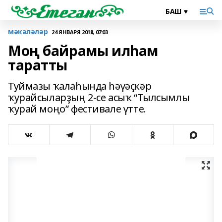
мәкәләләр
24 ЯНВАРЯ 2018, 07:03
Моң байрамы илһам
таратты
Туймазы ҡалаһында һәүәҫкәр
ҡурайсыларҙың 2-се асыҡ “Тылсымлы
ҡурай моңо” фестивале үтте.