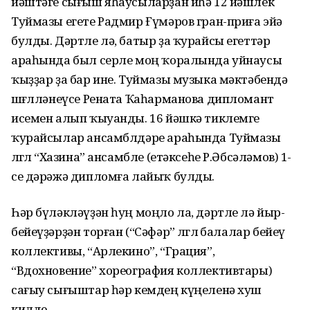
йәштәге сығыш яһаусыларҙан иһә 12 йәшлек
Туймазы егете Радмир Ғүмәров гран-приға эйә
булды. Дәртле лә, батыр ҙа ҡурайсы егеттәр
араһында был серле моң ҡоралында уйнаусы
ҡыҙҙар ҙа бар ине. Туймазы музыка мәктәбендә
шөғөлләнеүсе Рената Ҡаһарманова дипломант
исемен алып ҡыуанды. 16 йәшкә тиклемге
ҡурайсылар ансамблдәре араһында Туймазы
өлгөлө “Хазина” ансамбле (етәксеһе Р.Әбсәләмов) 1-
се дәрәжә дипломға лайыҡ булды.
Һәр бүләкләүҙән һуң моңло ла, дәртле лә йыр-
бейеүҙәрҙән торған (“Сәфәр” өлгөлө балалар бейеү
коллективы, “Арлекино”, “Грация”,
“Вдохновение” хореография коллективтары)
сағыу сығыштар һәр кемдең күңеленә хуш
килде.