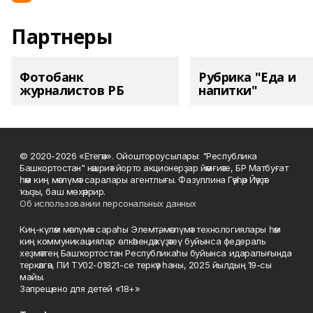
Партнеры
Фотобанк
Рубрика "Еда и
журналистов РБ
напитки"
© 2020-2026 «Етегән». Ойоштороусылары: "Республика
Башкортостан" нәшриәт йорто акционерҙар йәмғиәте, БР Матбуғат
һәм киң мәғлүмәт саралары агентлығы. Фазуллина Гәүһәр Йәүҙәт
ҡыҙы, баш мөхәррир.
Об использовании персональных данных
Киң-күләм мәғлүмәт сараһы Элемтә, мәғлүмәт технологиялары һәм
киң коммуникациялар өлкәһендә күҙәтеү буйынса федераль
хеҙмәттең Башҡортостан Республикаһы буйынса идаралығында
теркәлгән, ПИ ТУ02-01821-се теркәү һаны, 2025 йылдың 19-сы
майы.
Запрещено для детей «18+»