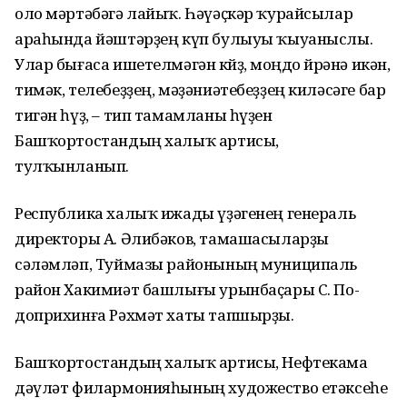
оло мәртәбәгә лайыҡ. Һәүәҫкәр ҡурайсылар
араһында йәштәрҙең күп булыуы ҡыуаныслы.
Улар бығаса ишетелмәгән көйҙө, моңдо өйрәнә икән,
тимәк, телебеҙҙең, мәҙәниәтебеҙҙең киләсәге бар
тигән һүҙ, – тип тамамланы һүҙен
Башҡортостандың халыҡ артисы,
тулҡынланып.
Республика халыҡ ижады үҙәгенең генераль
директоры А. Әлибәков, тамашасыларҙы
сәләмләп, Туймазы районының муниципаль
район Хакимиәт башлығы урынбаҫары С. По-
доприхинға Рәхмәт хаты тапшырҙы.
Башҡортостандың халыҡ артисы, Нефтекама
дәүләт филармонияһының художество етәксеһе