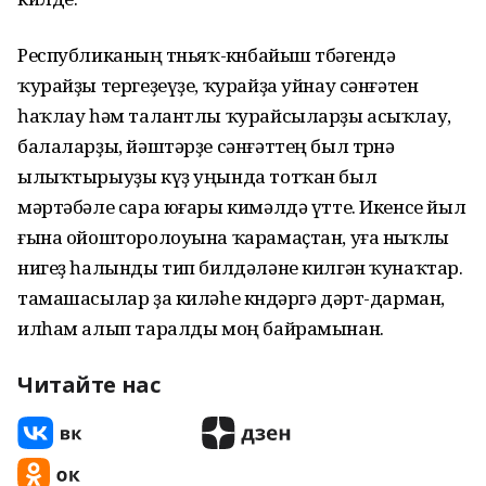
Республиканың төньяҡ-көнбайыш төбәгендә
ҡурайҙы тергеҙеүҙе, ҡурайҙа уйнау сәнғәтен
һаҡлау һәм талантлы ҡурайсыларҙы асыҡлау,
балаларҙы, йәштәрҙе сәнғәттең был төрөнә
ылыҡтырыуҙы күҙ уңында тотҡан был
мәртәбәле сара юғары кимәлдә үтте. Икенсе йыл
ғына ойошторолоуына ҡарамаҫтан, уға ныҡлы
нигеҙ һалынды тип билдәләне килгән ҡунаҡтар.
тамашасылар ҙа киләһе көндәргә дәрт-дарман,
илһам алып таралды моң байрамынан.
Читайте нас