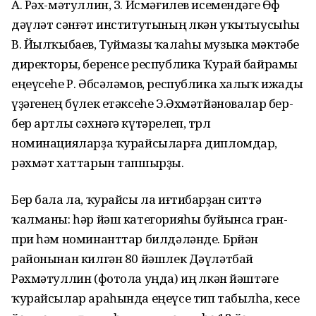
А. Рәх-мәтуллин, З. Исмәғилев исемендәге Өфө
дәүләт сәнғәт институтының өлкән уҡытыусыһы
В. Йылҡыбаев, Туймазы ҡалаһы музыка мәктәбе
директоры, беренсе республика Ҡурай байрамы
еңеүсеһе Р. Әбсәләмов, республика халыҡ ижады
үҙәгенең бүлек етәксеһе Э.Әхмәтйәновалар бер-
бер артлы сәхнәгә күтәрелеп, төрлө
номинацияларҙа ҡурайсыларға дипломдар,
рәхмәт хаттарын тапшырҙы.
Бер бала ла, ҡурайсы ла иғтибарҙан ситтә
ҡалманы: һәр йәш категорияһы буйынса гран-
при һәм номинанттар билдәләнде. Бөрйән
районынан килгән 80 йәшлек Дәүләтбай
Рәхмәтуллин (фотола уңда) иң өлкән йәштәге
ҡурайсылар араһында еңеүсе тип табылһа, кесе