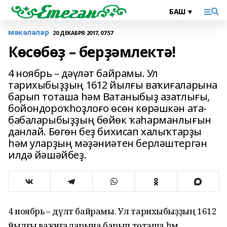
мәкәләләр
20 ДЕКАБРЯ 2017, 07:57
Көсөбөҙ – берҙәмлектә!
4 ноябрь – дәүләт байрамы. Ул
тарихыбыҙҙың 1612 йылғы ваҡиғаларына
барып тоташа һәм Ватаныбыҙ азатлығы,
бойондороҡһоҙлоғо өсөн көрәшкән ата-
бабаларыбыҙҙың бөйөк ҡаһарманлығын
данлай. Бөгөн беҙ бихисап халыҡтарҙы
һәм уларҙың мәҙәниәтен берләштергән
илдә йәшәйбеҙ.
4 ноябрь – дәүләт байрамы. Ул тарихыбыҙҙың 1612
йылғы ваҡиғаларына барып тоташа һәм