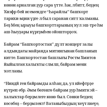
көнөнә арналған ҙур сара үтте. Һәм, әлбиттә, беҙҙең
Ҡәнзәфәр бей исемендәге “Һарайлы” башҡорт
тарихи-мәҙәни үҙәге лә был саранан ситтә ҡалманы.
Беҙ Мең ырыуы башҡорттарының ҡул эш-тәре һәм
аш-һыуҙары күргәҙмәһен ойошторҙоҡ.
Байрам “Башҡортостан” дәүләт концерт залы
алдындағы майҙанда митингынан башланып
китте. Башҡортостан башлығы Рөстәм Хәмитов
йыйылған халыҡты сәләмләп, байрам менән
ҡотланы.
“Ниндәй генә байрамды алһаң да, ул кәйефтәрҙе
күтәреп ебәрә. Әммә бөгөнгө байрам ҙур әһәмиәткә эйә –
халыҡтар берҙәмлеге көнө был. Сөнки беҙҙең
көсөбөҙ – берҙәмлектә! Ватаныбыҙҙың ҡеүәтләнеүе,