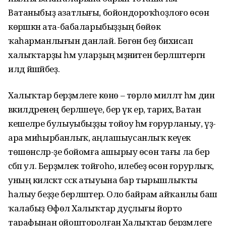
Ватаныбыҙ азатлығы, бойондороҡһоҙлоғо өсөн
көрәшкән ата-бабаларыбыҙҙың бөйөк
ҡаһарманлығын данлай. Бөгөн беҙ бихисап
халыҡтарҙы һәм уларҙың мәҙәниәтен берләштергән
илдә йәшәйбеҙ.
Халыҡтар берҙәмлеге көнө – төрлө милләт һәм дин
вәкилдәренең берләшеүе, бер үк ер, тарих, Ватан
кешеләре булыуыбыҙҙы тойоу һәм ғорурланыу, үҙ-
ара миһырбанлыҡ, аңлашыусанлыҡ кеүек
төшөнсәләр-ҙе бойомға ашырыу өсөн тағы ла бер
сәбәп ул. Берҙәмлек тойғоһо, илебеҙ өсөн ғорурлыҡ,
уның киләсәктә сәскә атыуына бар тырышлыҡты
һалыу беҙҙе берләштерә. Оло байрам айҡанлы баш
ҡалабыҙ Өфөлә Халыҡтар дуҫлығы йорто
тарафынан ойошторолған Халыҡтар берҙәмлеге