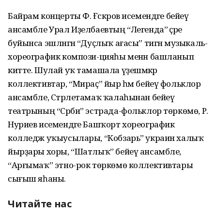
Байрам концерты Ф. Ғәскәров исемендәге бейеү
ансамбле Урал Иҙелбаевтың “Легенда” әҫәре
буйынса эшләнгән “Дуҫлыҡ ағасы” тигән музыкаль-
хореографик компози-цияһы менән башланып
китте. Шулай уҡ тамашала үҙешмәкәр
коллективтар, “Мираҫ” йыр һәм бейеү фольклор
ансамбле, Стәрлетамаҡ ҡалаһынан бейеү
театрының “Сәрби” эстрада-фольклор төркөмө, Р.
Нуриев исемендәге Башҡорт хореографик
колледж уҡыусылары, “Кобзарь” украин халыҡ
йырҙары хоры, “Шатлыҡ” бейеү ансамбле,
“Арғымаҡ” этно-рок төркөмө коллективтары
сығыш яһаны.
Читайте нас