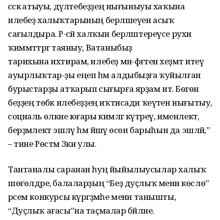
сәскә атыуы, дәүләтебеҙҙең нығыныуы хаҡына
илебеҙ халыҡтарының берләшеүен асыҡ
сағылдыра. Рә-сәй халҡын берләштереүсе рухи
ҡиммәттәргә таяныу, Ватаныбыҙ
тарихына ихтирам, илебеҙ мән-фәғәтенә хеҙмәт итеү
ауырлыҡтар-ҙы еңеп һәм алдыбыҙға ҡуйылған
бурыстарҙы атҡарып сығырға ярҙам итә. Бөгөн
беҙҙең төбәк илебеҙҙең иҡтисади ҡеүәтен нығытыу,
социаль өлкәне юғары кимәлгә күтәреү, именлектә,
берҙәмлектә эшләү һәм йәшәү өсөн барыһын да эшләй,”
– тине Рөстәм Зәки улы.
Тантаналы саранан һуң йыйылыусылар халыҡ
шөғөлдәре, балаларҙың “Беҙ дуҫлыҡ менән көслө”
рәсем конкурсы күргәҙмәһе менән танышты,
“Дуҫлыҡ ағасы”на таҫмалар бәйләне.