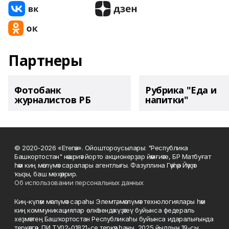
Партнеры
Фотобанк
Рубрика "Еда и
журналистов РБ
напитки"
© 2020-2026 «Етегән». Ойоштороусылары: "Республика
Башкортостан" нәшриәт йорто акционерҙар йәмғиәте, БР Матбуғат
һәм киң мәғлүмәт саралары агентлығы. Фазуллина Гәүһәр Йәүҙәт
ҡыҙы, баш мөхәррир.
Об использовании персональных данных
Киң-күләм мәғлүмәт сараһы Элемтә, мәғлүмәт технологиялары һәм
киң коммуникациялар өлкәһендә күҙәтеү буйынса федераль
хеҙмәттең Башҡортостан Республикаһы буйынса идаралығында
теркәлгән, ПИ ТУ02-01821-се теркәү һаны, 2025 йылдың 19-сы