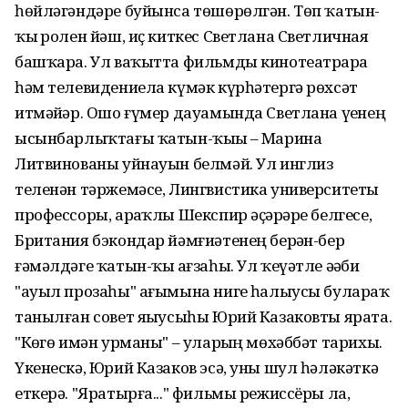
һөйләгәндәре буйынса төшөрөлгән. Төп ҡатын-
ҡыҙ ролен йәш, иҫ киткес Светлана Светличная
башҡара. Ул ваҡытта фильмды кинотеатрҙарҙа
һәм телевидениела күмәк күрһәтергә рөхсәт
итмәйҙәр. Ошо ғүмер дауамында Светлана үҙенең
ысынбарлыҡтағы ҡатын-ҡыҙҙы – Марина
Литвинованы уйнауын белмәй. Ул инглиз
теленән тәржемәсе, Лингвистика университеты
профессоры, арҙаҡлы Шекспир әҫәрҙәре белгесе,
Британия бэкондар йәмғиәтенең берҙән-бер
ғәмәлдәге ҡатын-ҡыҙ ағзаһы. Ул ҡеүәтле әҙәби
"ауыл прозаһы" ағымына нигеҙ һалыусы булараҡ
танылған совет яҙыусыһы Юрий Казаковты ярата.
"Көҙгө имән урманы" – уларҙың мөхәббәт тарихы.
Үкенескә, Юрий Казаков эсә, уны шул һәләкәткә
еткерә. "Яратырға..." фильмы режиссёры ла,