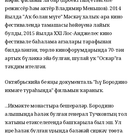
режиссёр һәм актёр Владимир Меньшов). 2014
йылда "Аҡ болан мүге" Мәскәү халыҡ-ара кино
фестивалендә тамашасы һөйөүенә лайыҡ
булды, 2015 йылда ХХI Лос-Анджелес кино
фестивале баһалама ағзалары тарафынан
билдәләнгән, төрлө кинофорумдарында 70-тән
артыҡ бүләккә эйә булған, шулай уҡ "Оскар"ға
тәҡдим ителгән.
Октябрьскийҙа беҙ яңы документаль "Һүҙ Бородино
икмәге тураһында" фильмын ҡараныҡ.
...Икмәкте монастырҙа бешерәләр. Бородино
алышында һәләк булған генерал Тучковтың тол
ҡатыны етәкселегендә башҡарыла был эш. Ул
ире һәләк булған урында бәләкәй сиркәү төҙөтә.