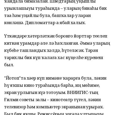
ҡандала бимазалай. Шведтарҙың уңышлы
урынлашыуы тураһында – уларҙың бинаһы бик
таҙа һәм уңайлы була, башҡалар уларҙан
көнләшә. Дипломаттар ҙа ябай халыҡ.
Үткәндәрҙе хәтерләткән боронғо йорттар теҙелеп
киткән урамдар әле лә һаҡланған. Әммә уларҙың
күбеһе ташландыҡ хәлдә, һүтеләсәк. Тәрән
тарихлы бик күп ҡалаға хас күңелһеҙ күренеш
был.
"Йотоп"та хәҙер күп нимәне ҡарарға була, ләкин
һүҙ яҡшы кино тураһында барһа, иң мөһиме,
экран ҙурлығын күҙҙә тотоуым. ВНИИГИС-тың
Ғилми советы залы – кинотеатр түгел, ләкин
телевизор һәм компьютер экранынан ҙурыраҡ.
Был бик яҡшы. Режиссёрҙың эргәлә ултырыуы