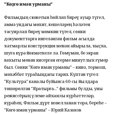
"Көҙгө имән урманы"
Фильмдың сюжетын һөйләп биреү ауыр түгел,
әммә ундағы мөхит, кешеләрҙең һәләтен
тасуирлап биреү мөмкин түгел, сөнки
документтарға нигеҙләнгән фильм асылда
ҡатмарлы конструкция менән айырыла, ҡыҫҡа,
шуға күрә йөкмәткеле лә. Ғөмүмән, беҙ экран
ваҡыты менән кисергән егерме минутлыҡ ғүмер
был. Сөнки "Көҙгө имән урманы" – кино, тормош,
мөхәббәт тураһындағы тарих. Күптән түгел
"Культура" каналы буйынса 60-сы йылдарҙа
төшөрөлгән "Яратырға..." фильмы булды, уны
режиссёрҙың үлеме айҡанлы күрһәттеләр,
күрәһең. Фильм дүрт новелланан тора, береһе –
"Көҙгө имән урманы" – Юрий Казаков