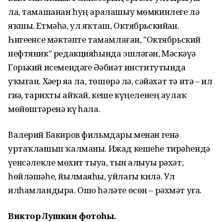
ла, тамашанан һуң аралашыу мөмкинлеге лә
яҡшы. Етмәһә, ул яҡташ, Октябрьскийҙан.
Һигеҙенсе мәктәпте тамамлаған, "Октябрьский
нефтяник" редакцияһында эшләгән, Мәскәүҙә
Горький исемендәге Әҙәбиәт институтында
уҡыған. Хәҙер яҙа ла, төшөрә лә, сәйәхәт тә итә – ил
гиҙә, тарихты айҡай, кеше күңеленең аулаҡ
мөйөштәренә күҙ һала.
Валерий Бакиров фильмдары менән генә
уртаҡлашып ҡалманы. Ижад кешеһе тирәһендә
үҙенсәлекле мөхит тыуа, тын алыуы рәхәт,
һөйләшәһе, йылмаяһы, уйлағы килә. Ул
илһамландыра. Ошо һәләте өсөн – рәхмәт уға.
Виктор Лушкин фотоһы.