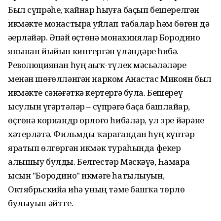
Был сүпрәһеҙ, ҡайнар һыуға баҫып бешерелгән
икмәкте монастырҙа уйлап табалар һәм бөгөн дә
әҙерләйҙәр. Әпәй өҫтөнә монахинялар Бородино
янынан йыйып киптергән үләндәрҙе һибә.
Революциянан һуң аҙыҡ-түлек мәсьәләләре
менән шөғөлләнгән нарком Анастас Микоян был
икмәкте сәнәғәткә кертергә була. Бешереү
ысулын үҙгәртәләр – сүпрәгә баҫа башлайҙар,
өҫтөнә кориандр орлоғо һибәләр, ул эре йәҙрәне
хәтерләтә. Фильмды ҡарағандан һуң күптәр
яратып өлгөргән икмәк тураһында фекер
алышыу булды. Белгестәр Мәскәүҙә, Һамарҙа
ысын "Бородино" икмәге һатылыуын,
Октябрьскийҙа иһә уның тәме башҡа төрлө
булыуын әйтте.