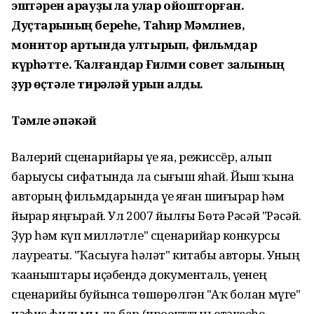
эштәрен ҡарауҙы ла улар ойошторған.
Дуҫтарының береһе, Таһир Мәмлиев,
монитор артында ултырып, фильмдар
күрһәтте. Ҡалғандар Ғилми совет залының
ҙур өҫтәле тирәләй урын алды.
Тәмле әпәкәй
Валерий сценарийҙарҙы үҙе яҙа, режиссёр, алып
барыусы сифатында ла сығыш яһай. Йыш ҡына
авторҙың фильмдарында үҙе яҙған шиғырҙар һәм
йырҙар яңғырай. Ул 2007 йылғы Бөтә Рәсәй "Рәсәй.
Ҙур һәм күп милләтле" сценарийҙар конкурсы
лауреаты. "Ҡасыуға һәләт" китабы авторы. Уның
ҡаҙаныштары иҫәбендә документаль, үҙенең
сценарийы буйынса төшөрөлгән "Аҡ болан мүге"
нәфис фильмы ла бар (проекттың етәксеһе