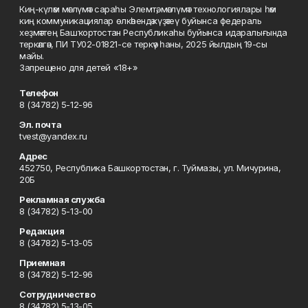
Киң-күләм мәғлүмәт сараһы Элемтә, мәғлүмәт технологиялары һәм
киң коммуникациялар өлкәһендә күҙәтеү буйынса федераль
хеҙмәттең Башҡортостан Республикаһы буйынса идаралығында
теркәлгән, ПИ ТУ02-01821-се теркәү һаны, 2025 йылдың 19-сы
майы.
Запрещено для детей «18+»
Телефон
8 (34782) 5-12-96
Эл. почта
tvest@yandex.ru
Адрес
452750, Республика Башкортостан, г. Туймазы, ул. Мичурина,
20Б
Рекламная служба
8 (34782) 5-13-00
Редакция
8 (34782) 5-13-05
Приемная
8 (34782) 5-12-96
Сотрудничество
8 (34782) 5-13-05