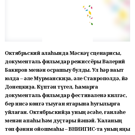
Октябрьский ҡалаһында Мәскәү сценарисы,
документаль фильмдар режиссёры Валерий
Бакиров менән осрашыу булды. Ул һәр ваҡыт
юлда – әле Мурманскиҙа, әле Ставрополдә, йә
Донецкиҙа. Күптән түгел, Һамарға
документаль фильмдар фестиваленә килгәс,
бер нисә көнгә тыуған яҡтарына һуғылырға
уйлаған. Октябрьскийҙа уның әсәһе, ғаиләһе
менән апаһы һәм дуҫтары йәшәй. Ҡаланың
төп фәнни ойошмаһы – ВНИИГИС-та уның яңы