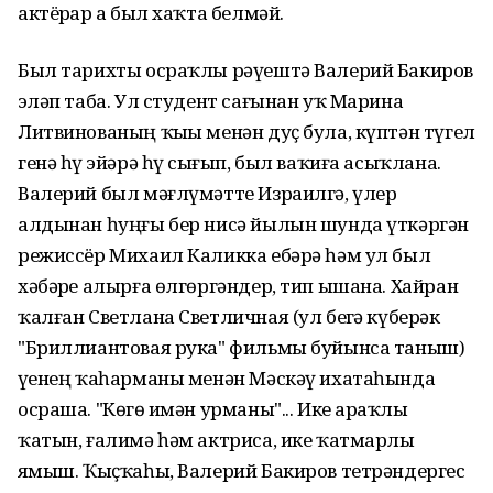
актёрҙар ҙа был хаҡта белмәй.
Был тарихты осраҡлы рәүештә Валерий Бакиров
эҙләп таба. Ул студент сағынан уҡ Марина
Литвинованың ҡыҙы менән дуҫ була, күптән түгел
генә һүҙ эйәрә һүҙ сығып, был ваҡиға асыҡлана.
Валерий был мәғлүмәтте Израилгә, үлер
алдынан һуңғы бер нисә йылын шунда үткәргән
режиссёр Михаил Каликка ебәрә һәм ул был
хәбәрҙе алырға өлгөргәндер, тип ышана. Хайран
ҡалған Светлана Светличная (ул беҙгә күберәк
"Бриллиантовая рука" фильмы буйынса таныш)
үҙенең ҡаһарманы менән Мәскәү ихатаһында
осраша. "Көҙгө имән урманы"... Ике арҙаҡлы
ҡатын, ғалимә һәм актриса, ике ҡатмарлы
яҙмыш. Ҡыҫҡаһы, Валерий Бакиров тетрәндергес