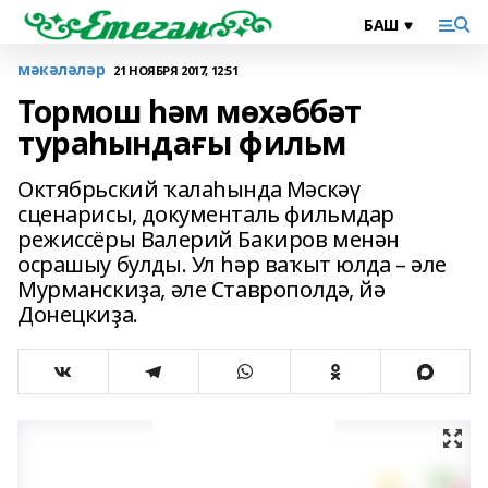
мәкәләләр
21 НОЯБРЯ 2017, 12:51
Тормош һәм мөхәббәт
тураһындағы фильм
Октябрьский ҡалаһында Мәскәү
сценарисы, документаль фильмдар
режиссёры Валерий Бакиров менән
осрашыу булды. Ул һәр ваҡыт юлда – әле
Мурманскиҙа, әле Ставрополдә, йә
Донецкиҙа.