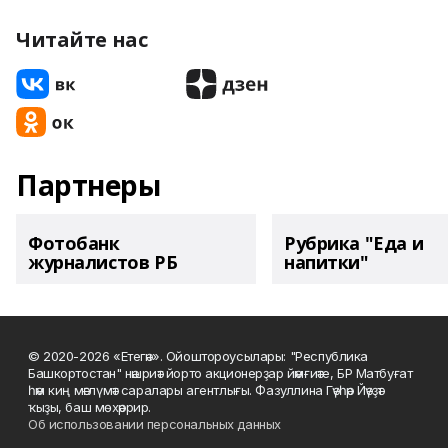
Читайте нас
Партнеры
Фотобанк
Рубрика "Еда и
журналистов РБ
напитки"
© 2020-2026 «Етегән». Ойоштороусылары: "Республика
Башкортостан" нәшриәт йорто акционерҙар йәмғиәте, БР Матбуғат
һәм киң мәғлүмәт саралары агентлығы. Фазуллина Гәүһәр Йәүҙәт
ҡыҙы, баш мөхәррир.
Об использовании персональных данных