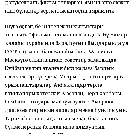
документаль фильм төшөргән. Яҙмыш ошо сюжет
ише бүләктәр әҙерләп, ысын оҫтаға ярҙам итә.
Шуға өҫтәп, беҙ "Илселек тыҡырыҡтары
тынлығы" фильмын тамаша ҡылдыҡ. Һүҙ Һамар
ҡалаһы тураһында бара, һуғыш йылдарында ул
СССР-ҙың запас баш ҡалаһы була. Фашистар
Мәскәүгә яҡынлашҡас, советтар заманында
Куйбышев тип аталған был ҡалаға барлыҡ
илселектәр күсерелә. Уларҙы боронғо йорттарға
урынлаштыралар. Аҡһаҡалдар төрлө
ваҡиғаларҙы хәтерләй. Мәҫәлән, Перл Харборҙы
бомбаға тотоуҙары мәғлүм булғас, Америка
дипломаттарының япондар менән һуғышыуын.
Тарихи һарайҙарҙың алтын менән биҙәлгән йоҡо
бүлмәләрендә йоҡлап китә алмауҙарын –