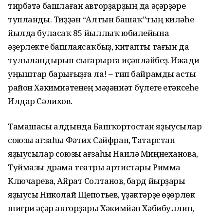
тирбәтә башлаған авторҙарҙың да әҫәрҙәре
тупланды. Тиҙҙән “Алтын башаҡ”тың киләһе
йылда буласаҡ 85 йыллыҡ юбилейына
әҙерлекте башлаясаҡбыҙ, китапты тағын да
тулыландырып сығарырға иҫәпләйбеҙ. Ижади
уңыштар барығыҙға ла! – тип байрамды асты
район Хәкимиәтенең мәҙәниәт бүлеге етәксеһе
Илдар Сәлихов.
Тамашасы алдында Башҡортостан яҙыусылар
союзы ағзаһы Фәтих Сәйфран, Татарстан
яҙыусылар союзы ағзаһы Наилә Миңнеханова,
Туймазы драма театры артистары Римма
Ключарева, Айрат Солтанов, бард йырҙары
яҙыусы Николай Щепотьев, үҙәктәрҙе өҙөрлөк
шиғри әҫәр авторҙары Хәкимйән Хәбибуллин,