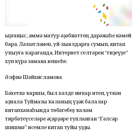
Ҡыҙғаныс, әммә матур әҙәбиәттең дәрәжәһе кәмей
бара. Ләззәтләнеп, уй-хыялдарға сумып, китап
уҡыуға ҡарағанда, Интернет селтәрен “гиҙеүҙе”
хуп күрә замана кешеһе.
Әлфиә Шәйхисламова
Бәхеткә ҡаршы, был хәлде инҡар итеп, үткән
аҙнала Туймазы ҡаланың үҙәк балалар
китапханаһында төбәгебеҙ ҡәләм
тирбәтеүселәре әҫәрҙәре тупланған “Гәлсәр
шишмә” исемле китап туйы уҙҙы.