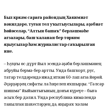
Был күркәм сараға райондың Хакимиәт
вәкилдәре, туған тел уҡытыусылары, әҙәбиәт
һөйөүселәр, “Алтын башаҡ” берләшмәһе
ағзалары, баш ҡаланан бер төркөм
яҙыусылар һәм журналистар саҡырылған
ине.
– Һуңғы өс-дүрт йыл эсендә әҙәби берләшмәнең
абруйы бермә-бер артты. Унда башҡорт, рус,
татар телдәрендә ижад иткән 60-лап ағза йөрөй.
Әҫәрҙәрҙең сифаты ла һиҙелеп яҡшырҙы. “Гәлсәр
шишмә” йыйынтығының донъя күреүе – быға
асыҡ бер дәлил. Унда республика кимәлендә
танылған шәхестәрҙең дә, яңыраҡ ҡәләм