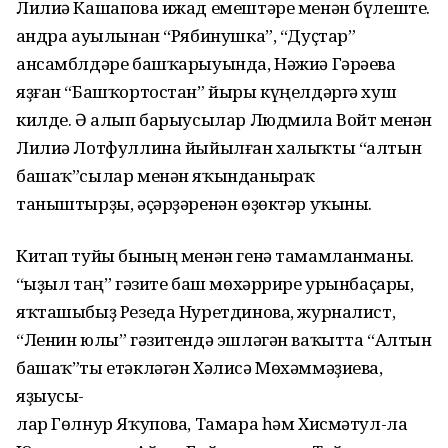
Лилиә Кашапова ижад емештәре менән бүлеште.
Ҡандра ауылынан “Рябинушка”, “Дуҫтар”
ансамблдәре башҡарыуында, Нәжиә Гәрәева
яҙған “Башҡортостан” йыры күңелдәргә хуш
килде. Ә алып барыусылар Людмила Войт менән
Лилиә Лотфуллина йыйылған халыҡты “алтын
башаҡ”сылар менән яҡынданыраҡ
таныштырҙы, әҫәрҙәренән өҙөктәр уҡыны.
Китап туйы бының менән генә тамамланманы.
“Ҡыҙыл таң” гәзите баш мөхәррире урынбаҫары,
яҡташыбыҙ Резеда Нуретдинова, журналист,
“Ленин юлы” гәзитендә эшләгән ваҡытта “Алтын
башаҡ”ты етәкләгән Хәлисә Мөхәммәҙиева,
яҙыусы-
лар Гөлнур Яҡупова, Тамара һәм Хисмәтул-ла