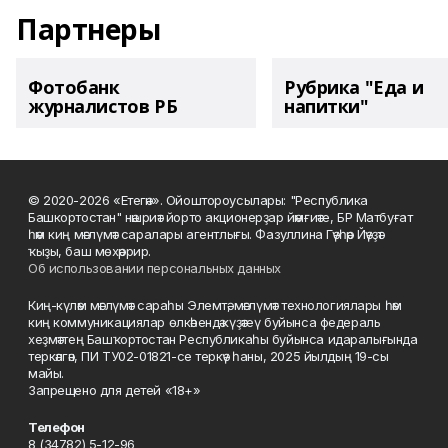
Партнеры
Фотобанк
Рубрика "Еда и
журналистов РБ
напитки"
© 2020-2026 «Етегән». Ойоштороусылары: "Республика
Башкортостан" нәшриәт йорто акционерҙар йәмғиәте, БР Матбуғат
һәм киң мәғлүмәт саралары агентлығы. Фазуллина Гәүһәр Йәүҙәт
ҡыҙы, баш мөхәррир.
Об использовании персональных данных
Киң-күләм мәғлүмәт сараһы Элемтә, мәғлүмәт технологиялары һәм
киң коммуникациялар өлкәһендә күҙәтеү буйынса федераль
хеҙмәттең Башҡортостан Республикаһы буйынса идаралығында
теркәлгән, ПИ ТУ02-01821-се теркәү һаны, 2025 йылдың 19-сы
майы.
Запрещено для детей «18+»
Телефон
8 (34782) 5-12-96