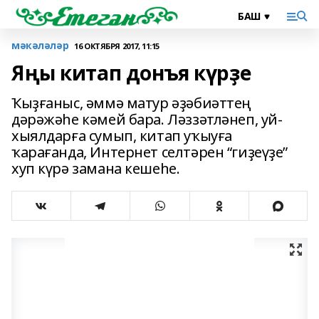
мәкәләләр
16 ОКТЯБРЯ 2017, 11:15
Яңы китап донъя күрҙе
Ҡыҙғаныс, әммә матур әҙәбиәттең
дәрәжәһе кәмей бара. Ләззәтләнеп, уй-
хыялдарға сумып, китап уҡыуға
ҡарағанда, Интернет селтәрен “гиҙеүҙе”
хуп күрә замана кешеһе.