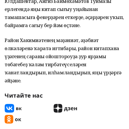
Юлдашевтар, Айгиз Баймөхәмәтов Туймазы
ерлегендә яңы китап сығыу уңайынан
тамашасыға фекерҙәрен еткерҙе, әҫәрҙәрен уҡып,
байрамға сағыу бер йәм өҫтәне.
Район Хакимиәтенең мәҙәниәт, әҙәбиәт
өлкәләренә ҡарата иғтибары, район китапхана
үҙәгенең сараны ойоштороуҙа ҙур ярҙамы
төбәгебеҙ ҡәләм тирбәтеүселәрен
ҡанатландырып, илһамландырып, яңы үрҙәргә
әйҙәне.
Читайте нас