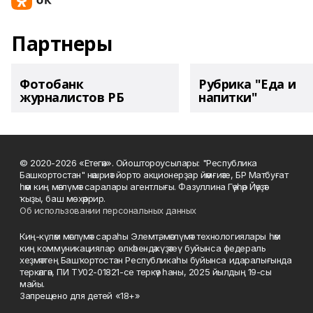
Партнеры
Фотобанк
Рубрика "Еда и
журналистов РБ
напитки"
© 2020-2026 «Етегән». Ойоштороусылары: "Республика
Башкортостан" нәшриәт йорто акционерҙар йәмғиәте, БР Матбуғат
һәм киң мәғлүмәт саралары агентлығы. Фазуллина Гәүһәр Йәүҙәт
ҡыҙы, баш мөхәррир.
Об использовании персональных данных
Киң-күләм мәғлүмәт сараһы Элемтә, мәғлүмәт технологиялары һәм
киң коммуникациялар өлкәһендә күҙәтеү буйынса федераль
хеҙмәттең Башҡортостан Республикаһы буйынса идаралығында
теркәлгән, ПИ ТУ02-01821-се теркәү һаны, 2025 йылдың 19-сы
майы.
Запрещено для детей «18+»