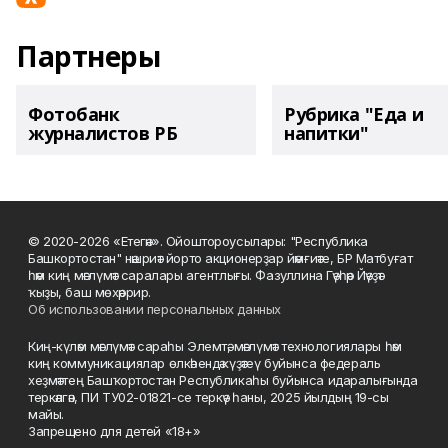
Партнеры
Фотобанк
Рубрика "Еда и
журналистов РБ
напитки"
© 2020-2026 «Етегән». Ойоштороусылары: "Республика
Башкортостан" нәшриәт йорто акционерҙар йәмғиәте, БР Матбуғат
һәм киң мәғлүмәт саралары агентлығы. Фазуллина Гәүһәр Йәүҙәт
ҡыҙы, баш мөхәррир.
Об использовании персональных данных
Киң-күләм мәғлүмәт сараһы Элемтә, мәғлүмәт технологиялары һәм
киң коммуникациялар өлкәһендә күҙәтеү буйынса федераль
хеҙмәттең Башҡортостан Республикаһы буйынса идаралығында
теркәлгән, ПИ ТУ02-01821-се теркәү һаны, 2025 йылдың 19-сы
майы.
Запрещено для детей «18+»