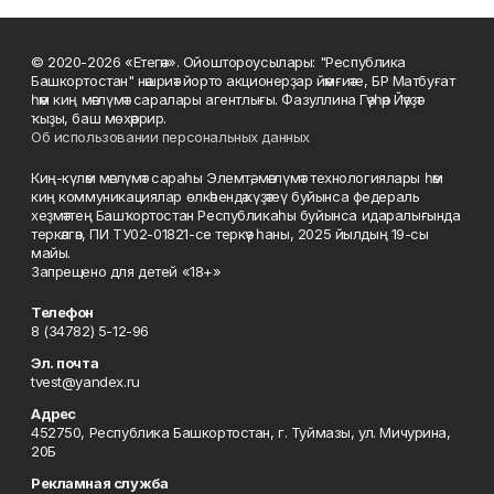
© 2020-2026 «Етегән». Ойоштороусылары: "Республика
Башкортостан" нәшриәт йорто акционерҙар йәмғиәте, БР Матбуғат
һәм киң мәғлүмәт саралары агентлығы. Фазуллина Гәүһәр Йәүҙәт
ҡыҙы, баш мөхәррир.
Об использовании персональных данных
Киң-күләм мәғлүмәт сараһы Элемтә, мәғлүмәт технологиялары һәм
киң коммуникациялар өлкәһендә күҙәтеү буйынса федераль
хеҙмәттең Башҡортостан Республикаһы буйынса идаралығында
теркәлгән, ПИ ТУ02-01821-се теркәү һаны, 2025 йылдың 19-сы
майы.
Запрещено для детей «18+»
Телефон
8 (34782) 5-12-96
Эл. почта
tvest@yandex.ru
Адрес
452750, Республика Башкортостан, г. Туймазы, ул. Мичурина,
20Б
Рекламная служба