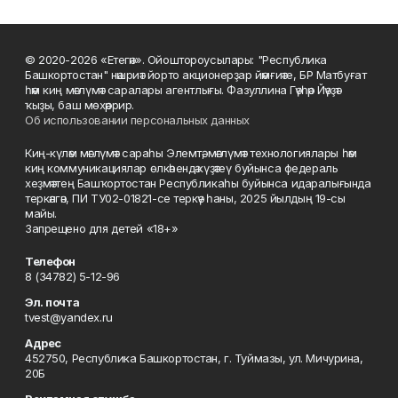
© 2020-2026 «Етегән». Ойоштороусылары: "Республика
Башкортостан" нәшриәт йорто акционерҙар йәмғиәте, БР Матбуғат
һәм киң мәғлүмәт саралары агентлығы. Фазуллина Гәүһәр Йәүҙәт
ҡыҙы, баш мөхәррир.
Об использовании персональных данных
Киң-күләм мәғлүмәт сараһы Элемтә, мәғлүмәт технологиялары һәм
киң коммуникациялар өлкәһендә күҙәтеү буйынса федераль
хеҙмәттең Башҡортостан Республикаһы буйынса идаралығында
теркәлгән, ПИ ТУ02-01821-се теркәү һаны, 2025 йылдың 19-сы
майы.
Запрещено для детей «18+»
Телефон
8 (34782) 5-12-96
Эл. почта
tvest@yandex.ru
Адрес
452750, Республика Башкортостан, г. Туймазы, ул. Мичурина,
20Б