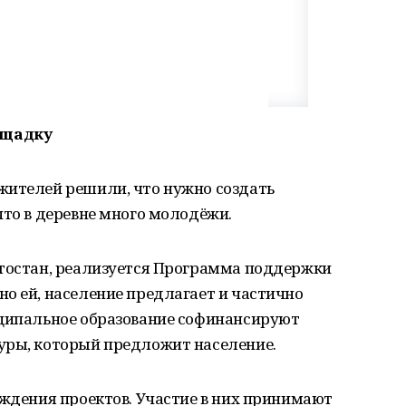
ощадку
жителей решили, что нужно создать
что в деревне много молодёжи.
ртостан, реализуется Программа поддержки
о ей, население предлагает и частично
иципальное образование софинансируют
уры, который предложит население.
уждения проектов. Участие в них принимают