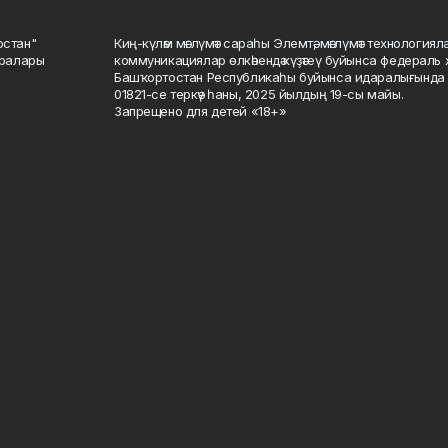
остан"
Киң-күләм мәғлүмәт сараһы Элемтә, мәғлүмәт технологиял
саралары
коммуникациялар өлкәһендә күҙәтеү буйынса федераль 
Башҡортостан Республикаһы буйынса идаралығында те
01821-се теркәү һаны, 2025 йылдың 19-сы майы.
Запрещено для детей «18+»