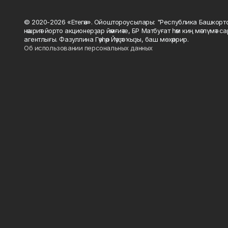
© 2020-2026 «Етегән». Ойоштороусылары: "Республика Башкорт
нәшриәт йорто акционерҙар йәмғиәте, БР Матбуғат һәм киң мәғлүмәт 
агентлығы. Фазуллина Гәүһәр Йәүҙәт ҡыҙы, баш мөхәррир.
Об использовании персональных данных