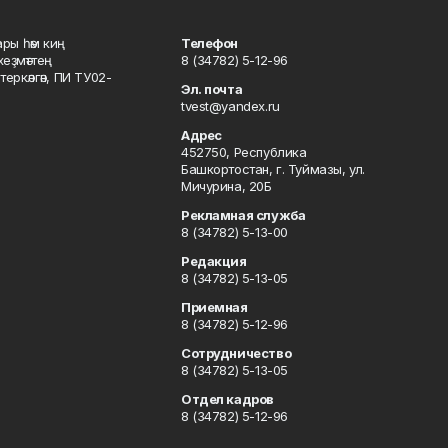
ары һәм киң
Телефон
хеҙмәттең
8 (34782) 5-12-96
ркәлгән, ПИ ТУ02-
Эл. почта
tvest@yandex.ru
Адрес
452750, Республика
Башкортостан, г. Туймазы, ул.
Мичурина, 20Б
Рекламная служба
8 (34782) 5-13-00
Редакция
8 (34782) 5-13-05
Приемная
8 (34782) 5-12-96
Сотрудничество
8 (34782) 5-13-05
Отдел кадров
8 (34782) 5-12-96