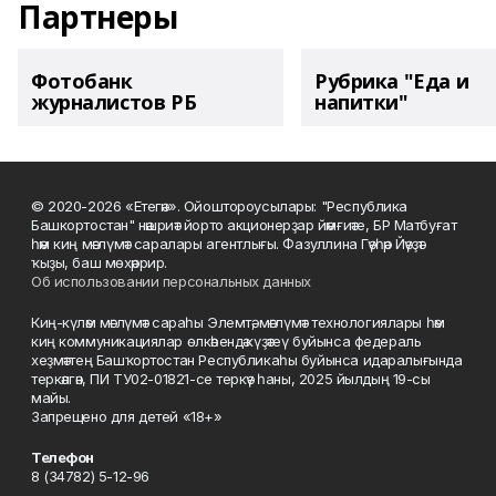
Партнеры
Фотобанк
Рубрика "Еда и
журналистов РБ
напитки"
© 2020-2026 «Етегән». Ойоштороусылары: "Республика
Башкортостан" нәшриәт йорто акционерҙар йәмғиәте, БР Матбуғат
һәм киң мәғлүмәт саралары агентлығы. Фазуллина Гәүһәр Йәүҙәт
ҡыҙы, баш мөхәррир.
Об использовании персональных данных
Киң-күләм мәғлүмәт сараһы Элемтә, мәғлүмәт технологиялары һәм
киң коммуникациялар өлкәһендә күҙәтеү буйынса федераль
хеҙмәттең Башҡортостан Республикаһы буйынса идаралығында
теркәлгән, ПИ ТУ02-01821-се теркәү һаны, 2025 йылдың 19-сы
майы.
Запрещено для детей «18+»
Телефон
8 (34782) 5-12-96