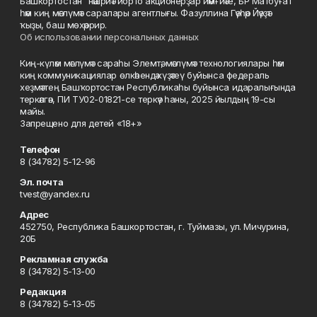
Башкортостан" нәшриәт йорто акционерҙар йәмғиәте, БР Матбуғат
һәм киң мәғлүмәт саралары агентлығы. Фазуллина Гәүһәр Йәүҙәт
ҡыҙы, баш мөхәррир.
Об использовании персональных данных
Киң-күләм мәғлүмәт сараһы Элемтә, мәғлүмәт технологиялары һәм
киң коммуникациялар өлкәһендә күҙәтеү буйынса федераль
хеҙмәттең Башҡортостан Республикаһы буйынса идаралығында
теркәлгән, ПИ ТУ02-01821-се теркәү һаны, 2025 йылдың 19-сы
майы.
Запрещено для детей «18+»
Телефон
8 (34782) 5-12-96
Эл. почта
tvest@yandex.ru
Адрес
452750, Республика Башкортостан, г. Туймазы, ул. Мичурина,
20Б
Рекламная служба
8 (34782) 5-13-00
Редакция
8 (34782) 5-13-05