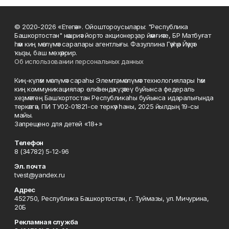
© 2020-2026 «Етегән». Ойоштороусылары: "Республика
Башкортостан" нәшриәт йорто акционерҙар йәмғиәте, БР Матбуғат
һәм киң мәғлүмәт саралары агентлығы. Фазуллина Гәүһәр Йәүҙәт
ҡыҙы, баш мөхәррир.
Об использовании персональных данных
Киң-күләм мәғлүмәт сараһы Элемтә, мәғлүмәт технологиялары һәм
киң коммуникациялар өлкәһендә күҙәтеү буйынса федераль
хеҙмәттең Башҡортостан Республикаһы буйынса идаралығында
теркәлгән, ПИ ТУ02-01821-се теркәү һаны, 2025 йылдың 19-сы
майы.
Запрещено для детей «18+»
Телефон
8 (34782) 5-12-96
Эл. почта
tvest@yandex.ru
Адрес
452750, Республика Башкортостан, г. Туймазы, ул. Мичурина,
20Б
Рекламная служба