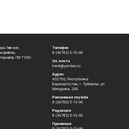
ары һәм киң
Телефон
хеҙмәттең
8 (34782) 5-12-96
ркәлгән, ПИ ТУ02-
Эл. почта
tvest@yandex.ru
Адрес
452750, Республика
Башкортостан, г. Туймазы, ул.
Мичурина, 20Б
Рекламная служба
8 (34782) 5-13-00
Редакция
8 (34782) 5-13-05
Приемная
8 (34782) 5-12-96