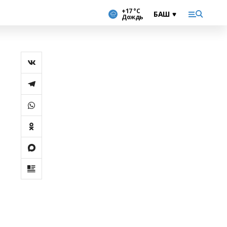
+17 °С
Дождь