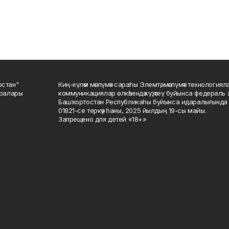
остан"
Киң-күләм мәғлүмәт сараһы Элемтә, мәғлүмәт технологиял
саралары
коммуникациялар өлкәһендә күҙәтеү буйынса федераль 
Башҡортостан Республикаһы буйынса идаралығында те
01821-се теркәү һаны, 2025 йылдың 19-сы майы.
Запрещено для детей «18+»