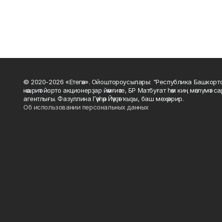
© 2020-2026 «Етегән». Ойоштороусылары: "Республика Башкорт
нәшриәт йорто акционерҙар йәмғиәте, БР Матбуғат һәм киң мәғлүмәт 
агентлығы. Фазуллина Гәүһәр Йәүҙәт ҡыҙы, баш мөхәррир.
Об использовании персональных данных