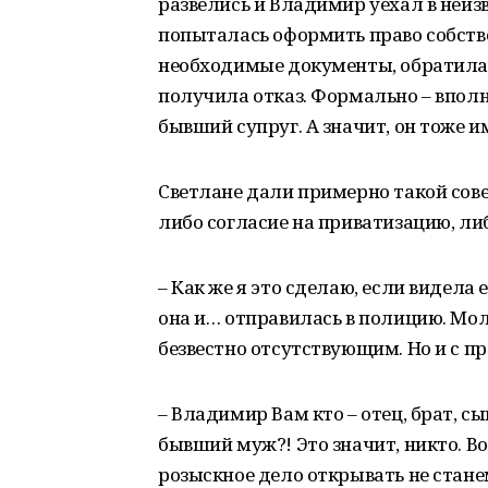
развелись и Владимир уехал в неи
попыталась оформить право собстве
необходимые документы, обратилас
получила отказ. Формально – вполн
бывший супруг. А значит, он тоже и
Светлане дали примерно такой сове
либо согласие на приватизацию, либ
– Как же я это сделаю, если видела 
она и… отправилась в полицию. Мол,
безвестно отсутствующим. Но и с п
– Владимир Вам кто – отец, брат, с
бывший муж?! Это значит, никто. Во
розыскное дело открывать не стане