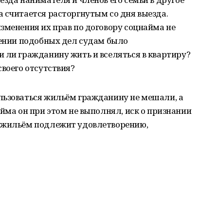
 считается расторгнутым со дня выезда.
зменения их прав по договору соцнайма не
рении подобных дел судам было
 ли гражданину жить и вселяться в квартиру?
своего отсутствия?
льзоваться жильём гражданину не мешали, а
айма он при этом не выполнял, иск о признании
я жильём подлежит удовлетворению,