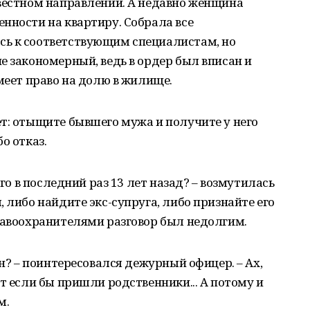
звестном направлении. А недавно женщина
нности на квартиру. Собрала все
ь к соответствующим специалистам, но
е закономерный, ведь в ордер был вписан и
меет право на долю в жилище.
т: отыщите бывшего мужа и получите у него
о отказ.
его в последний раз 13 лет назад? – возмутилась
 либо найдите экс-супруга, либо признайте его
равоохранителями разговор был недолгим.
ын? – поинтересовался дежурный офицер. – Ах,
т если бы пришли родственники... А потому и
м.