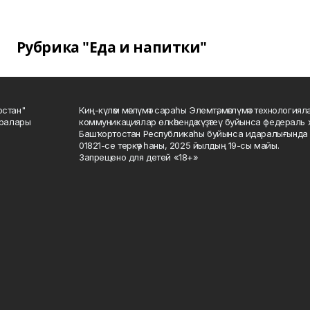
Рубрика "Еда и напитки"
остан"
Киң-күләм мәғлүмәт сараһы Элемтә, мәғлүмәт технологиял
саралары
коммуникациялар өлкәһендә күҙәтеү буйынса федераль 
Башҡортостан Республикаһы буйынса идаралығында те
01821-се теркәү һаны, 2025 йылдың 19-сы майы.
Запрещено для детей «18+»