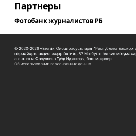
Партнеры
Фотобанк журналистов РБ
© 2020-2026 «Етегән». Ойоштороусылары: "Республика Башкорт
нәшриәт йорто акционерҙар йәмғиәте, БР Матбуғат һәм киң мәғлүмәт 
агентлығы. Фазуллина Гәүһәр Йәүҙәт ҡыҙы, баш мөхәррир.
Об использовании персональных данных