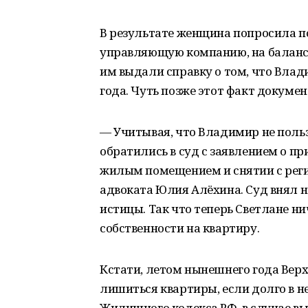
В результате женщина попросила по
управляющую компанию, на балансе
им выдали справку о том, что Влади
года. Чуть позже этот факт докуме
— Учитывая, что Владимир не польз
обратились в суд с заявлением о п
жилым помещением и снятии с реги
адвоката Юлия Алёхина. Суд внял 
истицы. Так что теперь Светлане н
собственности на квартиру.
Кстати, летом нынешнего года Вер
лишиться квартиры, если долго в не
Жилищного кодекса РФ, в случае вы