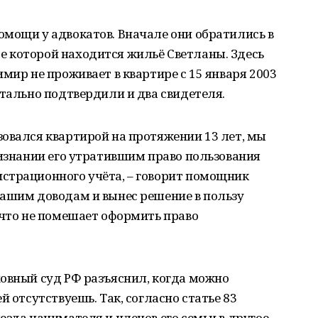
мощи у адвокатов. Вначале они обратились в
 которой находится жильё Светланы. Здесь
мир не проживает в квартире с 15 января 2003
нтально подтвердили и два свидетеля.
овался квартирой на протяжении 13 лет, мы
ризнании его утратившим право пользования
страционного учёта, – говорит помощник
нашим доводам и вынес решение в пользу
ичто не помешает оформить право
ховный суд РФ разъяснил, когда можно
й отсутствуешь. Так, согласно статье 83
езда нанимателя и членов его семьи в другое