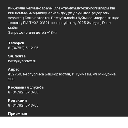
Киң-күләм мәғлүмәт сараһы Элемтә, мәғлүмәт технологиялары һәм
киң коммуникациялар өлкәһендә күҙәтеү буйынса федераль
хеҙмәттең Башҡортостан Республикаһы буйынса идаралығында
теркәлгән, ПИ ТУ02-01821-се теркәү һаны, 2025 йылдың 19-сы
майы.
Запрещено для детей «18+»
Телефон
8 (34782) 5-12-96
Эл. почта
tvest@yandex.ru
Адрес
452750, Республика Башкортостан, г. Туймазы, ул. Мичурина,
20Б
Рекламная служба
8 (34782) 5-13-00
Редакция
8 (34782) 5-13-05
Приемная
8 (34782) 5-12-96
Сотрудничество