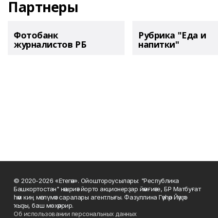
Партнеры
Фотобанк
Рубрика "Еда и
журналистов РБ
напитки"
© 2020-2026 «Етегән». Ойоштороусылары: "Республика
Башкортостан" нәшриәт йорто акционерҙар йәмғиәте, БР Матбуғат
һәм киң мәғлүмәт саралары агентлығы. Фазуллина Гәүһәр Йәүҙәт
ҡыҙы, баш мөхәррир.
Об использовании персональных данных