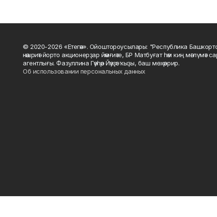
© 2020-2026 «Етегән». Ойоштороусылары: "Республика Башкорт
нәшриәт йорто акционерҙар йәмғиәте, БР Матбуғат һәм киң мәғлүмәт 
агентлығы. Фазуллина Гәүһәр Йәүҙәт ҡыҙы, баш мөхәррир.
Об использовании персональных данных