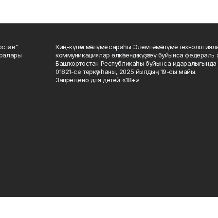
остан"
Киң-күләм мәғлүмәт сараһы Элемтә, мәғлүмәт технологиял
саралары
коммуникациялар өлкәһендә күҙәтеү буйынса федераль 
Башҡортостан Республикаһы буйынса идаралығында те
01821-се теркәү һаны, 2025 йылдың 19-сы майы.
Запрещено для детей «18+»