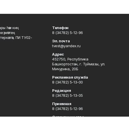
ары һәм киң
Телефон
хеҙмәттең
8 (34782) 5-12-96
ркәлгән, ПИ ТУ02-
Эл. почта
tvest@yandex.ru
Адрес
452750, Республика
Башкортостан, г. Туймазы, ул.
Мичурина, 20Б
Рекламная служба
8 (34782) 5-13-00
Редакция
8 (34782) 5-13-05
Приемная
8 (34782) 5-12-96
Сотрудничество
8 (34782) 5-13-05