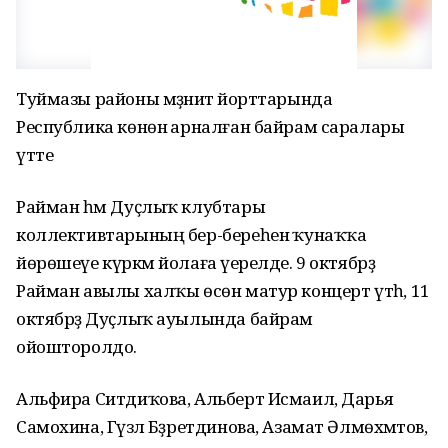
Туймазы районы мәҙәниәт йорттарында
Республика көнөнә арналған байрам саралары
үтте
Райман һәм Дуҫлыҡ клубтары
коллективтарының бер-береһенә ҡунаҡҡа
йөрөшеүе күркәм йолаға әүерелде. 9 октябрҙә
Райман авылы халҡы өсөн матур концерт үтһә, 11
октябрҙә Дуҫлыҡ ауылында байрам
ойошторолдо.
Альфира Ситдиҡова, Альберт Исмаил, Дарья
Самохина, Гүзәл Бәҙретдинова, Азамат Әлмөхәмәтов,