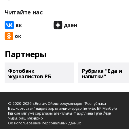
Читайте нас
Партнеры
Фотобанк
Рубрика "Еда и
журналистов РБ
напитки"
© 2020-2026 «Етегән». Ойоштороусылары: "Республика
Башкортостан" нәшриәт йорто акционерҙар йәмғиәте, БР Матбуғат
һәм киң мәғлүмәт саралары агентлығы. Фазуллина Гәүһәр Йәүҙәт
ҡыҙы, баш мөхәррир.
Об использовании персональных данных