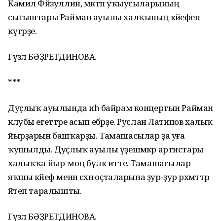
Камил Фәйзуллин, мәктәп уҡыусыларының
сығыштары Райман ауылы халҡының кәйефен
күтәрҙе.
Гүзәл БӘҘРЕТДИНОВА.
***
Дуҫлыҡ ауылында иһә байрам концертын Райман
клубы егеттәре асып ебәрҙе. Руслан Латипов халыҡ
йырҙарын башҡарҙы. Тамашасылар ҙа уға
ҡушылды. Дуҫлыҡ ауылы үҙешмәкәр артистары
халыҡҡа йыр-моң бүләк итте. Тамашасылар
яҡшы кәйеф менән сәхнә оҫталарына ҙур-ҙур рәхмәттәр
әйтеп таралышты.
Гүзәл БӘҘРЕТДИНОВА.