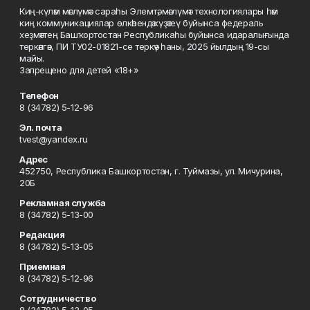
Киң-күләм мәғлүмәт сараһы Элемтә, мәғлүмәт технологиялары һәм
киң коммуникациялар өлкәһендә күҙәтеү буйынса федераль
хеҙмәттең Башҡортостан Республикаһы буйынса идаралығында
теркәлгән, ПИ ТУ02-01821-се теркәү һаны, 2025 йылдың 19-сы
майы.
Запрещено для детей «18+»
Телефон
8 (34782) 5-12-96
Эл. почта
tvest@yandex.ru
Адрес
452750, Республика Башкортостан, г. Туймазы, ул. Мичурина,
20Б
Рекламная служба
8 (34782) 5-13-00
Редакция
8 (34782) 5-13-05
Приемная
8 (34782) 5-12-96
Сотрудничество