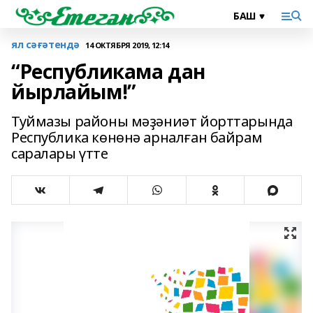
ял сәғәтендә
14 ОКТЯБРЯ 2019, 12:14
“Республикама дан
йырлайым!”
Туймазы районы мәҙәниәт йорттарында
Республика көнөнә арналған байрам
саралары үтте