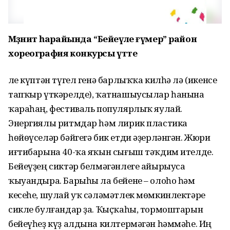
Мәҙәниәт һарайында “Бейеүле ғүмер” район
хореография конкурсы үтте
Әле күптән түгел генә барлыҡҡа килһә лә (икенсе
тапҡыр үткәрелде), ҡатнашыусылар һанына
ҡараһаң, фестиваль популярлыҡ яулай.
Энергиялы ритмдар һәм лирик пластика
һөйөүселәр бәйгегә бик етди әҙерләнгән. Жюри
иғтибарына 40-ҡа яҡын сығыш тәҡдим ителде.
Бейеүҙең сиктәр белмәгәнлеге айырыуса
ҡыуандыра. Барыһы ла бейене – олоһо һәм
кесеһе, шулай уҡ сәләмәтлек мөмкинлектәре
сикле булғандар ҙа. Ҡыҫҡаһы, тормоштарын
бейеүһеҙ күҙ алдына килтермәгән һәммәһе. Иң