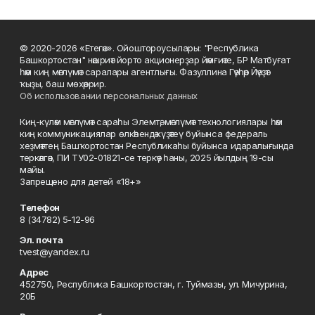
© 2020-2026 «Етегән». Ойоштороусылары: "Республика
Башкортостан" нәшриәт йорто акционерҙар йәмғиәте, БР Матбуғат
һәм киң мәғлүмәт саралары агентлығы. Фазуллина Гәүһәр Йәүҙәт
ҡыҙы, баш мөхәррир.
Об использовании персональных данных
Киң-күләм мәғлүмәт сараһы Элемтә, мәғлүмәт технологиялары һәм
киң коммуникациялар өлкәһендә күҙәтеү буйынса федераль
хеҙмәттең Башҡортостан Республикаһы буйынса идаралығында
теркәлгән, ПИ ТУ02-01821-се теркәү һаны, 2025 йылдың 19-сы
майы.
Запрещено для детей «18+»
Телефон
8 (34782) 5-12-96
Эл. почта
tvest@yandex.ru
Адрес
452750, Республика Башкортостан, г. Туймазы, ул. Мичурина,
20Б