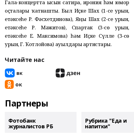
Гала-концертта ысын сатира, ирония һәм юмор
оҫталары ҡатнашты. Был Иҫке Шах (1-се урын,
етәксеһе Р. Фәсхетдинова), Яңы Шах (2-се урын,
етәксеһе Р. Мәжитов), Спартак (3-сө урын,
етәксеһе Е. Максимова) һәм Иҫке Сүлле (3-сө
урын, Г. Ҡотлойова) ауылдары артистары.
Читайте нас
Партнеры
Фотобанк
Рубрика "Еда и
журналистов РБ
напитки"