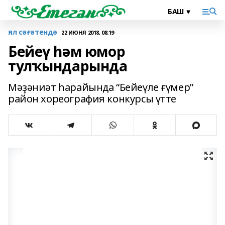
ял сәғәтендә
22 ИЮНЯ 2018, 08:19
Бейеү һәм юмор
тулҡындарында
Мәҙәниәт һарайында “Бейеүле ғүмер”
район хореография конкурсы үтте