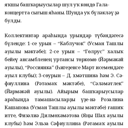
яҡшы башҡарыусылар шул уҡ көндө Гала-
концертта сығыш яһаны. Шунда уҡ бүләкләү ҙә
булды.
Коллективтар араһында урындар түбәндәгесә
бүленде: 1-се урын – “Каблучок” (Усман Ташлы
ауылы мәктәбе); 2-се урын – “Гөлрус” халыҡ
бейеү ансамбленең уртансы төркөмө (Йәрмәкәй
ауылы), “Россиянка” (Һигеҙенсе Март исемендәге
ауыл клубы); 3-сөурын – Д. Әхмәтшина һәм Э. Сә-
фиуллина (Рәтамаҡ мәктәбе), “Сәләмәтлек”
(Йәрмәкәй ауылы). Айырым башҡарыусылар
араһында тамашасыларҙы үҙе-нә Розалина
Кашапова (Усман Ташлы ауылы мәктәбе) ғашиҡ
итте, Физәлиә Дилмөхәмәтова (Яңы Шах ауылы
клубы) һәм Эльза Сәфиуллина (Рәтамаҡ ауылы