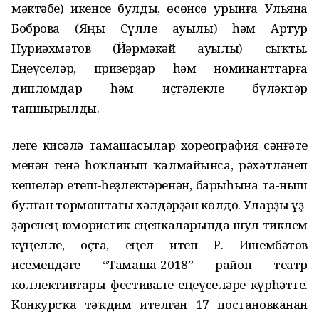
мәктәбе) икенсе булды, өсөнсө урынға Ульяна
Боброва (Яңы Сүлле ауылы) һәм Артур
Нуриәхмәтов (Йәрмәкәй ауылы) сыҡты.
Еңеүселәр, призерҙар һәм номинанттарға
дипломдар һәм иҫтәлекле бүләктәр
тапшырылды.
Әлеге кисәлә тамашасылар хореография сәнғәте
менән генә һоҡланып ҡалмайынса, рәхәтләнеп
кешеләр етеш-һеҙлектәренән, барыһына та-ныш
булған тормоштағы хәлдәрҙән көлдө. Уларҙы үҙ-
ҙәренең юмористик сценкаларында шул тиклем
күңелле, оҫта, еңел итеп Р. Ишембәтов
исемендәге “Тамаша-2018” район театр
коллективтары фестивале еңеүселәре күрһәтте.
Конкурсҡа тәҡдим ителгән 17 постановканан