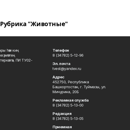
Рубрика "Животные"
ары һәм киң
Телефон
хеҙмәттең
8 (34782) 5-12-96
ркәлгән, ПИ ТУ02-
Эл. почта
tvest@yandex.ru
Адрес
452750, Республика
Башкортостан, г. Туймазы, ул.
Мичурина, 20Б
Рекламная служба
8 (34782) 5-13-00
Редакция
8 (34782) 5-13-05
Приемная