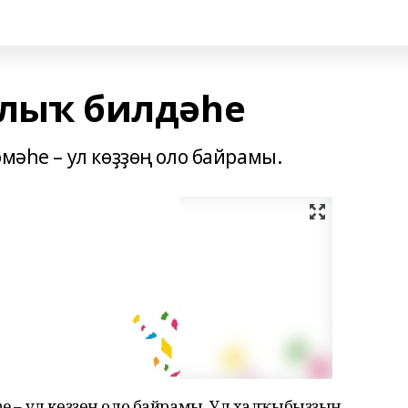
ллыҡ билдәһе
мәһе – ул көҙҙөң оло байрамы.
әһе – ул көҙҙөң оло байрамы. Ул халҡыбыҙҙың