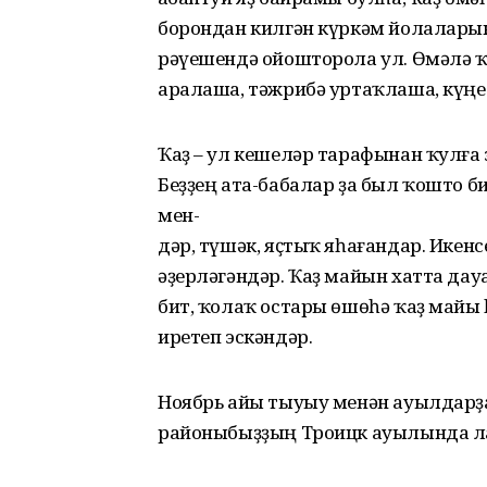
борондан килгән күркәм йолаларын
рәүешендә ойошторола ул. Өмәлә 
аралаша, тәжрибә уртаҡлаша, күңел
Ҡаҙ – ул кешеләр тарафынан ҡулға
Беҙҙең ата-бабалар ҙа был ҡошто б
мен-
дәр, түшәк, яҫтыҡ яһағандар. Икенс
әҙерләгәндәр. Ҡаҙ майын хатта да
бит, ҡолаҡ остары өшөһә ҡаҙ майы
иретеп эскәндәр.
Ноябрь айы тыуыу менән ауылдарҙа
районыбыҙҙың Троицк ауылында ла