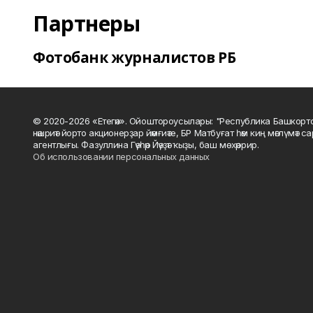
Партнеры
Фотобанк журналистов РБ
© 2020-2026 «Етегән». Ойоштороусылары: "Республика Башкорт
нәшриәт йорто акционерҙар йәмғиәте, БР Матбуғат һәм киң мәғлүмәт 
агентлығы. Фазуллина Гәүһәр Йәүҙәт ҡыҙы, баш мөхәррир.
Об использовании персональных данных