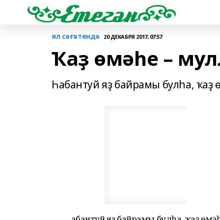
ял сәғәтендә
20 ДЕКАБРЯ 2017, 07:57
Ҡаҙ өмәһе – му
Һабантуй яҙ байрамы булһа, ҡаҙ ө
Һабантуй яҙ байрамы булһа, ҡаҙ өм