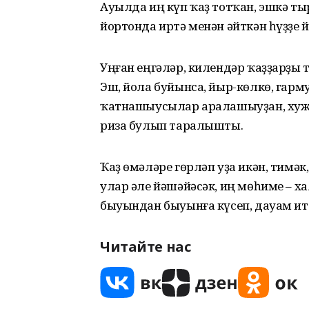
Ауылда иң күп ҡаҙ тотҡан, эшкә т
йортонда иртә менән әйткән һүҙҙ
Уңған еңгәләр, килендәр ҡаҙҙарҙы 
Эш, йола буйынса, йыр-көлкө, гарм
ҡатнашыусылар аралашыуҙан, хуж
риза булып таралышты.
Ҡаҙ өмәләре гөрләп уҙа икән, тимә
улар әле йәшәйәсәк, иң мөһиме –
быуындан быуынға күсеп, дауам ит
Читайте нас