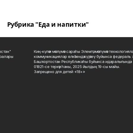
Рубрика "Еда и напитки"
остан"
Киң-күләм мәғлүмәт сараһы Элемтә, мәғлүмәт технологиял
саралары
коммуникациялар өлкәһендә күҙәтеү буйынса федераль 
Башҡортостан Республикаһы буйынса идаралығында те
01821-се теркәү һаны, 2025 йылдың 19-сы майы.
Запрещено для детей «18+»