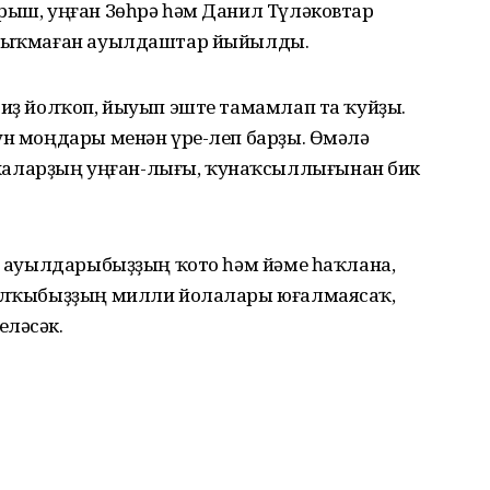
ырыш, уңған Зөһрә һәм Данил Түләковтар
е йыҡмаған ауылдаштар йыйылды.
тиҙ йолҡоп, йыуып эште тамамлап та ҡуйҙы.
ун моңдары менән үре-леп барҙы. Өмәлә
аларҙың уңған-лығы, ҡунаҡсыллығынан бик
к, ауылдарыбыҙҙың ҡото һәм йәме һаҡлана,
 халҡыбыҙҙың милли йолалары юғалмаясаҡ,
еләсәк.