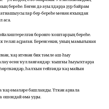
ың береһе. Бөгөн дә ауылдарҙа ҙур байрам
ҡатнашыусылар бер-береһе менән яҡындан
 аса.
 эйәләштерелгән боронғо ҡоштарҙың береһе.
ик теләп аҫраған. Беренсенән, уның мамығынан
енән, ҡаҙ итенән бик тәмле аш-һыу
уалау өсөн ҡулланғандар: ҡышҡы һыуыҡтарҙа
 һөрткәндәр, һалҡын тейгәндә ҡаҙ майын
 ҡаҙ өмәләре башланды. Үткән аҙнала
 ошондай өмә уҙҙы.