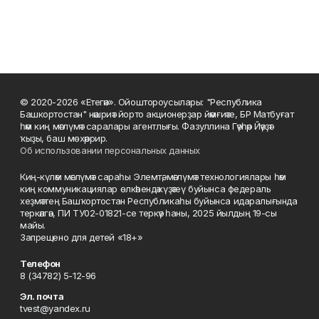
© 2020-2026 «Етегән». Ойоштороусылары: "Республика
Башкортостан" нәшриәт йорто акционерҙар йәмғиәте, БР Матбуғат
һәм киң мәғлүмәт саралары агентлығы. Фазуллина Гәүһәр Йәүҙәт
ҡыҙы, баш мөхәррир.
Об использовании персональных данных
Киң-күләм мәғлүмәт сараһы Элемтә, мәғлүмәт технологиялары һәм
киң коммуникациялар өлкәһендә күҙәтеү буйынса федераль
хеҙмәттең Башҡортостан Республикаһы буйынса идаралығында
теркәлгән, ПИ ТУ02-01821-се теркәү һаны, 2025 йылдың 19-сы
майы.
Запрещено для детей «18+»
Телефон
8 (34782) 5-12-96
Эл. почта
tvest@yandex.ru