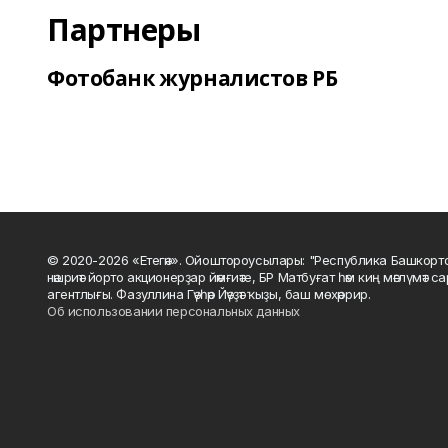
Партнеры
Фотобанк журналистов РБ
© 2020-2026 «Етегән». Ойоштороусылары: "Республика Башкорт
нәшриәт йорто акционерҙар йәмғиәте, БР Матбуғат һәм киң мәғлүмәт 
агентлығы. Фазуллина Гәүһәр Йәүҙәт ҡыҙы, баш мөхәррир.
Об использовании персональных данных