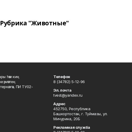
Рубрика "Животные"
ары һәм киң
Телефон
хеҙмәттең
8 (34782) 5-12-96
ркәлгән, ПИ ТУ02-
Эл. почта
tvest@yandex.ru
Адрес
452750, Республика
Башкортостан, г. Туймазы, ул.
Мичурина, 20Б
Рекламная служба