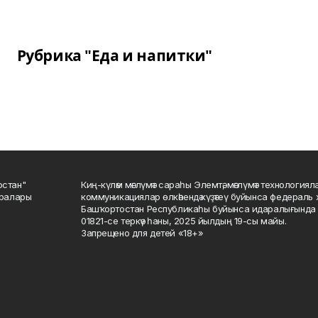
Рубрика "Еда и напитки"
остан"
Киң-күләм мәғлүмәт сараһы Элемтә, мәғлүмәт технологиял
саралары
коммуникациялар өлкәһендә күҙәтеү буйынса федераль 
Башҡортостан Республикаһы буйынса идаралығында те
01821-се теркәү һаны, 2025 йылдың 19-сы майы.
Запрещено для детей «18+»