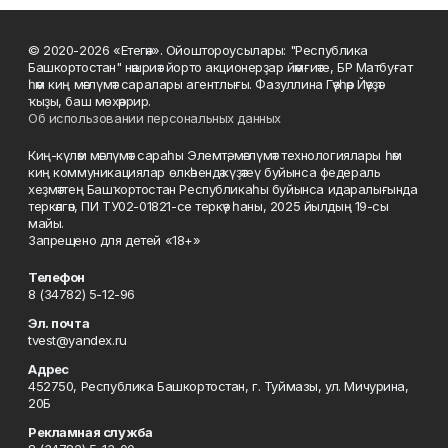
© 2020-2026 «Етегән». Ойоштороусылары: "Республика
Башкортостан" нәшриәт йорто акционерҙар йәмғиәте, БР Матбуғат
һәм киң мәғлүмәт саралары агентлығы. Фазуллина Гәүһәр Йәүҙәт
ҡыҙы, баш мөхәррир.
Об использовании персональных данных
Киң-күләм мәғлүмәт сараһы Элемтә, мәғлүмәт технологиялары һәм
киң коммуникациялар өлкәһендә күҙәтеү буйынса федераль
хеҙмәттең Башҡортостан Республикаһы буйынса идаралығында
теркәлгән, ПИ ТУ02-01821-се теркәү һаны, 2025 йылдың 19-сы
майы.
Запрещено для детей «18+»
Телефон
8 (34782) 5-12-96
Эл. почта
tvest@yandex.ru
Адрес
452750, Республика Башкортостан, г. Туймазы, ул. Мичурина,
20Б
Рекламная служба