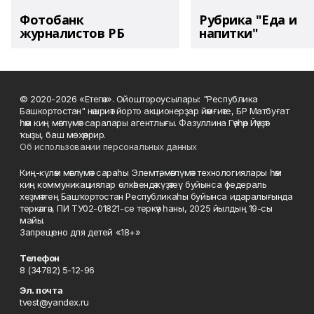
Фотобанк
Рубрика "Еда и
журналистов РБ
напитки"
© 2020-2026 «Етегән». Ойоштороусылары: "Республика
Башкортостан" нәшриәт йорто акционерҙар йәмғиәте, БР Матбуғат
һәм киң мәғлүмәт саралары агентлығы. Фазуллина Гәүһәр Йәүҙәт
ҡыҙы, баш мөхәррир.
Об использовании персональных данных
Киң-күләм мәғлүмәт сараһы Элемтә, мәғлүмәт технологиялары һәм
киң коммуникациялар өлкәһендә күҙәтеү буйынса федераль
хеҙмәттең Башҡортостан Республикаһы буйынса идаралығында
теркәлгән, ПИ ТУ02-01821-се теркәү һаны, 2025 йылдың 19-сы
майы.
Запрещено для детей «18+»
Телефон
8 (34782) 5-12-96
Эл. почта
tvest@yandex.ru