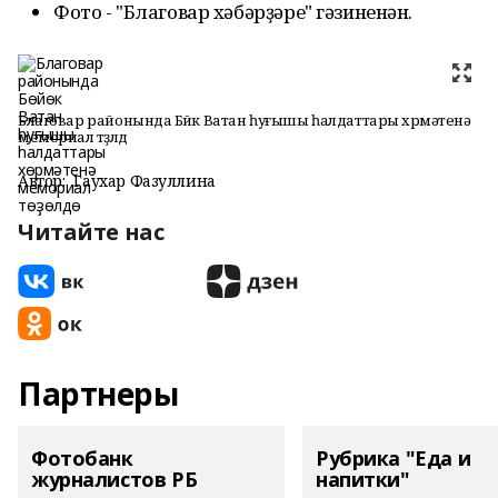
Фото - "Благовар хәбәрҙәре" гәзиненән.
Благовар районында Бөйөк Ватан һуғышы һалдаттары хөрмәтенә
мемориал төҙөлдө
Автор:
Гаухар Фазуллина
Читайте нас
Партнеры
Фотобанк
Рубрика "Еда и
журналистов РБ
напитки"