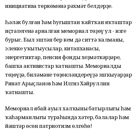
инициатива төркөмөнә рәхмәт белдерҙе.
Һәләк булған һәм һуғыштан ҡайтҡан яҡташтар
иҫтәлегенә арналған мемориал төҙөү ул - изге
бурыс. Был эштән бер кем дә ситтә ҡалманы,
элекке уҡытыусылар, китапханасы,
энергетиктар, пенсия фонды хеҙмәткәрҙәре,
башҡа активистар ҡатнашты. Мемориалды
төҙөүҙә, биләмәне төҙөкләндереүҙә эшҡыуарҙар
Ринат Арыҫланов һәм Илгиз Хәйруллин
ҡатнашты.
Мемориал ябай ауыл халҡының батырлығы һәм
ҡаһарманлығы тураһында хәтер, балалар һәм
йәштәр өсөн патриотизм өлгөһө!