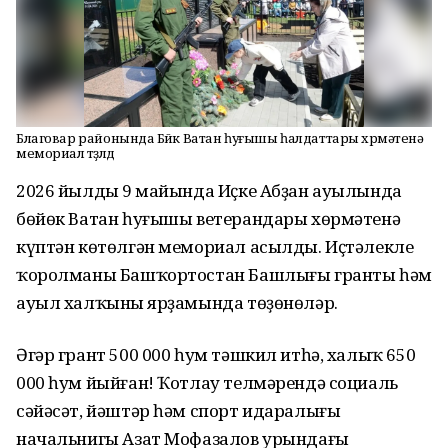
Благовар районында Бөйөк Ватан һуғышы һалдаттары хөрмәтенә
мемориал төҙөлдө
2026 йылдың 9 майында Иҫке Абҙан ауылында
бөйөк Ватан һуғышы ветерандары хөрмәтенә
күптән көтөлгән мемориал асылды. Иҫтәлекле
ҡоролманы Башҡортостан Башлығы гранты һәм
ауыл халҡының ярҙамында төҙөнөләр.
Әгәр грант 500 000 һум тәшкил итһә, халыҡ 650
000 һум йыйған! Ҡотлау телмәрендә социаль
сәйәсәт, йәштәр һәм спорт идаралығы
начальнигы Азат Мофазалов урындағы