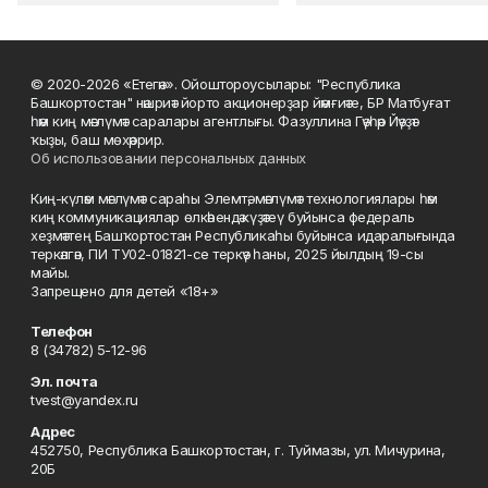
© 2020-2026 «Етегән». Ойоштороусылары: "Республика
Башкортостан" нәшриәт йорто акционерҙар йәмғиәте, БР Матбуғат
һәм киң мәғлүмәт саралары агентлығы. Фазуллина Гәүһәр Йәүҙәт
ҡыҙы, баш мөхәррир.
Об использовании персональных данных
Киң-күләм мәғлүмәт сараһы Элемтә, мәғлүмәт технологиялары һәм
киң коммуникациялар өлкәһендә күҙәтеү буйынса федераль
хеҙмәттең Башҡортостан Республикаһы буйынса идаралығында
теркәлгән, ПИ ТУ02-01821-се теркәү һаны, 2025 йылдың 19-сы
майы.
Запрещено для детей «18+»
Телефон
8 (34782) 5-12-96
Эл. почта
tvest@yandex.ru
Адрес
452750, Республика Башкортостан, г. Туймазы, ул. Мичурина,
20Б