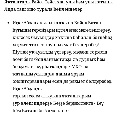
Яҡташтары Рәйес Сәйетхан улы һәм уның ҡатыны
Лида таш ошо турала һөйләйнеләр:
Иҫке Абҙан ауылы халҡына Бөйөк Ватан
һуғышы геройҙары иҫтәлеген мәңгеләштереү,
киләсәк быуындар хаҡына баһалап бөткөһөҙ
хеҙмәтегеҙ өсөн ҙур рәхмәт белдерәбеҙ!
Шулай уҡ ауылды үҫтереү, мәҙәни тормош
өсөн бөтә башланғыстарҙа ла дуҫлыҡ һәм
берҙәмлек күрһәткәндәре, МХО-ла
ҡатнашыусыларға даими ярҙам
ойошторғандары өсөн дә рәхмәт белдерәбеҙ.
Иҫке Абҙандың
гөрләп сәскә атыуына яҡташтарым
ҙур өлөш индерҙе. Беҙҙең берҙәмлектә - Еңеү
һәм Ватаныбыҙ именлеге.