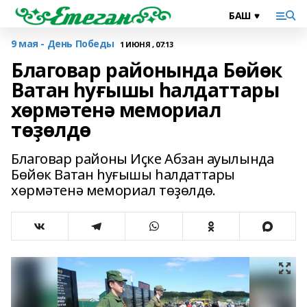
9 мая - День Победы
1 ИЮНЯ , 07:13
Благовар районында Бөйөк
Ватан һуғышы һалдаттары
хөрмәтенә мемориал
төҙөлдө
Благовар районы Иҫке Абзан ауылында
Бөйөк Ватан һуғышы һалдаттары
хөрмәтенә мемориал төҙөлдө.