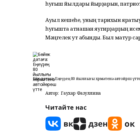
һуғыш йылдары йырҙарын, патриоти
Ауыл кешеһе, уның тарихын ярат
һуғышта ҡатнашҡан яугирҙарҙың исе
Мәңгелек ут ҡабынды. Был матур са
Бөйөк датаға: Еңеүҙең 80 йыллығы хөрмәтенә автойөрөш үтт
Автор:
Гаухар Фазуллина
Читайте нас