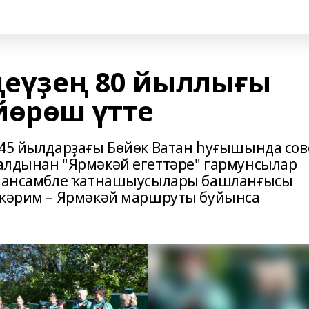
Еңеүҙең 80 йыллығы
йөрөш үтте
945 йылдарҙағы Бөйөк Ватан һуғышында сов
алдынан "Ярмәкәй егеттәре" гармунсылар
ль ансамбле ҡатнашыусылары башланғысы
лкәрим – Ярмәкәй маршруты буйынса