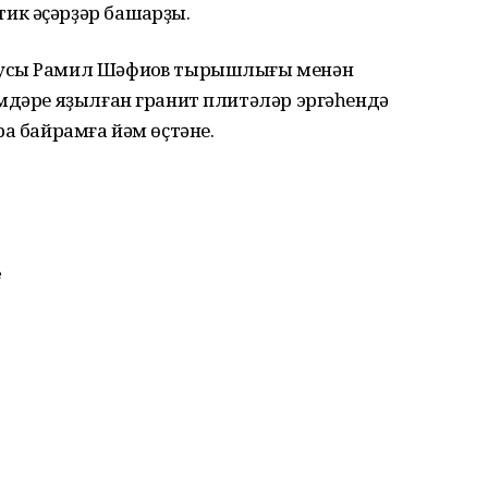
к әҫәрҙәр башҡарҙы.
ыусы Рамил Шәфиҡов тырышлығы менән
мдәре яҙылған гранит плитәләр эргәһендә
ра байрамға йәм өҫтәне.
е