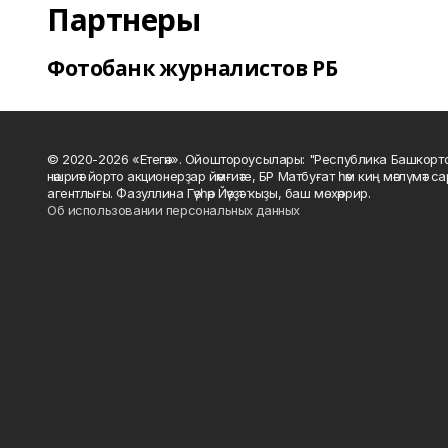
Партнеры
Фотобанк журналистов РБ
© 2020-2026 «Етегән». Ойоштороусылары: "Республика Башкорт
нәшриәт йорто акционерҙар йәмғиәте, БР Матбуғат һәм киң мәғлүмәт 
агентлығы. Фазуллина Гәүһәр Йәүҙәт ҡыҙы, баш мөхәррир.
Об использовании персональных данных