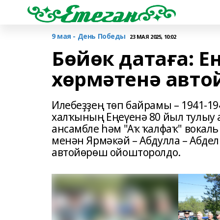
9 мая - День Победы
23 МАЯ 2025, 10:02
Бөйөк датаға: 
хөрмәтенә авто
Илебеҙҙең төп байрамы – 1941-1
халҡының Еңеүенә 80 йыл тулыу 
ансамбле һәм "Аҡ ҡалфаҡ" вока
менән Ярмәкәй – Абдулла – Абде
автойөрөш ойошторолдо.