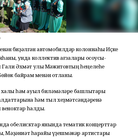
е
енән биҙәлгән автомобилдәр колоннаһы Иҫке
яһаны, унда коллектив ағзалары осоусы-
ы Гали Әхмәт улы Мәжитовтың һеңелеһе
Бөйөк байрам менән ҡотланы.
 халыҡ һәм ауыл биләмәләре башлыҡтары
алдаттарына һәм тыл хеҙмәтсәндәренә
м веноктар һалды.
нда обелисктар янында тематик концерттар
ры, Мәҙәниәт һарайы үҙешмәкәр артистары