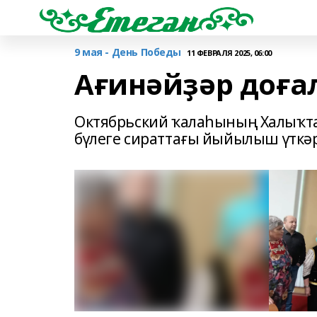
9 мая - День Победы
11 ФЕВРАЛЯ 2025, 06:00
Ағинәйҙәр доға
Октябрьский ҡалаһының Халыҡта
бүлеге сираттағы йыйылыш үткәр