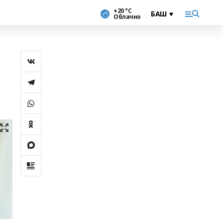
+20 °С
Облачно
й