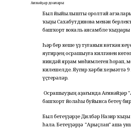
Ағинәйҙәр доғалары
Был йыйылышты Ҡоролтай ағзалары
ҡыҙы Сахабутдинова менән берлект
башҡорт вокаль ансамбле ҡыҙҙары 
Һәр бер кеше үҙ туғанын көткән к
яугирҙең осрашыуға килгәнен көтө
ниндәй ярҙам мөһимлеген һорап, 
килешелде. Яугир хәрби хеҙмәттә 9 
үҫтерәләр.
Осрашыуҙың аҙағында Ағинәйҙәр "А
башҡорт йолаһы буйынса бетеү бир
Был бетеүҙәрҙе Дилбәр Назир ҡыҙы 
һала. Бетеүҙәрҙә "Арыҫлан" аша ун