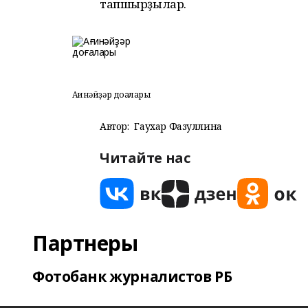
тапшырҙылар.
Ағинәйҙәр доғалары
Автор:
Гаухар Фазуллина
Читайте нас
Партнеры
Фотобанк журналистов РБ