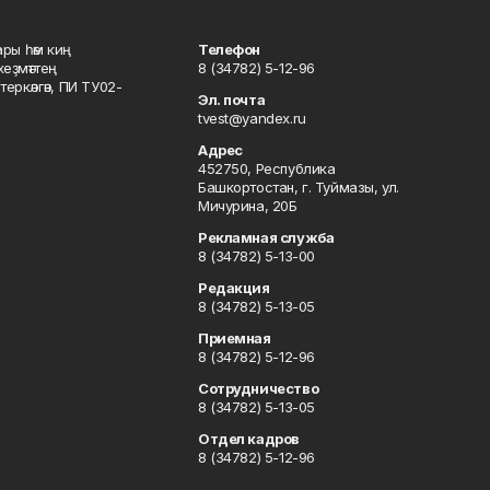
ары һәм киң
Телефон
хеҙмәттең
8 (34782) 5-12-96
ркәлгән, ПИ ТУ02-
Эл. почта
tvest@yandex.ru
Адрес
452750, Республика
Башкортостан, г. Туймазы, ул.
Мичурина, 20Б
Рекламная служба
8 (34782) 5-13-00
Редакция
8 (34782) 5-13-05
Приемная
8 (34782) 5-12-96
Сотрудничество
8 (34782) 5-13-05
Отдел кадров
8 (34782) 5-12-96