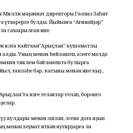
 Милли мәҙәниәт директоры Гөлназ Заһит
ә үткәрергә булды. Йыйынға “Ағинәйҙәр”
ла саҡырылған ине.
еүек ялға ҡайтҡан"Арыҫлан" ҡушаматлы
п алды. Уның менән һөйләшеп, әлеге мәлдә
мөмкин тиклем бәйләнештә булырға
йыл, ғаиләһе бар, ҡатыны менән ике ҡыҙ ,
рыҫлан"ға изге теләктәр теләп, боронғо
ҙеләр.
үҙ ҡулдары менән эшләп, эсенә доға яҙып
ың менән хеҙмәт иткән яугирҙарға ла