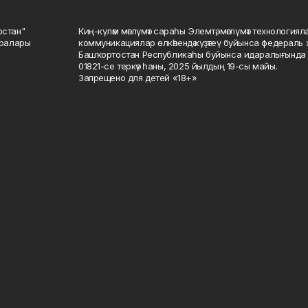
остан"
Киң-күләм мәғлүмәт сараһы Элемтә, мәғлүмәт технологиял
саралары
коммуникациялар өлкәһендә күҙәтеү буйынса федераль 
Башҡортостан Республикаһы буйынса идаралығында те
01821-се теркәү һаны, 2025 йылдың 19-сы майы.
Запрещено для детей «18+»