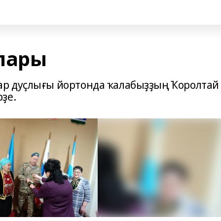
лары
р дуҫлығы йортонда ҡалабыҙҙың Ҡоролта
ҙе.