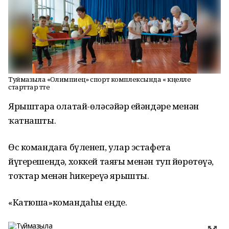
Туймазыла «Олимпиец» спорт комплексында « күңелле
старттар үтте
Ярыштарҙа олатай-өләсәйҙәр ейәндәре менән
ҡатнашты.
Өс командаға бүленеп, улар эстафета
йүгерешендә, хоккей таяғы менән туп йөрөтөүҙә,
тоҡтар менән һикереүҙә ярышты.
«Катюша»командаһы еңде.