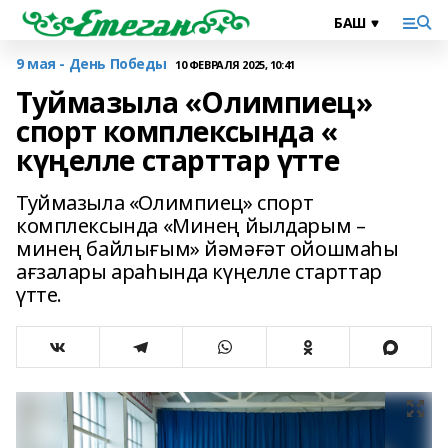
9 мая - День Победы
10 ФЕВРАЛЯ 2025, 10:41
Туймазыла «Олимпиец»
спорт комплексында «
күңелле старттар үтте
Туймазыла «Олимпиец» спорт
комплексында «Минең йылдарым –
минең байлығым» йәмәғәт ойошмаһы
ағзалары араһында күңелле старттар
үтте.