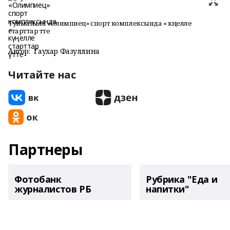
Туймазыла «Олимпиец» спорт комплексында « күңелле
старттар үтте
Автор:
Гаухар Фазуллина
Читайте нас
Партнеры
Фотобанк
Рубрика "Еда и
журналистов РБ
напитки"