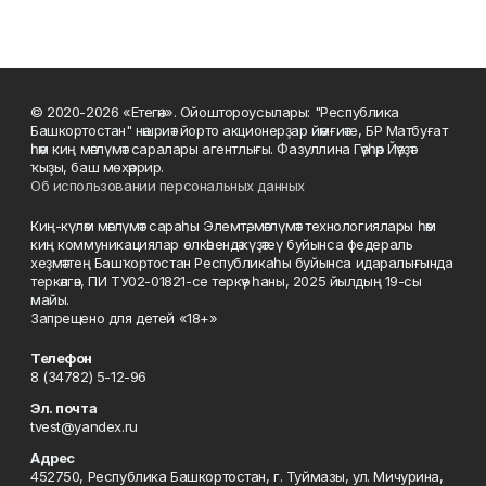
© 2020-2026 «Етегән». Ойоштороусылары: "Республика
Башкортостан" нәшриәт йорто акционерҙар йәмғиәте, БР Матбуғат
һәм киң мәғлүмәт саралары агентлығы. Фазуллина Гәүһәр Йәүҙәт
ҡыҙы, баш мөхәррир.
Об использовании персональных данных
Киң-күләм мәғлүмәт сараһы Элемтә, мәғлүмәт технологиялары һәм
киң коммуникациялар өлкәһендә күҙәтеү буйынса федераль
хеҙмәттең Башҡортостан Республикаһы буйынса идаралығында
теркәлгән, ПИ ТУ02-01821-се теркәү һаны, 2025 йылдың 19-сы
майы.
Запрещено для детей «18+»
Телефон
8 (34782) 5-12-96
Эл. почта
tvest@yandex.ru
Адрес
452750, Республика Башкортостан, г. Туймазы, ул. Мичурина,