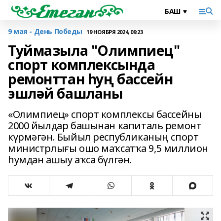
9 мая - День Победы
19 НОЯБРЯ 2024, 09:23
Туймазыла "Олимпиец"
спорт комплексында
ремонттан һуң бассейн
эшләй башланы
«Олимпиец» спорт комплексы бассейны
2000 йылдар башынан капиталь ремонт
күрмәгән. Быйыл республиканың спорт
министрлығы ошо маҡсатҡа 9,5 миллион
һумдан ашыу аҡса бүлгән.