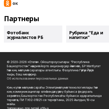
Партнеры
Фотобанк
Рубрика "Еда и
журналистов РБ
напитки"
© 2020-2026 «Етегән». Ойоштороусылары: "Республика
Башкортостан" нәшриәт йорто акционерҙар йәмғиәте, БР Матбуғат
һәм киң мәғлүмәт саралары агентлығы. Фазуллина Гәүһәр Йәүҙәт
ҡыҙы, баш мөхәррир.
Об использовании персональных данных
Киң-күләм мәғлүмәт сараһы Элемтә, мәғлүмәт технологиялары һәм
киң коммуникациялар өлкәһендә күҙәтеү буйынса федераль
хеҙмәттең Башҡортостан Республикаһы буйынса идаралығында
теркәлгән, ПИ ТУ02-01821-се теркәү һаны, 2025 йылдың 19-сы
майы.
Запрещено для детей «18+»