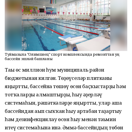
Туймазыла "Олимпиец" спорт комплексында ремонттан һуң
бассейн эшләй башланы
Тағы өс миллион һум муниципаль район
бюджетынан килгән. Төҙөүселәр плитканы
яңыртты, бассейнға төшөү өсөн баҫҡыстарҙы һәм
тотҡаларҙы алмаштырҙы, һыу әҙерләү
системаһын, рәшәткәләрҙе яңыртты, улар аша
бассейндан ағып сыҡҡан һыу артабан таҙартыу
һәм дезинфекциялау өсөн һыу менән тәьмин
итеү системаһына инә. Әммә бассейндың төбөн