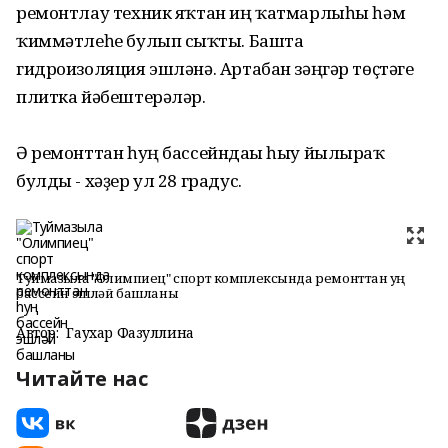
ремонтлау техник яҡтан иң ҡатмарлыһы һәм
ҡиммәтлеһе булып сығҡты. Башта
гидроизоляция эшләнә. Артабан зәңгәр төҫтәге
плитка йәбештерәләр.
Ә ремонттан һуң бассейндағы һыу йылыраҡ
булды - хәҙер ул 28 градус.
Туймазыла "Олимпиец" спорт комплексында ремонттан һуң
бассейн эшләй башланы
Автор:
Гаухар Фазуллина
Читайте нас