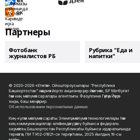
Партнеры
Фотобанк
Рубрика "Еда и
журналистов РБ
напитки"
© 2020-2026 «Етегән». Ойоштороусылары: "Республика
Башкортостан" нәшриәт йорто акционерҙар йәмғиәте, БР Матбуғат
һәм киң мәғлүмәт саралары агентлығы. Фазуллина Гәүһәр Йәүҙәт
ҡыҙы, баш мөхәррир.
Об использовании персональных данных
Киң-күләм мәғлүмәт сараһы Элемтә, мәғлүмәт технологиялары һәм
киң коммуникациялар өлкәһендә күҙәтеү буйынса федераль
хеҙмәттең Башҡортостан Республикаһы буйынса идаралығында
теркәлгән, ПИ ТУ02-01821-се теркәү һаны, 2025 йылдың 19-сы
майы.