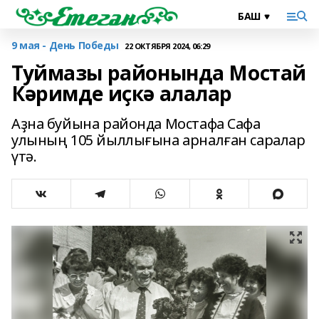
9 мая - День Победы
22 ОКТЯБРЯ 2024, 06:29
Туймазы районында Мостай
Кәримде иҫкә алалар
Аҙна буйына районда Мостафа Сафа
улының 105 йыллығына арналған саралар
үтә.