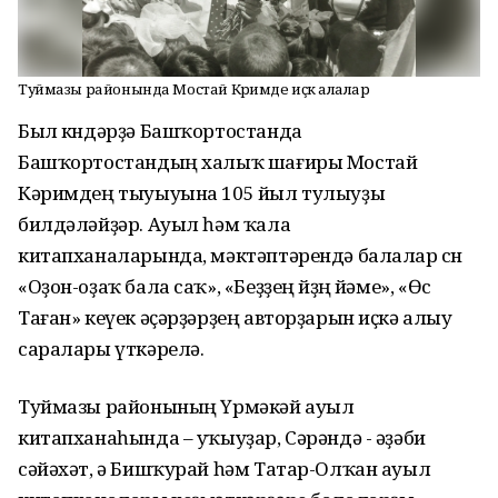
Туймазы районында Мостай Кәримде иҫкә алалар
Был көндәрҙә Башҡортостанда
Башҡортостандың халыҡ шағиры Мостай
Кәримдең тыуыуына 105 йыл тулыуҙы
билдәләйҙәр. Ауыл һәм ҡала
китапханаларында, мәктәптәрендә балалар өсөн
«Оҙон-оҙаҡ бала саҡ», «Беҙҙең өйҙөң йәме», «Өс
Таған» кеүек әҫәрҙәрҙең авторҙарын иҫкә алыу
саралары үткәрелә.
Туймазы районының Үрмәкәй ауыл
китапханаһында – уҡыуҙар, Сәрәндә - әҙәби
сәйәхәт, ә Бишҡурай һәм Татар-Олҡан ауыл