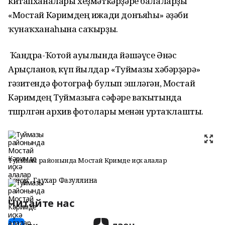
китапханалары хеҙмәткәрҙәре балаларҙы
«Мостай Кәримдең ижади донъяһы» әҙәби
ҡунаҡханаһына саҡырҙы.
Ҡандра-Ҡотой ауылында йәшәүсе Әнәс
Арыҫланов, күп йылдар «Туймазы хәбәрҙәрә»
гәзитендә фотограф булып эшләгән, Мостай
Кәримдең Туймазыға сәфәре ваҡытында
төшөрөлгән архив фотолары менән уртаҡлашты.
Туймазы районында Мостай Кәримде иҫкә алалар
Автор:
Гаухар Фазуллина
Читайте нас