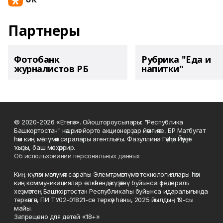
Партнеры
Фотобанк
Рубрика "Еда и
журналистов РБ
напитки"
© 2020-2026 «Етегән». Ойоштороусылары: "Республика
Башкортостан" нәшриәт йорто акционерҙар йәмғиәте, БР Матбуғат
һәм киң мәғлүмәт саралары агентлығы. Фазуллина Гәүһәр Йәүҙәт
ҡыҙы, баш мөхәррир.
Об использовании персональных данных
Киң-күләм мәғлүмәт сараһы Элемтә, мәғлүмәт технологиялары һәм
киң коммуникациялар өлкәһендә күҙәтеү буйынса федераль
хеҙмәттең Башҡортостан Республикаһы буйынса идаралығында
теркәлгән, ПИ ТУ02-01821-се теркәү һаны, 2025 йылдың 19-сы
майы.
Запрещено для детей «18+»