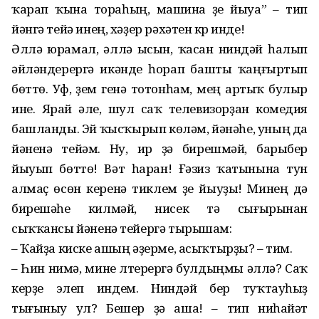
ҡарап ҡына тораһың, машина үҙе йыуа” – тип
йәнгә тейә инең, хәҙер рәхәтен күр инде!
Әллә юрамал, әллә ысын, ҡасан ниндәй һалып
әйләндерергә икәнде һорап башты ҡаңғыртып
бөттө. Уф, үҙем генә тотонһам, мең артыҡ булыр
ине. Ярай әле, шул саҡ телевизорҙан комедия
башланды. Эй ҡысҡырып көләм, йәнәһе, уның да
йәненә тейәм. Ну, ир ҙә бирешмәй, барыбер
йыуып бөттө! Вәт һаран! Ғәзиз ҡатынына тун
алмаҫ өсөн керенә тиклем үҙе йыуҙы! Минең дә
бирешәһе килмәй, нисек тә сығырынан
сыҡҡансы йәненә тейергә тырышам:
– Ҡайҙа киске ашың әҙерме, асыҡтырҙы? – тим.
– Һин нимә, мине үлтерергә булдыңмы әллә? Саҡ
керҙе элеп индем. Ниндәй бер туҡтауһыҙ
тығыныу ул? Бешер ҙә аша! – тип ниһайәт