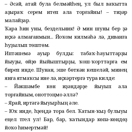
– Әсәй, атай була белмәйһең, ул был ваҡытта
аҙыраҡ серем итеп ала торғайны! – тиҙәр
малайҙар.
Ҡара һин уны, бездельник! Ә мин шуны бер ҙә
иҫкә алмағанмын... Йоҡом килмәһә лә, диванға
һуҙылып төштөм.
Иптәшемә ауыр булды: табаҡ-һауыттарҙы
йыуҙы, өйҙө йыйыштырҙы, ҡош-ҡорттарға ем
биреп инде. Шунан, эше бөткән кешеләй, минең
янға ятмаҡсы ине лә, иҫкәртергә тура килде:
– Йәкшәмбе көн иҙәндәрҙе йыуып ала
торғайным, оноттоңмо әллә?
– Ярай, иртәгә йыуырһың әле.
– Юҡ инде, һүҙеңдә тора бел. Ҡатын-ҡыҙ булыуы
еңел түгел ул! Бар, бар, ҡатындар көпә-көндөҙ
йоҡо һимертмәй!