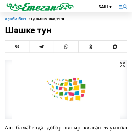
әҙәби бит
31 ДЕКАБРЯ 2020, 21:00
Шәшке тун
Аш бүлмәһендә дөбөр-шатыр килгән тауышҡа