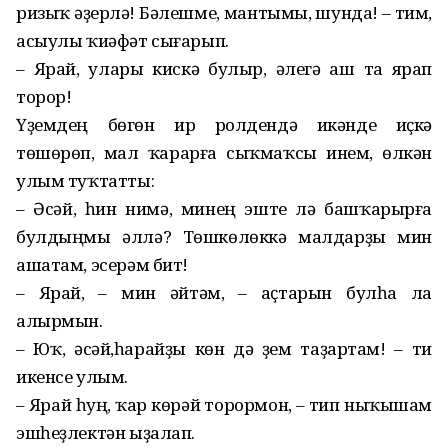
ризыҡ әҙерлә! Бәлешме, мантымы, шунда! – тим,
асыулы ҡиәфәт сығарып.
– Ярай, улары кискә булыр, әлегә аш та ярап
торор!
Үҙемдең бөгөн ир ролдендә икәнде иҫкә
төшөрөп, мал ҡарарға сыҡмаҡсы инем, өлкән
улым туҡтатты:
– Әсәй, һин нимә, минең эште лә башҡарырға
булдыңмы әллә? Төшкөлөккә малдарҙы мин
ашатам, эсерәм бит!
– Ярай, – мин әйтәм, – аҫтарын булһа ла
алырмын.
– Юҡ, әсәй,һарайҙы көн дә үҙем таҙартам! – ти
икенсе улым.
– Ярай һуң, ҡар көрәй торормон, – тип ныҡышам
эшһеҙлектән ыҙалап.