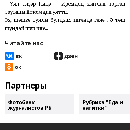
– Уян тиҙәр һиңә! – Иремдең зыңлап торған
тауышы йоҡомдан уятты.
Эх, шәшке тунлы булдым тигәндә генә... Ә төш
шундай шәп ине...
Читайте нас
Партнеры
Фотобанк
Рубрика "Еда и
журналистов РБ
напитки"