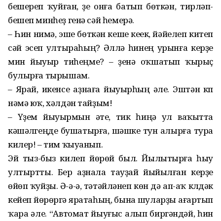
бешереп ҡуйған, үҙе онға батып бөткән, тирләп-
бешеп минһеҙ генә сәй һемерә.
– Һин нимә, эше бөткән кеше кеүек, йәйелеп китеп
сәй эсеп ултыраһың? Әллә һинең урынға керҙе
мин йыуыр тиһеңме? – үҙенә оҡшатып ҡырыҫ
булырға тырышам.
– Ярай, икенсе аҙнаға йыуырһың әле. Эштән күп
нәмә юҡ, хәлдән тайҙым!
– Үҙем йыуырмын әтеү, тик һиңә ул ваҡытта
кәшәлүгеңде бушатырға, шәшке тун алырға тура
килер! – тим ҡыуанып.
Эй тыз-быз килеп йөрөй был. Йылытырға һыу
ултыртты. Бер аҙнала тауҙай йыйылған керҙе
өйөп ҡуйҙы. Ә-ә-ә, тәтәйләнеп көн дә ап-аҡ күлдәк
кейеп йөрөргә яратаһың, бына шуларҙы ағартып
ҡара әле. “Автомат йыуғыс алып биргәндәй, һин