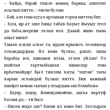
– Ҡайҙа, берәй тәмле нәмәң бармы, аппетит
асылып китте, – тигән булам.
– Бәй, әле генә өҫтәл артынан тороп киттең бит.
– Һуң, ир-ат эше һиңә табаҡ-һауыт йыуыу түгел
дә баһа,энергия талап итә. Давай, живо ғына
ашат мине!
Тамаҡ ялғап алғас та, ирҙән күрмәксе, телевизор
тоҡандырҙым. Ял көнө булғас, рәхәт, эшкә
бараһы юҡ, кинәнеп ятам, этлек уйлап! Ул
шайтан тартмаһынан нимәләр генә
күрһәтмәйҙәр! Был тиклем ҡаты “эштән” тағы
ҡарын асҡандай булып китте. Бик важный
ҡиәфәт менән сығып ултырҙым аш бүлмәһенә.
– Хәҙер, хәҙер, йәнкиҫәккәйем, ашҡа картуф
һалам да, – ти был.
– Нисек инде аш? Бөгөн ял көнө бит. Затлыраҡ