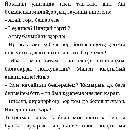
Йоҡонан уянғанда иҙән тап-таҙа ине. Аш
бүлмәһенән малайҙарҙың тауышы ишетелә:
– Атай, торт бешер әле.
– Һеҙ нимә? Ниндәй торт! ?
– Атыу бауырһаҡ әҙерлә!
– Иртәгә әсәйегеҙ бешерер, бөгөнгә түҙегеҙ, үҙегеҙгә
шәп уйын дискы алып ҡайтып бирермен!
– Әһә, – мин әйтәм, – килешеүҙе боҙаһыңмы,
балаларҙы подкупаешь? Минең ҡыҫтыбый
ашағы килә! Живо!
– Һуң ҡалайтып бешерәйем? Ҡамырын да баҫа
белмәйем бит, – ти был күҙҙәремә инәлеп ҡарап.
– Нисауа, өйрәнерһең! Бер кем дә белеп тыумай.
Интернеттан ҡара!
Тыңламай ҡайҙа барһын, мин ихатала бушты
бушҡа ауҙарып йөрөгәнсе өйөп ҡыҫтыбый