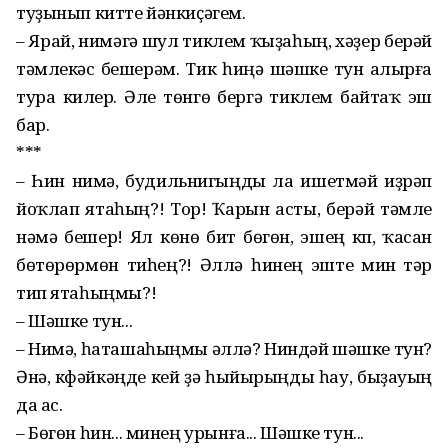
туҙынып китте йәнкиҫәгем.
– Ярай, нимәгә шул тиклем ҡыҙаһың, хәҙер берәй
тәмлекәс бешерәм. Тик һиңә шәшке тун алырға
тура килер. Әле төнгө бергә тиклем байтаҡ эш
бар.
***
– Һин нимә, будильнигыңды ла ишетмәй иҙрәп
йоҡлап ятаһың?! Тор! Ҡарын асты, берәй тәмле
нәмә бешер! Ял көнө бит бөгөн, эшең күп, ҡасан
бөтөрөрмөн тиһең?! Әллә һинең эште мин үтәр
тип ятаһыңмы?!
– Шәшке тун...
– Нимә, һаташаһыңмы әллә? Ниндәй шәшке тун?
Әнә, күфәйкәңде кей ҙә һыйырыңды һау, быҙауың
да ас.
– Бөгөн һин... минең урынға... Шәшке тун...