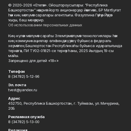
© 2020-2026 «Етегән». Ойоштороусылары: "Республика
Башкортостан" нәшриәт йорто акционерҙар йәмғиәте, БР Матбуғат
һәм киң мәғлүмәт саралары агентлығы. Фазуллина Гәүһәр Йәүҙәт
ҡыҙы, баш мөхәррир.
Об использовании персональных данных
Киң-күләм мәғлүмәт сараһы Элемтә, мәғлүмәт технологиялары һәм
киң коммуникациялар өлкәһендә күҙәтеү буйынса федераль
хеҙмәттең Башҡортостан Республикаһы буйынса идаралығында
теркәлгән, ПИ ТУ02-01821-се теркәү һаны, 2025 йылдың 19-сы
майы.
Запрещено для детей «18+»
Телефон
8 (34782) 5-12-96
Эл. почта
tvest@yandex.ru
Адрес
452750, Республика Башкортостан, г. Туймазы, ул. Мичурина,
20Б
Рекламная служба
8 (34782) 5-13-00
Редакция