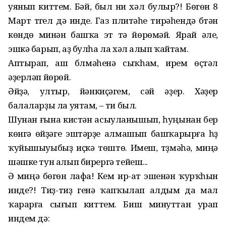
уянып киттем. Бәй, был ни хәл булыр?! Бөгөн 8
Март түгел дә инде. Газ плитәһе тирәһендә бүтән
көндө минән башҡа эт тә йөрөмәй. Ярай әле,
эшкә барып, аҙ булһа ла хәл алып ҡайтам.
Аптырап, аш бүлмәһенә сыҡһам, ирем өҫтәл
әҙерләп йөрөй.
Әйҙә, ултыр, йәнкиҫәгем, сәй әҙер. Хәҙер
балаларҙы ла уятам, – ти был.
Шунан ғына кистән асыуланышып, һуңынан бер
көнгә өйҙәге эштәрҙе алмашып башҡарырға һүҙ
ҡуйышыуыбыҙ иҫкә төштө. Имеш, түҙмәһә, миңә
шәшке тун алып бирергә тейеш...
Ә миңә бөгөн лафа! Кем ир-ат эшенән ҡурҡһын
инде?! Тиҙ-тиҙ генә ҡапҡылап алдым да мал
ҡарарға сығып киттем. Биш минуттан урап
индем дә: