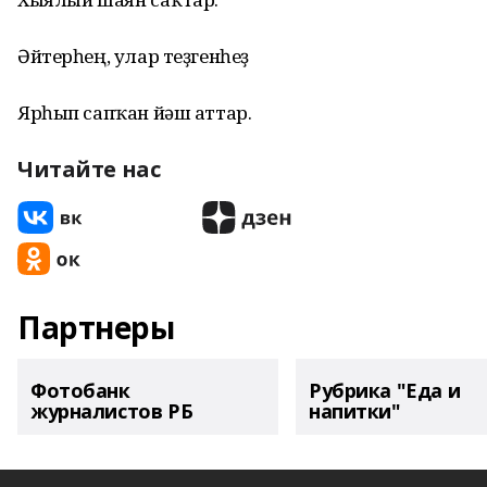
Әйтерһең, улар теҙгенһеҙ
Ярһып сапҡан йәш аттар.
Читайте нас
Партнеры
Фотобанк
Рубрика "Еда и
журналистов РБ
напитки"