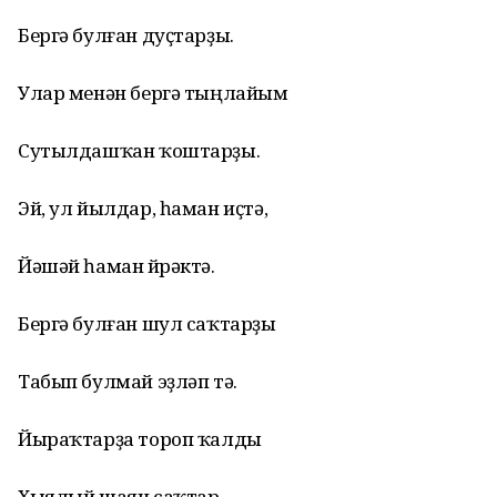
Бергә булған дуҫтарҙы.
Улар менән бергә тыңлайым
Сутылдашҡан ҡоштарҙы.
Эй, ул йылдар, һаман иҫтә,
Йәшәй һаман йөрәктә.
Бергә булған шул саҡтарҙы
Табып булмай эҙләп тә.
Йыраҡтарҙа тороп ҡалды
Хыялый шаян саҡтар.