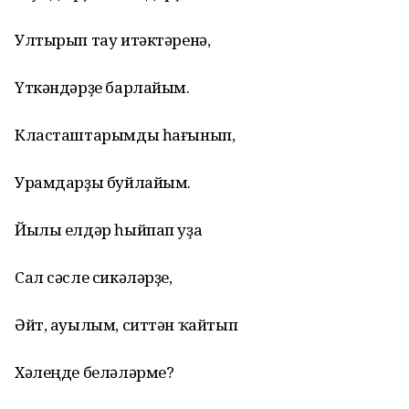
Ултырып тау итәктәренә,
Үткәндәрҙе барлайым.
Класташтарымды һағынып,
Урамдарҙы буйлайым.
Йылы елдәр һыйпап уҙа
Сал сәсле сикәләрҙе,
Әйт, ауылым, ситтән ҡайтып
Хәлеңде беләләрме?