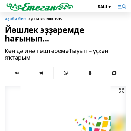
әҙәби бит
3 ДЕКАБРЯ 2018, 15:35
Йәшлек эҙҙәремде
һағынып...
Көн дә инә төштәремәТыуып – үҫкән
яҡтарым