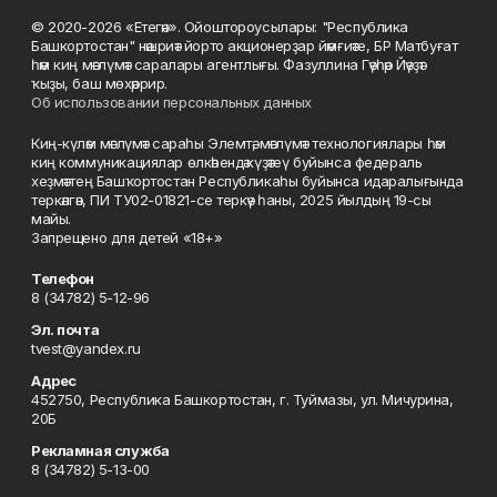
© 2020-2026 «Етегән». Ойоштороусылары: "Республика
Башкортостан" нәшриәт йорто акционерҙар йәмғиәте, БР Матбуғат
һәм киң мәғлүмәт саралары агентлығы. Фазуллина Гәүһәр Йәүҙәт
ҡыҙы, баш мөхәррир.
Об использовании персональных данных
Киң-күләм мәғлүмәт сараһы Элемтә, мәғлүмәт технологиялары һәм
киң коммуникациялар өлкәһендә күҙәтеү буйынса федераль
хеҙмәттең Башҡортостан Республикаһы буйынса идаралығында
теркәлгән, ПИ ТУ02-01821-се теркәү һаны, 2025 йылдың 19-сы
майы.
Запрещено для детей «18+»
Телефон
8 (34782) 5-12-96
Эл. почта
tvest@yandex.ru
Адрес
452750, Республика Башкортостан, г. Туймазы, ул. Мичурина,
20Б
Рекламная служба
8 (34782) 5-13-00