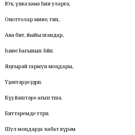
Юҡ, үпкәләмә һин уларға,
Оноттолар мине, тип,
Ана бит, йыйылғандар,
Һине һағынып-һөйөп.
Яңғырай гармун моңдары,
Үҙәктәрҙе өҙҙөрөп.
Күҙ йәштәре ағып төшә,
Биттәремде өттөрөп.
Шул моңдарҙа ҡабат күрәм