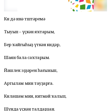
Көн дә инә төштәремә
Тыуып – үҫкән яҡтарым,
Бер ҡайғыһыҙ үткән көндәр,
Шаян бала саҡтарым.
Йәшлек эҙҙәрен һағынып,
Артылам мин тауҙарға.
Көнләшәм мин, китмәй ҡалып,
Шунда үҫкән талдарҙан.