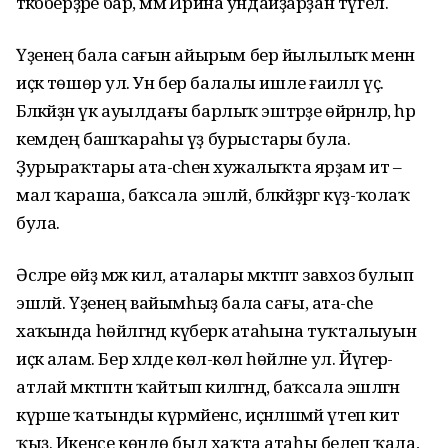
тәкәбберҙәре бар, әммә Ирина ундайҙарҙан түгел.
Үҙенең бала сағын айырым бер йылылыҡ менән
иҫкә төшөрә ул. Ун бер балалы ишле ғаиләлә үҫә.
Бәләкәйҙән үк ауылдағы барлыҡ эштәрҙе өйрәнәләр, һәр
кемдең башҡараһы үҙ бурыстары була.
Ҙурыраҡтары ата-әсәһенә хужалыҡта ярҙам итә –
мал ҡараша, баҡсала эшләй, бәләкәйҙәргә күҙ-ҡолаҡ
була.
Әсәләре өйҙә мәж килә, аталары мәктәптә завхоз булып
эшләй. Үҙенең вайымһыҙ бала сағы, ата-әсәһе
хаҡында һөйләгәндә күберәк атаһына туҡталыуын
иҫкә алам. Бер хәлде көлә-көлә һөйләне ул. Йүгерә-
атлай мәктәптән ҡайтып килгәндә, баҡсала эшләгән
күрше ҡатынды күрмәйенсә, иҫәнләшмәй үтеп китә
ҡыҙ. Икенсе көндө был хаҡта атаһы белеп ҡала,