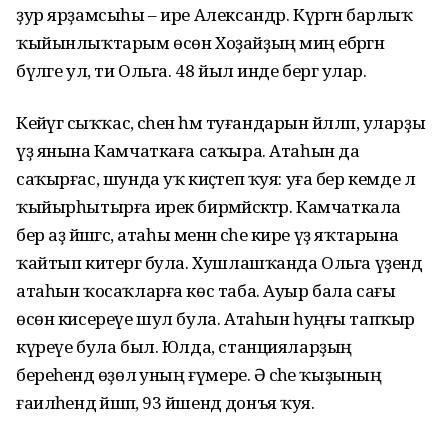
ҙур ярҙамсыһы – ире Александр. Күргән барлыҡ
ҡыйынлыҡтарым өсөн Хоҙайҙың миңә ебәргән
бүләге ул, ти Ольга. 48 йыл инде бергә улар.
Кейәүгә сыҡҡас, әсәһен һәм туғандарын йәлләп, уларҙы
үҙ янына Камчаткаға саҡыра. Атаһын да
саҡырғас, шунда уҡ киҫәтеп ҡуя: уға бер кемде лә
ҡыйырһытырға ирек бирмәйәсәктәр. Камчаткала
бер аҙ йәшәгәс, атаһы менән әсәһе кире үҙ яҡтарына
ҡайтып китергә була. Хушлашҡанда Ольга үҙендә
атаһын ҡосаҡларға көс таба. Ауыр бала сағы
өсөн кисереүе шул була. Атаһын һуңғы тапҡыр
күреүе була был. Юлда, станцияларҙың
береһендә өҙөлә уның ғүмере. Ә әсәһе ҡыҙының
ғаиләһендә йәшәп, 93 йәшендә донъя ҡуя.