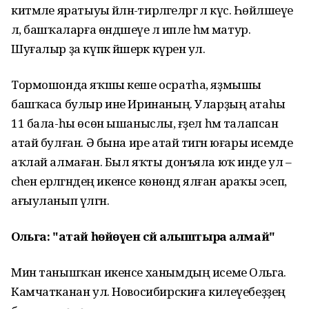
китмәле яратыуы әйләнә-тирәләгеләргә лә күсә. Һөйләшеүе
лә, башҡаларға өндәшеүе лә ипле һәм матур.
Шуғалыр ҙа күпкә йәшерәк күренә ул.
Тормошонда яҡшы кеше осратһа, яҙмышы
башҡаса булыр ине Иринаның. Уларҙың атаһы
11 бала-һы өсөн ышаныслы, ғәҙел һәм талапсан
атай булған. Ә бына ире атай тигән юғары исемде
аҡлай алмаған. Был яҡты донъяла юҡ инде ул –
әсәһен ерләгәндең икенсе көнөндә ялған араҡы эсеп,
ағыуланып үлгән.
Ольга: "атай һөйөүен әсәй алыштыра алмай"
Мин танышҡан икенсе ханымдың исеме Ольга.
Камчатканан ул. Новосибирскиға килеүебеҙҙең