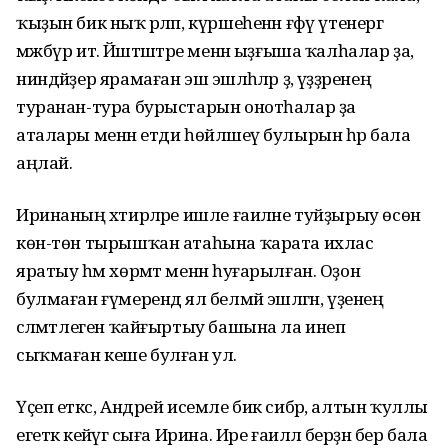
ҡыҙын бик ныҡ әрләп, күршеһенән ғәфү үтенергә
мәжбүр итә. Йәштәштәре менән ыҙғыша ҡалһалар ҙа,
ниндәйҙер ярамаған эш эшләһәләр ҙә, үҙҙәренең
туранан-тура бурыстарын онотһалар ҙа
аталары менән етди һөйләшеү булырын һәр бала
аңлай.
Иринаның хәтирәләре ишле ғаиләне туйҙырыу өсөн
көн-төн тырышҡан атаһына ҡарата ихлас
яратыу һәм хөрмәт менән һуғарылған. Оҙон
булмаған ғүмерендә ял белмәй эшләгән, үҙенең
сәләмәтлеген ҡайғыртыу башына ла инеп
сыҡмаған кеше булған ул.
Үҫеп еткәс, Андрей исемле бик сибәр, алтын ҡуллы
егеткә кейәүгә сыға Ирина. Ире ғаиләлә берҙән бер бала