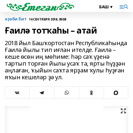
әҙәби бит
14 СЕНТЯБРЯ 2018, 09:08
Ғаилә тотҡаһы – атай
2018 йыл Башҡортостан Республикаһында
Ғаилә йылы тип иғлан ителде. Ғаилә –
кеше өсөн иң мөһиме: һәр саҡ үҙенә
тартып торған йылы усаҡ та, ярты һүҙҙән
аңлаған, ҡыйын саҡта ярҙам ҡулы һуҙған
яҡын кешеләр ҙә ул.