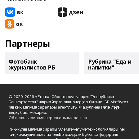
Партнеры
Фотобанк
Рубрика "Еда и
журналистов РБ
напитки"
© 2020-2026 «Етегән». Ойоштороусылары: "Республика
Башкортостан" нәшриәт йорто акционерҙар йәмғиәте, БР Матбуғат
һәм киң мәғлүмәт саралары агентлығы. Фазуллина Гәүһәр Йәүҙәт
ҡыҙы, баш мөхәррир.
Об использовании персональных данных
Киң-күләм мәғлүмәт сараһы Элемтә, мәғлүмәт технологиялары һәм
киң коммуникациялар өлкәһендә күҙәтеү буйынса федераль