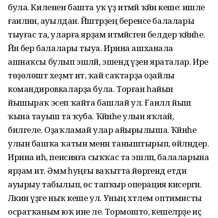
була. Киленен башта уҡ үҙ итмәй ҡәйнә кеше: ишле
ғаиләнән, ауылдан. Йәштәрҙең беренсе балалары
тыуғас та, уларға ярҙам итмәйәсәген белдерә ҡәйнәһе.
Йәнә бер балалары тыуа. Ирина ашханала
ашнаҡсы булып эшләй, эшендә үҙен яраталар. Ире
төҙөлөштә хеҙмәт итә, ҡай саҡтарҙа оҙайлы
командировкаларҙа була. Торған һайын
йышыраҡ эсеп ҡайта башлай ул. Ғаиләлә йыш
ҡына тауыш та ҡуба. Ҡәйнәһе улын яҡлай,
билгеле. Оҙаҡламай улар айырылыша. Ҡәйнәһе
улын башҡа ҡатын менән таныштырып, өйләндерә.
Ирина иһә, пенсияға сыҡҡас та эшләп, балаларына
ярҙам итә. Әммә һуңғы ваҡытта йөрәгендә етди
ауырыу табылып, өс тапҡыр операция кисергән.
Ләкин үҙәге ныҡ кеше ул. Уның хәтлем оптимисты
осратҡаным юҡ ине әле. Тормошто, кешеләрҙе иҫ