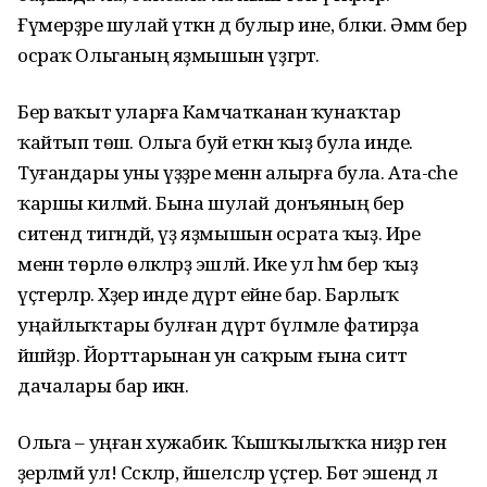
Ғүмерҙәре шулай үткән дә булыр ине, бәлки. Әммә бер
осраҡ Ольганың яҙмышын үҙгәртә.
Бер ваҡыт уларға Камчатканан ҡунаҡтар
ҡайтып төшә. Ольга буй еткән ҡыҙ була инде.
Туғандары уны үҙҙәре менән алырға була. Ата-әсәһе
ҡаршы килмәй. Бына шулай донъяның бер
ситендә тигәндәй, үҙ яҙмышын осрата ҡыҙ. Ире
менән төрлө өлкәләрҙә эшләй. Ике ул һәм бер ҡыҙ
үҫтерәләр. Хәҙер инде дүрт ейәне бар. Барлыҡ
уңайлыҡтары булған дүрт бүлмәле фатирҙа
йәшәйҙәр. Йорттарынан ун саҡрым ғына ситтә
дачалары бар икән.
Ольга – уңған хужабикә. Ҡышҡылыҡҡа ниҙәр генә
әҙерләмәй ул! Сәскәләр, йәшелсәләр үҫтерә. Бөтә эшендә лә