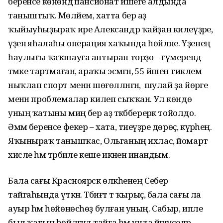
беренсе көнөндә пансионат ишеге алдында
таныштыҡ. Мөләйем, хатта бер аҙ
ҡыйыуһыҙыраҡ ире Александр ҡайҙан килеүҙәре,
үҙенә яһалаһы операция хаҡында һөйләне. Үҙенең
һаулығы ҡаҡшауға аптырап торҙо – ғүмерендә
тәмәке тартмаған, араҡы эсмәгән, 55 йәшенә тиклем
ныҡлап спорт менән шөғөлләнгән, ә шулай ҙа йөрәге
менән проблемалар килеп сыҡҡан. Ул көндө
уның ҡатыны миңә бер аҙ тәкәбберерәк тойолдо.
Әммә беренсе фекер – хата, тиеүҙәре дөрөҫ, күрәһең.
Яҡыныраҡ танышҡас, Ольганың ихлас, йомарт
хисле һәм тәрбиәле кеше икәненә инандым.
Бала сағы Красноярск өлкәһенең Себер
тайгаһында үткән. Тәбиғәт тә ҡырыҫ, бала сағы ла
ауыр һәм һөйөнөсһөҙ булған уның. Сабыр, ипле
был ҡатын һөйләгәндә тайга һәм унда йәшәүселәр