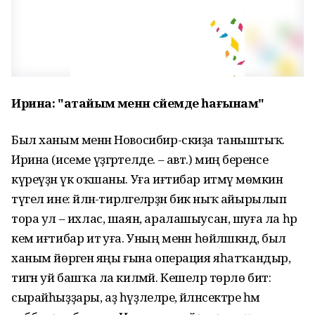
Ирина: "атайым менән әсәйемде һағынам"
Был ханым менән Новосибир-скиҙа таныштыҡ.
Ирина (исеме үҙгәртелде. – авт.) миңә беренсе
күреүҙән үк оҡшаны. Уға иғтибар итмәү мөмкин
түгел ине: әйләнә-тирәләгеләрҙән бик ныҡ айырылып
тора ул – ихлас, шаян, аралашыусан, шуға ла һәр
кем иғтибар итә уға. Уның менән һөйләшкәндә, был
ханым йөрәгенә яңы ғына операция яһатҡандыр,
тигән уй башҡа ла килмәй. Кешеләр төрлө бит:
сырайһыҙҙары, аҙ һүҙлеләре, әйләнсектәре һәм