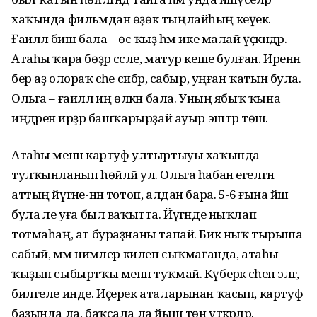
хаҡында фильмдан өҙөк тыңлайһың кеүек.
Ғаиләлә биш бала – өс ҡыҙ һәм ике малай үҫкәндәр.
Атаһы ҡара бөҙрә сәсле, матур кеше булған. Иренән
бер аҙ олораҡ әсәһе сибәр, сабыр, уңған ҡатын була.
Ольга – ғаиләлә иң өлкән бала. Уның ябыҡ ҡына
иңдәренә ирҙәр башҡарырҙай ауыр эштәр төшә.
Атаһы менән картуф ултыртыуы хаҡында
тулҡынланып һөйләй ул. Ольга һабан егелгән
аттың йүгәне-нән тотоп, алдан бара. 5-6 ғына йәш
була әле уға был ваҡытта. Йүгәнде ныҡлап
тотмаһаң, ат бураҙнаны тапай. Бик ныҡ тырыша
сабый, әммә нимәлер килеп сыҡмағанда, атаһы
ҡыҙын сыбыртҡы менән туҡмай. Күберәк әсәһенә эләгә,
билгеле инде. Иҫерек аталарынан ҡасып, картуф
баҙында ла, баҡсала ла йыш төн үткәрәләр.