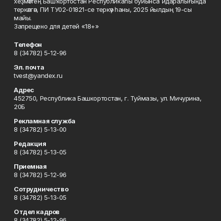
хеҙмәттең Башҡортостан Республикаһы буйынса идаралығында
теркәлгән, ПИ ТУ02-01821-се теркәү һаны, 2025 йылдың 19-сы
майы.
Запрещено для детей «18+»
Телефон
8 (34782) 5-12-96
Эл. почта
tvest@yandex.ru
Адрес
452750, Республика Башкортостан, г. Туймазы, ул. Мичурина,
20Б
Рекламная служба
8 (34782) 5-13-00
Редакция
8 (34782) 5-13-05
Приемная
8 (34782) 5-12-96
Сотрудничество
8 (34782) 5-13-05
Отдел кадров
8 (34782) 5-12-96