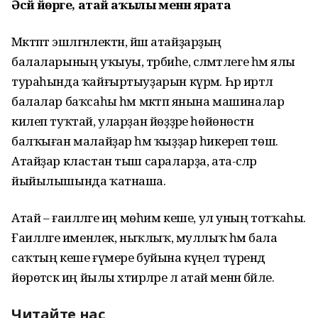
Әсәй йөрәге, атай аҡылы менән ярата
Мәктәптә эшләгәнлектән, йәш атайҙарҙың
балаларының уҡыуы, тәрбиәһе, сәләмәтлеге һәм ялы
тураһында ҡайғыртыуҙарын күрәм. Һәр иртәлә
балалар баҡсаһы һәм мәктәп янына машиналар
килеп туҡтай, уларҙан йөҙҙәре һөйөнөстән
балҡыған малайҙар һәм ҡыҙҙар һикереп төшә.
Атайҙар кластан тыш сараларҙа, ата-әсәләр
йыйылышында ҡатнаша.
Атай – ғаиләләге иң мөһим кеше, ул уның тотҡаһы.
Ғаиләләге именлек, ныҡлыҡ, муллыҡ һәм бала
саҡтың кеше ғүмере буйына күңел түрендә
йөрөтәсәк иң йылы хәтирәләре лә атай менән бәйле.
Читайте нас