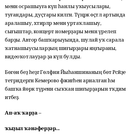
менән осрашыуға күп һанлы уҡыусылары,
туғандары, дуҫтары килгән. Түңәрәк өҫтәл артында
аралашыу, хәтирәләр менән уртаҡлашыу,
сығыштар, концерт номерҙары менән үрелеп
барҙы. Автор башҡарыуында, шулай уҡ сарала
ҡатнашыусыларҙың шиғырҙары яңғыраны,
видеоҡотлауҙар ҙа күп булды.
Бөгөн беҙ һеҙгә Гөлфәниә Йыһаншинаның бөтә Рәсәйҙе
тетрәндергән Кемерово фәжиғәһенә арналған hәм
башҡа йөрәк түренән сыҡҡан шиғырҙарын тәҡдим
итәбеҙ.
Ап-аҡ ҡарҙа –
ҡыҙыл ҡәнәферҙәр...