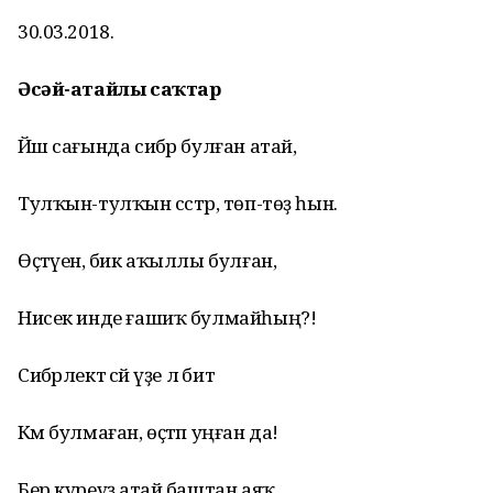
30.03.2018.
Әсәй-атайлы саҡтар
Йәш сағында сибәр булған атай,
Тулҡын-тулҡын сәстәр, төп-төҙ һын.
Өҫтәүенә, бик аҡыллы булған,
Нисек инде ғашиҡ булмайһың?!
Сибәрлектә әсәй үҙе лә бит
Кәм булмаған, өҫтәп уңған да!
Бер күреүҙә атай баштан аяҡ