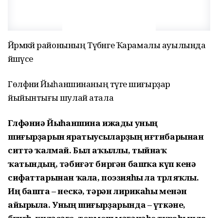
Йәрмәкәй районының Түбәнге Ҡарамалы ауылында
йәшәүсе
Гөлфәниә Йыһаншинаның тәүге шиғырҙар
йыйынтығы шулай атала
Гөлфәниә Йыһаншина ижады уның
шиғырҙарын яратыусыларҙың иғтибарынан
ситтә ҡалмай. Был аҡыллы, тыйнаҡ
ҡатындың, тәбиғәт биргән башҡа күп кенә
сифаттарынан ҡала, поэзияһы ла төрлө яҡлы.
Иң башта – нескә, тәрән лирикаһы менән
айырыла. Уның шиғырҙарында – үткәне,