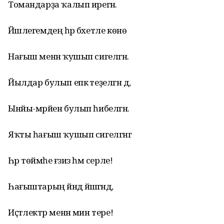
Томандарҙа ҡалып ирегән.
Йәшлегемдең һәр бәхетле көнө
Нағыш менән ҡушып сигелгән.
Йылдар булып епкә теҙелгән дә,
Ынйы-мәрйен булып һибелгән.
Яҡты һағыш ҡушып сигелгәнгә
Һәр төймәһе ғәзиз һәм серле!
Һағыштарың йәндә йәшәгәндә,
Иҫтәлектәр менән мин тере!