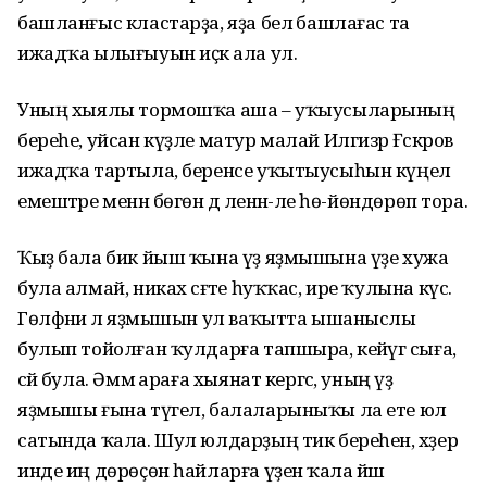
башланғыс кластарҙа, яҙа белә башлағас та
ижадҡа ылығыуын иҫкә ала ул.
Уның хыялы тормошҡа аша – уҡыусыларының
береһе, уйсан күҙле матур малай Илгизәр Ғәскәров
ижадҡа тартыла, беренсе уҡытыусыһын күңел
емештәре менән бөгөн дә әленән-әле һө-йөндөрөп тора.
Ҡыҙ бала бик йыш ҡына үҙ яҙмышына үҙе хужа
була алмай, никах сәғәте һуҡҡас, ире ҡулына күсә.
Гөлфәниә лә яҙмышын ул ваҡытта ышаныслы
булып тойолған ҡулдарға тапшыра, кейәүгә сыға,
әсәй була. Әммә араға хыянат кергәс, уның үҙ
яҙмышы ғына түгел, балаларыныҡы ла ете юл
сатында ҡала. Шул юлдарҙың тик береһен, хәҙер
инде иң дөрөҫөн һайларға үҙенә ҡала йәш