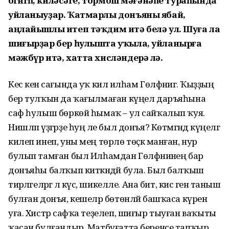
бөгөнгөһө, киләсәге, тормош мәғәнәһе тураһында
уйланыуҙар. Ҡатмарлы донъяны ябай,
аңлайышлы итеп тәҡдим итә белә ул. Шуға ла
шиғырҙар бер һулышта уҡыла, уйланырға
мәжбүр итә, хатта хисләндерә лә.
Кес кенә сағында уҡ килә илһам Гөлфәниәгә. Ҡыҙҙың
бер тулҡын да ҡағылмаған күңел даръяһына
саф һулыш бөркөй һымаҡ – ул сайҡалып ҡуя.
Нишләп үҙгәрҙе һуң әле был донъя? Көтмәгәндә күңелгә
килеп инеп, уны мең төрлө төҫкә манған, нур
булып тамған был Илһамдан Гөлфәниәнең бар
донъяһы балҡып киткәндәй була. Был балҡыш
тирәләгеләргә лә күсә, шикелле. Ана бит, кисә генә таныш
булған донъя, кешеләр бөтөнләй башҡаса күренә
уға. Хистәр сафҡа теҙелеп, шиғыр тыуған ваҡыты
ҡасан булғандыр. Матбуғатта беренсе тапҡыр