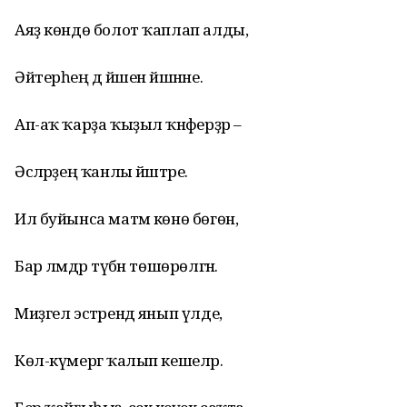
Аяҙ көндө болот ҡаплап алды,
Әйтерһең дә йәшен йәшнәне.
Ап-аҡ ҡарҙа ҡыҙыл ҡәнәферҙәр –
Әсәләрҙең ҡанлы йәштәре.
Ил буйынса матәм көнө бөгөн,
Бар әләмдәр түбән төшөрөлгән.
Миҙгел эстәрендә янып үлде,
Көл-күмергә ҡалып кешеләр.