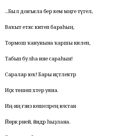
...Был донъяла бер кем мәңге түгел,
Ваҡыт еткәс китеп бараһың.
Тормош ҡанунына ҡаршы килеп,
Табып булһа ине сараһын!
Саралар юҡ! Бары иҫтәлектәр
Иҫкә төшөп хәтер уяна.
Иң-иң ғәзиз кешеләрең юҡтан
Йөрәк әрней, йәндәр һыҙлана.