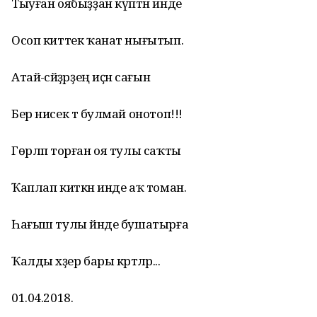
Тыуған оябыҙҙан күптән инде
Осоп киттек ҡанат нығытып.
Атай-әсәйҙәрҙең иҫән сағын
Бер нисек тә булмай онотоп!!!
Гөрләп торған оя тулы саҡты
Ҡаплап киткән инде аҡ томан.
Һағыш тулы йәнде бушатырға
Ҡалды хәҙер бары кәртәләр...
01.04.2018.