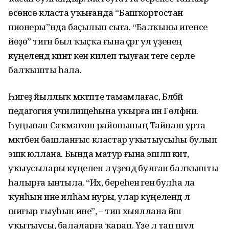
өсөнсө класта уҡығанда “Башҡортостан
пионеры”нда баҫылып сыға. “Балҡыны игенсе
йөҙө” тигән был ҡыҫҡа ғына әҫәргә ул үҙенең
күңелендә кинәт кенә килеп тыуған теге серле
балҡышты һала.
Һигеҙ йыллыҡ мәктәпте тамамлағас, Бәләбәй
педагогия училищеһына уҡырға инә Гөлфәниә.
Һуңынан Саҡмағош районының Тайнаш урта
мәктәбенә башланғыс кластар уҡытыусыһы булып
эшкә юллана. Бында матур ғына эшләп китә,
уҡыусылары күңеленә лә үҙендә булған балҡышты
һалырға ынтыла. “Их, береһенә генә булһа ла
ҡунһын ине илһам нуры, улар күңелендә лә
шиғыр тыуһын ине”, – тип хыяллана йәш
уҡытыусы, балаларға ҡарап. Үҙе лә тап шул