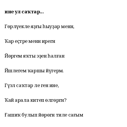
ине ул саҡтар...
Гөрләүекле яҙғы һыуҙар менән,
Ҡар еҫтәре менән ирегән
Йөрәгемә яҡты эҙен һалған
Йәшлегемә ҡаршы йүгерәм.
Гүзәл саҡтар әле генә ине,
Ҡай арала китеп өлгөргән?
Ғашиҡ булып йөрөгән тиле сағым