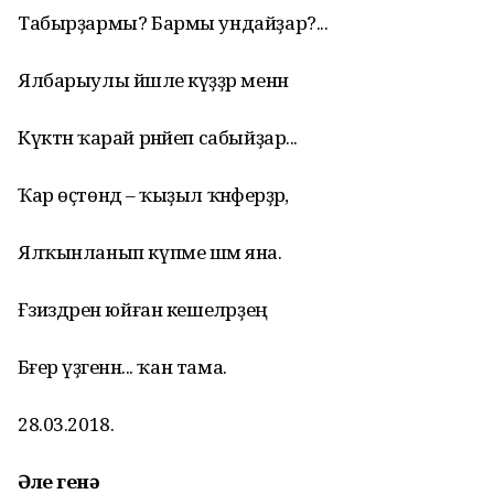
Табырҙармы? Бармы ундайҙар?...
Ялбарыулы йәшле күҙҙәр менән
Күктән ҡарай рәнйеп сабыйҙар...
Ҡар өҫтөндә – ҡыҙыл ҡәнәферҙәр,
Ялҡынланып күпме шәм яна.
Ғәзиздәрен юйған кешеләрҙең
Бәғер үҙәгенән... ҡан тама.
28.03.2018.
Әле генә