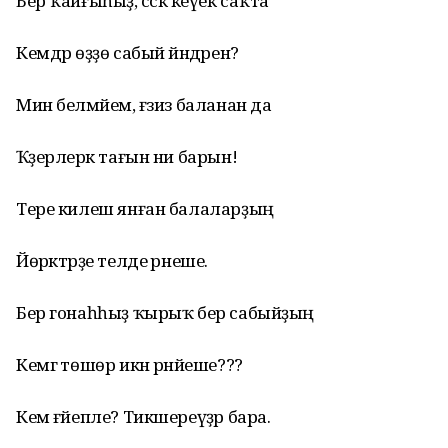
Бер ҡайғыһыҙ, сәскә кеүек саҡта
Кемдәр өҙҙө сабый йәндәрен?
Мин белмәйем, ғәзиз баланан да
Ҡәҙерлерәк тағын ни барын!
Тере килеш янған балаларҙың
Йөрәктәрҙе телде әрнеше.
Бер гонаһһыҙ ҡырыҡ бер сабыйҙың
Кемгә төшөр икән рәнйеше???
Кем ғәйепле? Тикшереүҙәр бара.