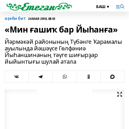
әҙәби бит
24 МАЯ 2018, 08:01
«Мин ғашиҡ бар Йыһанға»
Йәрмәкәй районының Түбәнге Ҡарамалы
ауылында йәшәүсе Гөлфәниә
Йыһаншинаның тәүге шиғырҙар
йыйынтығы шулай атала