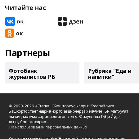
Читайте нас
Партнеры
Фотобанк
Рубрика "Еда и
журналистов РБ
напитки"
© 2020-2026 «Етегән». Ойоштороусылары: "Республика
Башкортостан" нәшриәт йорто акционерҙар йәмғиәте, БР Матбуғат
һәм киң мәғлүмәт саралары агентлығы. Фазуллина Гәүһәр Йәүҙәт
ҡыҙы, баш мөхәррир.
Об использовании персональных данных
Киң-күләм мәғлүмәт сараһы Элемтә, мәғлүмәт технологиялары һәм