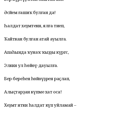
Әсәйемә ғашиҡ булған да!
Һалдат хеҙмәтенән, ялға тиеп,
Ҡайткан булған атай ауылға.
Апаһында ҡунаҡ ҡыҙҙы күргәс,
Эләккән ул һөйөү-дауылға.
Бер-береһенә һөйөүҙәрен раҫлап,
Алыҫтарҙан күпме хат оса!
Хеҙмәт иткән һалдат күп уйламай –