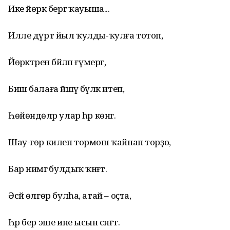
Ике йөрәк бергә ҡауыша...
Илле дүрт йыл ҡулды-ҡулға тотоп,
Йөрәктәрен бәйләп ғүмергә,
Биш балаға йәшәү бүләк итеп,
Һөйөндөләр улар һәр көнгә.
Шау-гөр килеп тормош ҡайнап торҙо,
Бар нимәгә булдыҡ ҡәнәғәт.
Әсәй өлгөр булһа, атай – оҫта,
Һәр бер эше ине ысын сәнғәт.