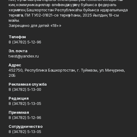
киң коммуникациялар өлкәһендә күҙәтеү буйынса федераль
хеҙмәттең Башҡортостан Республикаһы буйынса идаралығында
теркәлгән, ПИ ТУ02-01821-се теркәү һаны, 2025 йылдың 19-сы
майы.
Запрещено для детей «18+»
Телефон
8 (34782) 5-12-96
Эл. почта
tvest@yandex.ru
Адрес
452750, Республика Башкортостан, г. Туймазы, ул. Мичурина,
20Б
Рекламная служба
8 (34782) 5-13-00
Редакция
8 (34782) 5-13-05
Приемная
8 (34782) 5-12-96
Сотрудничество
8 (34782) 5-13-05