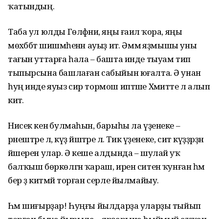
ҡатындың.
Таба ул юлды Гөлфәниә, яңы ғаилә ҡора, яңы
мөхәббәт шишмәһенән ауыҙ итә. Әммә яҙмышы уны
тағын уттарға һала – башта инде тыуам тип
тыпырсына башлаған сабыйын юғалта. Ә унан
һуң инде яуыз сир тормош иптәше Хәмитте лә алып
китә.
Нисек кенә булмаһын, барыһы ла үҙенеке –
әрнештәре лә, күҙ йәштәре лә. Тик үҙенеке, сит күҙҙәрҙән
йәшерен улар. Ә кеше алдында – шулай уҡ
балҡыш бөркөлгән ҡараш, ирен ситенә ҡунған һәм
бер ҙә китмәй торған серле йылмайыу.
Һәм шиғырҙар! Һуңғы йылдарҙа уларҙы тыйып