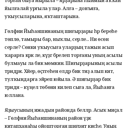
торған быуа йырыла – ярҙарына һыймый аҡҡан
йылғалай урғыла улар. Алға – донъяға,
уҡыусыларына, яҡташтарына.
Гөлфәниә Йыһаншинаның шиғырҙары һәр береһе
төплө, тамыры бар, ныҡлы, серле... Ни өсөн
серле? Сөнки уҡыусыға уларҙың тажын асып
ҡарарға кәрәк әле, күҙгә бәрелеп торғаны уның асылы
булмауы ла бик мөмкин. Шиғырҙарының асылы
тәрәндәрәк. Хәйер, өҫтәгеһен елдәр бик тиҙ алып китә,
тулҡындарға эйәреп юйыла. Ә шиғырҙар бик
тәрәндән – күңел төбөнән килеп сыға ла, Йыһанға
юллана.
Яҙыусының ижадын районда беләләр. Асыҡ миҫал
– Гөлфәниә Йыһаншинаның район үҙәк
китапханаһы ойошторған шиғриәт кисәһе. Уның