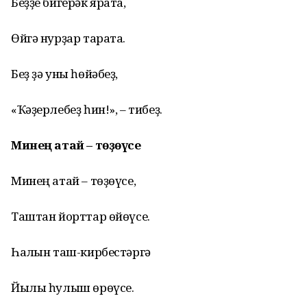
Беҙҙе бигерәк ярата,
Өйгә нурҙар тарата.
Беҙ ҙә уны һөйәбеҙ,
«Ҡәҙерлебеҙ һин!», – тибеҙ.
Минең атай – төҙөүсе
Минең атай – төҙөүсе,
Таштан йорттар өйөүсе.
Һалҡын таш-кирбестәргә
Йылы һулыш өрөүсе.