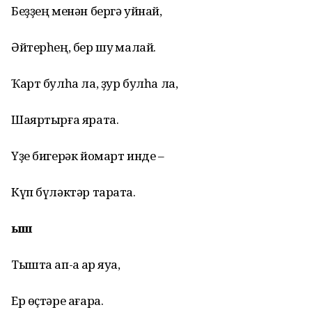
Беҙҙең менән бергә уйнай,
Әйтерһең, бер шуҡ малай.
Ҡарт булһа ла, ҙур булһа ла,
Шаяртырға ярата.
Үҙе бигерәк йомарт инде –
Күп бүләктәр тарата.
Ҡыш
Тышта ап-аҡ ҡар яуа,
Ер өҫтәре ағара.