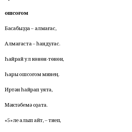
Ҡошсоғом
Баҡсабыҙҙа – алмағас,
Алмағаста – һандуғас.
Һайрай ул көнөн-төнөн,
Һары ҡошсоғом минең.
Иртән һайрап уята,
Мәктәбемә оҙата.
«5»ле алып ҡайт, – тиеп,