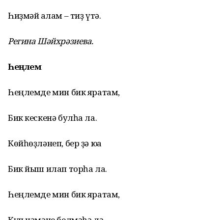
Һиҙмәй ҡалам – тиҙ үтә.
Регина Шәйхрәзиева.
Һеңлем
Һеңлемде мин бик яратам,
Бик кескенә булһа ла.
Көйһөҙләнеп, бер ҙә юҡҡа
Бик йыш илап торһа ла.
Һеңлемде мин бик яратам,
Күп нәмәне белмәһә лә.