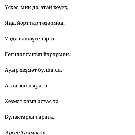
Үҫкәс, мин дә, атай кеүек,
Яңы йорттар төҙөрмөн.
Унда йәшәүселәргә
Гел шатланып йөрөрмөн.
Ауыр хеҙмәт булһа ла,
Атай эшен ярата.
Хеҙмәт хаҡын алғас та
Бүләктәрен тарата.
Арсен Таймасов.