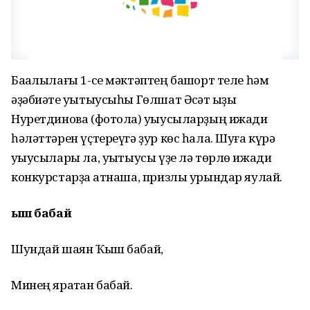
Баҡалылағы 1-се мәктәптең башҡорт теле һәм
әҙәбиәте уҡытыусыһы Гөлшат Әсҡәт ҡыҙы
Нуретдинова (фотола) уҡыусыларҙың ижади
һәләттәрен үҫтереүгә ҙур көс һала. Шуға күрә
уҡыусылары ла, уҡытыусы үҙе лә төрлө ижади
конкурстарҙа ҡатнаша, призлы урындар яулай.
Ҡыш бабай
Шундай шаян Ҡыш бабай,
Минең яратҡан бабай.