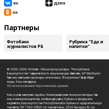
Партнеры
Фотобанк
Рубрика "Еда и
журналистов РБ
напитки"
© 2020-2026 «Етегән». Ойоштороусылары: "Республика
Башкортостан" нәшриәт йорто акционерҙар йәмғиәте, БР Матбуғат
һәм киң мәғлүмәт саралары агентлығы. Фазуллина Гәүһәр Йәүҙәт
ҡыҙы, баш мөхәррир.
Об использовании персональных данных
Киң-күләм мәғлүмәт сараһы Элемтә, мәғлүмәт технологиялары һәм
киң коммуникациялар өлкәһендә күҙәтеү буйынса федераль
хеҙмәттең Башҡортостан Республикаһы буйынса идаралығында
теркәлгән, ПИ ТУ02-01821-се теркәү һаны, 2025 йылдың 19-сы