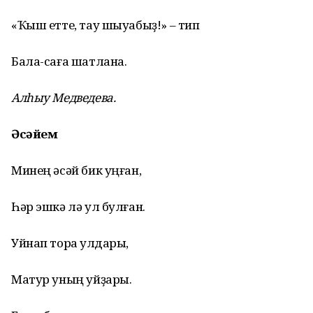
«Ҡыш етте, тау шыуабыҙ!» – тип
Бала-саға шатлана.
Алһыу Медведева.
Әсәйем
Минең әсәй бик уңған,
Һәр эшкә лә ул булған.
Уйнап тора ҡулдары,
Матур уның уйҙары.