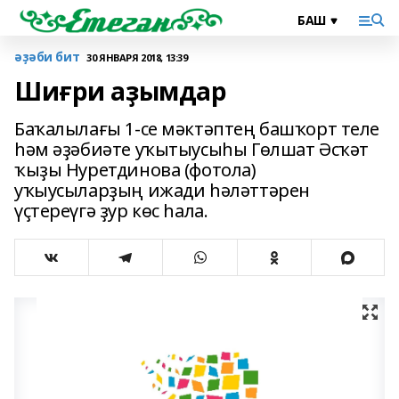
әҙәби бит
30 ЯНВАРЯ 2018, 13:39
Шиғри аҙымдар
Баҡалылағы 1-се мәктәптең башҡорт теле
һәм әҙәбиәте уҡытыусыһы Гөлшат Әсҡәт
ҡыҙы Нуретдинова (фотола)
уҡыусыларҙың ижади һәләттәрен
үҫтереүгә ҙур көс һала.