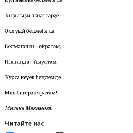
Ҡыҙыҡ-ҡыҙыҡ әкиәттәрҙе
Әле уҡый белмәһә лә.
Белмәгәнен – өйрәтәм,
Илағанда – йыуатам.
Ҡурсаҡ кеүек һеңлемде
Мин бигерәк яратам!
Милана Мөкимова.
Читайте нас