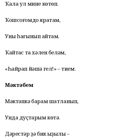
Ҡала ул мине көтөп.
Ҡошсоғомдо яратам,
Уны һағынып ҡайтам.
Ҡайтҡас та хәлен беләм,
«Һайрап йәшә гел!» – тием.
Мәктәбем
Мәктәпкә барам шатланып,
Унда дуҫтарым көтә.
Дәрестәр ҙә бик ҡыҙыҡлы –